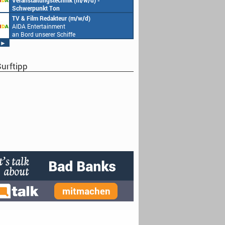
Veranstaltungstechnik (m/w/d) -
Schwerpunkt Ton
AIDA Entertainment
TV & Film Redakteur (m/w/d)
an Bord unserer Schiffe
AIDA Entertainment
an Bord unserer Schiffe
►
urftipp