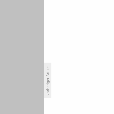
vorheriger Artikel
Nahost-Drama verliert gegen
Fußball-Talk