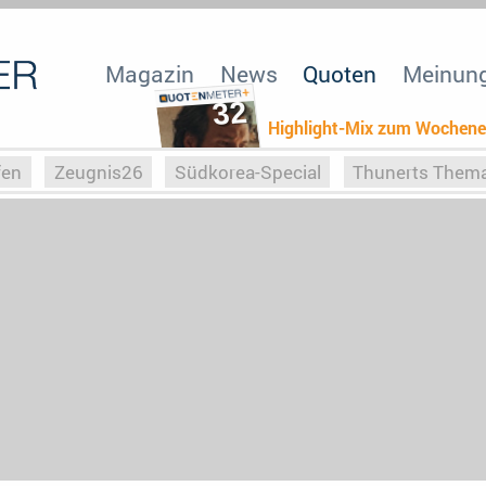
Magazin
News
Quoten
Meinun
32
Highlight-Mix zum Wochen
fen
Zeugnis26
Südkorea-Special
Thunerts Them
r zu Hitler
Die Serientheorie
Faszination Horrorfil
n
Halloweeen
Weihnachts-Special
ZeugUpfronts
Special
Buchclub
Heim-EM
Screenforce25
Po
Buchclub
YouTuber
eSport im TV
Screenforce