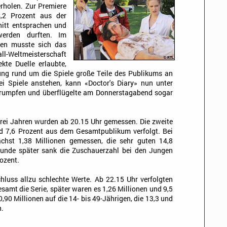
rholen. Zur Premiere
4,2 Prozent aus der
nitt entsprachen und
werden durften. Im
gen musste sich das
-Weltmeisterschaft
kte Duelle erlaubte,
tung rund um die Spiele große Teile des Publikums an
 Spiele anstehen, kann «Doctor's Diary» nun unter
trumpfen und überflügelte am Donnerstagabend sogar
drei Jahren wurden ab 20.15 Uhr gemessen. Die zweite
d 7,6 Prozent aus dem Gesamtpublikum verfolgt. Bei
chst 1,38 Millionen gemessen, die sehr guten 14,8
tunde später sank die Zuschauerzahl bei den Jungen
rozent.
luss allzu schlechte Werte. Ab 22.15 Uhr verfolgten
esamt die Serie, später waren es 1,26 Millionen und 9,5
,90 Millionen auf die 14- bis 49-Jährigen, die 13,3 und
n.