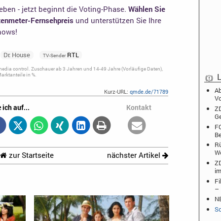
ben - jetzt beginnt die Voting-Phase.
Wählen Sie
otenmeter-Fernsehpreis
und unterstützen Sie Ihre
shows!
Dr. House
RTL
TV-Sender
dia control. Zuschauer ab 3 Jahren und 14-49 Jahre (Vorläufige Daten),
rktanteile in %.
L
Ab
Kurz-URL:
qmde.de/71789
Vo
 ich auf...
Kontakt
ZD
Ge
FO
Be
Rü
W
zur Startseite
nächster Artikel
ZD
im
Fi
– 
NB
Sc