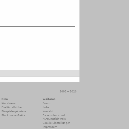
2002 – 2026
Kino
Weiteres
Kino-News
Forum
Die Kino-Kritiker
Jobs
Einspielergebnisse
Kontakt
Blockbuster-Battle
Datenschutz und
Nutzungshinweis
Cookie-Einstellungen
Impressum