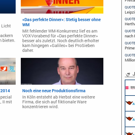
QUOT
Leipz
«Das perfekte Dinner»: Stetig besser ohne
QUOT
Herth
WM
 Licht
Mit fehlender WM-Konkurrenz lief es am
QUOT
ackern
VOX-Vorabend für «Das perfekte Dinner»
nach 
 bieten.
besser als zuletzt. Noch deutlich erholter
QUOT
kam hingegen «Galileo» bei ProSieben
Prime
daher.
QUOT
Millio
J
i 2014
Noch eine neue Produktionsfirma
Special
In Köln entsteht ab Herbst eine weitere
 II mit
Firma, die sich auf fiktionale Ware
konzentrieren wird.