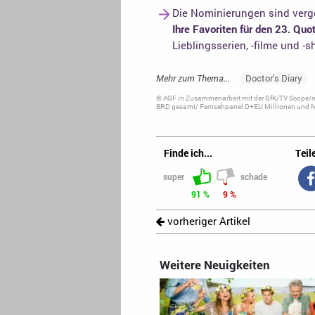
Die Nominierungen sind verge
Ihre Favoriten für den 23. Qu
Lieblingsserien, -filme und -
Mehr zum Thema...
Doctor's Diary
© AGF in Zusammenarbeit mit der GfK/TV Scope/me
BRD gesamt/ Fernsehpanel D+EU Millionen und Ma
Finde ich...
Teile
super
schade
91 %
9 %
vorheriger Artikel
Weitere Neuigkeiten