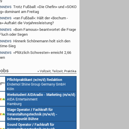
Trotz Fußball: «Die Chefin» und «SOKO
ENNEWS
ig» dominant am Freitag
«ran Fußball»: Hält der «Bochum -
ENNEWS
a»-Auftakt die Vorjahresleistung?
«Born Famous» beantwortet die Frage
ENNEWS
Fluch oder Segen
Hinnerk Schönemann holt sich den
ENNEWS
time-Sieg
«Plötzlich Schwester» erreicht 2,66
ENNEWS
nen
obs
» Vollzeit, Teilzeit, Praktika
Pflichtpraktikant (w/m/d) Redaktion
Endemol Shine Group Germany GmbH
Köln
Werkstudent AIDAradio - Marketing (m/w/d)
AIDA Entertainment
Hamburg
Stage Operator / Fachkraft für
Veranstaltungstechnik (m/w/d) -
Schwerpunkt Bühne
AIDA Entertainment
Sound Operator / Fachkraft für
an Bord unserer Schiffe