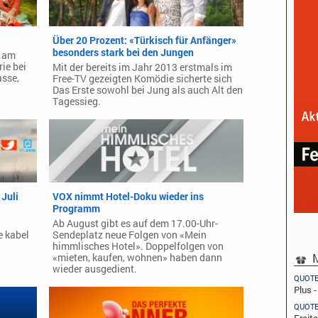
Über 20 Prozent: «Türkisch für Anfänger»
besonders stark bei den Jungen
e am
ie bei
Mit der bereits im Jahr 2013 erstmals im
asse,
Free-TV gezeigten Komödie sicherte sich
Das Erste sowohl bei Jung als auch Alt den
Tagessieg.
Juli
VOX nimmt Hotel-Doku wieder ins
Programm
Ab August gibt es auf dem 17.00-Uhr-
e kabel
Sendeplatz neue Folgen von «Mein
himmlisches Hotel». Doppelfolgen von
M
«mieten, kaufen, wohnen» haben dann
wieder ausgedient.
QUOT
Plus 
QUOT
Freit