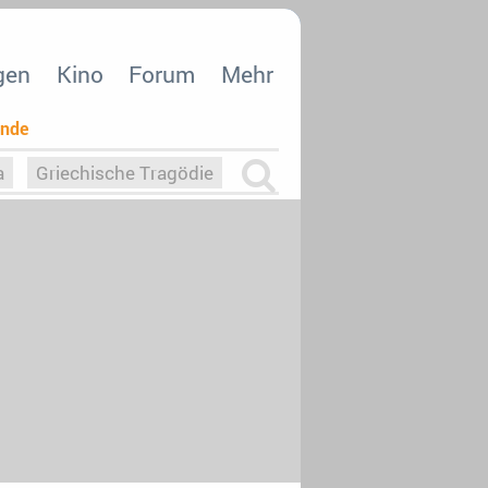
gen
Kino
Forum
Mehr
ende
a
Griechische Tragödie
m
Die Macht der KI
26
nisvergabe
dcast-Reviews
Upfronts21