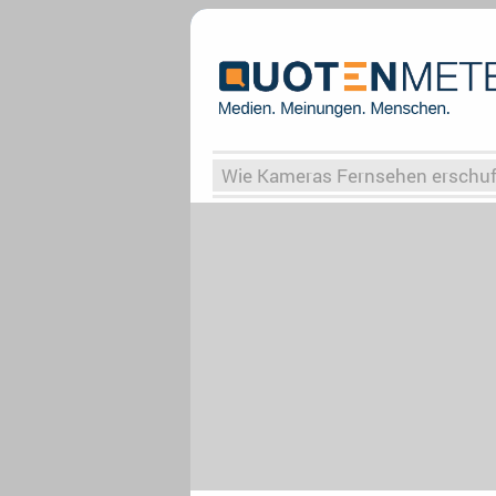
Wie Kameras Fernsehen erschu
Vergessene Serien
Von Weima
Globaler Süden
Das Ende vo
Upfronts25
AktenzeichenXY-
What the Game
Rassismus