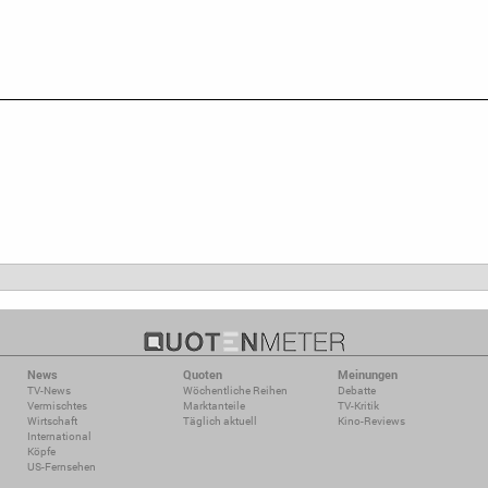
News
Quoten
Meinungen
TV-News
Wöchentliche Reihen
Debatte
Vermischtes
Marktanteile
TV-Kritik
Wirtschaft
Täglich aktuell
Kino-Reviews
International
Köpfe
US-Fernsehen