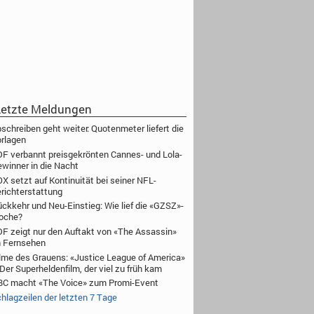
etzte Meldungen
schreiben geht weiter: Quotenmeter liefert die
rlagen
F verbannt preisgekrönten Cannes- und Lola-
winner in die Nacht
X setzt auf Kontinuität bei seiner NFL-
richterstattung
ckkehr und Neu-Einstieg: Wie lief die «GZSZ»-
oche?
F zeigt nur den Auftakt von «The Assassin»
 Fernsehen
lme des Grauens: «Justice League of America»
Der Superheldenfilm, der viel zu früh kam
C macht «The Voice» zum Promi-Event
hlagzeilen der letzten 7 Tage