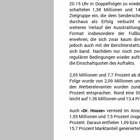
20.15 Uhr in Doppelfolgen zu wiede
schalteten 1,38 Millionen und 1
Zielgruppe ein, die dem Sendersch
durchaus als Erfolg verbucht 
weiteren Verlauf der Ausstrahlun
Format insbesondere der Fußball
erwehren, die sich zwar kaum dire
jedoch auch mit der Berichterstat
sich band. Nachdem nur noch zwei
regulären Bedingungen wieder auf
die Einschaltquoten des Auftakts.
2,05 Millionen und 7,7 Prozent ab 
Folge wurde von 2,09 Millionen un
den Werberelevanten wurden zunä
Prozent entsprachen. Rund eine S
leicht auf 1,36 Millionen und 13,4 P
Auch
«Dr. House»
vermied im Ansch
1,55 Millionen und 7,5 Prozent insg
Prozent. Daraus entfielen 1,09 bzw 0
15,7 Prozent Marktanteil generierte