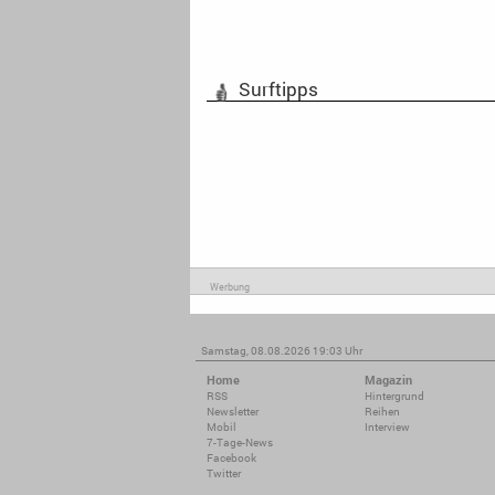
Surftipps
Werbung
Samstag, 08.08.2026 19:03 Uhr
Home
Magazin
RSS
Hintergrund
Newsletter
Reihen
Mobil
Interview
7-Tage-News
Facebook
Twitter