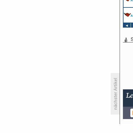
◄
S
nächster Artikel
Steht der deutschen Show eine
rosige Zukunft bevor?