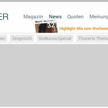
Magazin
News
Quoten
Meinun
32
Highlight-Mix zum Wochen
fen
Zeugnis26
Südkorea-Special
Thunerts Them
r zu Hitler
Die Serientheorie
Faszination Horrorfil
n
Halloweeen
Weihnachts-Special
ZeugUpfronts
Special
Buchclub
Heim-EM
Screenforce25
Po
Buchclub
YouTuber
eSport im TV
Screenforce