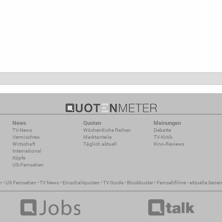
News
Quoten
Meinungen
TV-News
Wöchentliche Reihen
Debatte
Vermischtes
Marktanteile
TV-Kritik
Wirtschaft
Täglich aktuell
Kino-Reviews
International
Köpfe
US-Fernsehen
n
•
US Fernsehen
•
TV News
•
Einschaltquoten
•
TV Guide
•
Blockbuster
•
Fernsehfilme
•
aktuelle Serien