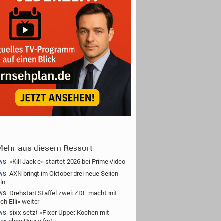
ehr aus diesem Ressort
«Kill Jackie» startet 2026 bei Prime Video
WS
AXN bringt im Oktober drei neue Serien-
WS
ln
Drehstart Staffel zwei: ZDF macht mit
WS
ch Elli» weiter
sixx setzt «Fixer Upper: Kochen mit
WS
a» ohne Pause fort