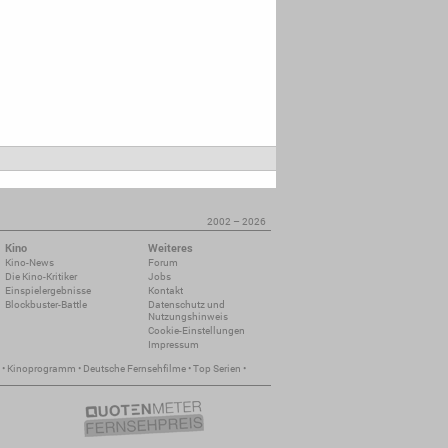
2002 – 2026
Kino
Weiteres
Kino-News
Forum
Die Kino-Kritiker
Jobs
Einspielergebnisse
Kontakt
Blockbuster-Battle
Datenschutz und
Nutzungshinweis
Cookie-Einstellungen
Impressum
•
Kinoprogramm
•
Deutsche Fernsehfilme
•
Top Serien
•