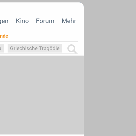
gen
Kino
Forum
Mehr
ende
a
Griechische Tragödie
m
Die Macht der KI
26
nisvergabe
dcast-Reviews
Upfronts21