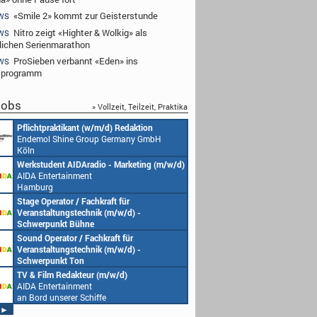
«Smile 2» kommt zur Geisterstunde
WS
Nitro zeigt «Highter & Wolkig» als
WS
lichen Serienmarathon
ProSieben verbannt «Eden» ins
WS
tprogramm
obs
» Vollzeit, Teilzeit, Praktika
Pflichtpraktikant (w/m/d) Redaktion
Endemol Shine Group Germany GmbH
Köln
Werkstudent AIDAradio - Marketing (m/w/d)
AIDA Entertainment
Hamburg
Stage Operator / Fachkraft für
Veranstaltungstechnik (m/w/d) -
Schwerpunkt Bühne
AIDA Entertainment
Sound Operator / Fachkraft für
an Bord unserer Schiffe
Veranstaltungstechnik (m/w/d) -
Schwerpunkt Ton
AIDA Entertainment
TV & Film Redakteur (m/w/d)
an Bord unserer Schiffe
AIDA Entertainment
an Bord unserer Schiffe
►