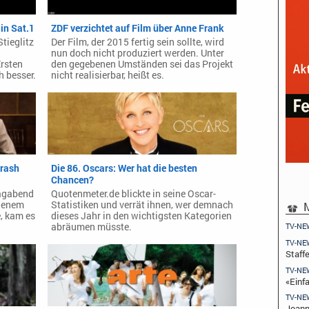
in Sat.1
ZDF verzichtet auf Film über Anne Frank
tieglitz
Der Film, der 2015 fertig sein sollte, wird
nun doch nicht produziert werden. Unter
rsten
den gegebenen Umständen sei das Projekt
h besser.
nicht realisierbar, heißt es.
Crash
Die 86. Oscars: Wer hat die besten
Chancen?
tagabend
Quotenmeter.de blickte in seine Oscar-
M
chenem
Statistiken und verrät ihnen, wer demnach
, kam es
dieses Jahr in den wichtigsten Kategorien
abräumen müsste.
TV-NE
TV-NE
Staffe
TV-NE
«Einfa
TV-NE
Joann