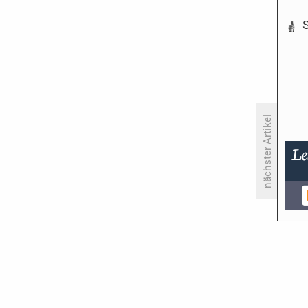
S
nächster Artikel
Die 86. Oscars: «Gravity» räumt
ab