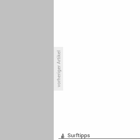
vorheriger Artikel
Ohne Illner, mit Eklat: Friedman
kommt nicht über schwaches
Ergebnis hinaus
Surftipps