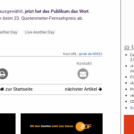
 ausgewählt,
jetzt hat das Publikum das Wort
.
en beim 23. Quotenmeter-Fernsehpreis ab.
nother Day
Live Another Day
L
Kurz-URL:
qmde.de/69323
Ca
2,
Kontakt
«H
zu
Fü
«M
zur Startseite
nächster Artikel
Pr
«K
Ch
Sc