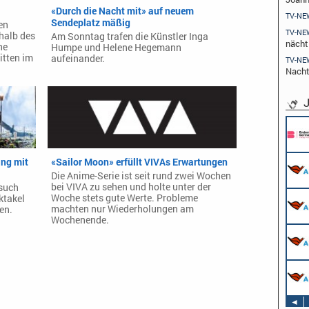
«Durch die Nacht mit» auf neuem
TV-NE
Sendeplatz mäßig
en
TV-NE
halb des
Am Sonntag trafen die Künstler Inga
nächt
ne
Humpe und Helene Hegemann
itten im
aufeinander.
TV-NE
Nach
J
ng mit
«Sailor Moon» erfüllt VIVAs Erwartungen
Die Anime-Serie ist seit rund zwei Wochen
bei VIVA zu sehen und holte unter der
rsuch
Woche stets gute Werte. Probleme
ktakel
machten nur Wiederholungen am
en.
Wochenende.
◄