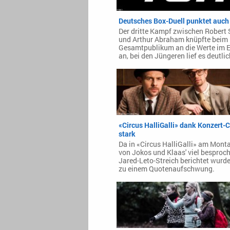
Deutsches Box-Duell punktet auch 
Der dritte Kampf zwischen Robert S
und Arthur Abraham knüpfte beim
Gesamtpublikum an die Werte im E
an, bei den Jüngeren lief es deutlic
«Circus HalliGalli» dank Konzert-
stark
Da in «Circus HalliGalli» am Mon
von Jokos und Klaas' viel bespro
Jared-Leto-Streich berichtet wurde
zu einem Quotenaufschwung.