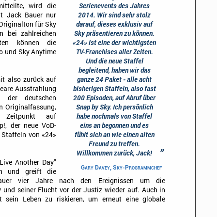
teilte, wird die
Serienevents des Jahres
nt Jack Bauer nur
2014. Wir sind sehr stolz
riginalton für Sky
darauf, dieses exklusiv auf
n bei zahlreichen
Sky präsentieren zu können.
aten können die
«24» ist eine der wichtigsten
o und Sky Anytime
TV-Franchises aller Zeiten.
Und die neue Staffel
begleitend, haben wir das
t also zurück auf
ganze 24 Paket - alle acht
neare Ausstrahlung
bisherigen Staffeln, also fast
n der deutschen
200 Episoden, auf Abruf über
n Originalfassung,
Snap by Sky. Ich persönlich
 Zeitpunkt auf
habe nochmals von Staffel
p!, der neue VoD-
eins an begonnen und es
 Staffeln von «24»
fühlt sich an wie einen alten
Freund zu treffen.
”
Willkommen zurück, Jack!
 Live Another Day"
Gary Davey, Sky-Programmchef
n und greift die
auer vier Jahre nach den Ereignissen um die
 und seiner Flucht vor der Justiz wieder auf. Auch in
t sein Leben zu riskieren, um erneut eine globale