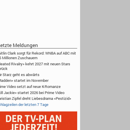
etzte Meldungen
itlin Clark sorgt für Rekord: WNBA auf ABC mit
5 Millionen Zuschauern
eated Rivalry» kehrt 2027 mit neuen Stars
rück
r Starz geht es abwärts
adden» startet im November
ime Video setzt auf neue K-Romanze
ill Jackie» startet 2026 bei Prime Video
ristian Zipfel dreht Liebesdrama «Pestizid»
hlagzeilen der letzten 7 Tage