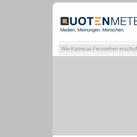
Wie Kameras Fernsehen erschu
Vergessene Serien
Von Weima
Globaler Süden
Das Ende vo
Upfronts25
AktenzeichenXY-
What the Game
Rassismus