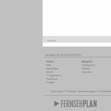
Werbung
Samstag, 08.08.2026 06:59 Uhr
Home
Magazin
RSS
Hintergrund
Newsletter
Reihen
Mobil
Interview
7-Tage-News
Facebook
Twitter
•
Kino News
•
TV Aktuell
•
Fernsehmagazin
•
Filmkritike