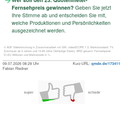
Fernsehpreis gewinnen?
Geben Sie jetzt
Ihre Stimme ab und entscheiden Sie mit,
welche Produktionen und Persönlichkeiten
ausgezeichnet werden.
© AGF Videoforschung in Zusammenarbeit mit GfK; videoSCOPE 1.3, Marktstandard: TV.
Zuschauer ab 3 Jahren und 14-49 Jahre (Vorläufige Daten), BRD gesamt/ Fernsehpanel
D+EU Millionen und Marktanteile in %.
09.07.2026 08:29 Uhr
Kurz-URL:
qmde.de/173411
Fabian Riedner
super
schade