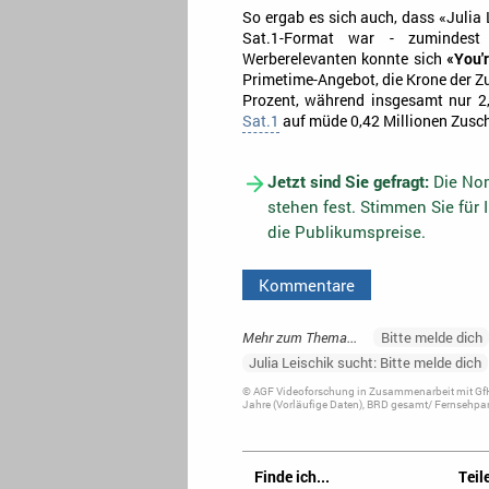
So ergab es sich auch, dass «Julia
Sat.1-Format war - zumindest 
Werberelevanten konnte sich
«You'r
Primetime-Angebot, die Krone der Zu
Prozent, während insgesamt nur 
Sat.1
auf müde 0,42 Millionen Zusch
Jetzt sind Sie gefragt:
Die Nom
stehen fest. Stimmen Sie für 
die Publikumspreise.
Kommentare
Mehr zum Thema...
Bitte melde dich
Julia Leischik sucht: Bitte melde dich
© AGF Videoforschung in Zusammenarbeit mit GfK
Jahre (Vorläufige Daten), BRD gesamt/ Fernsehpan
Finde ich...
Teile