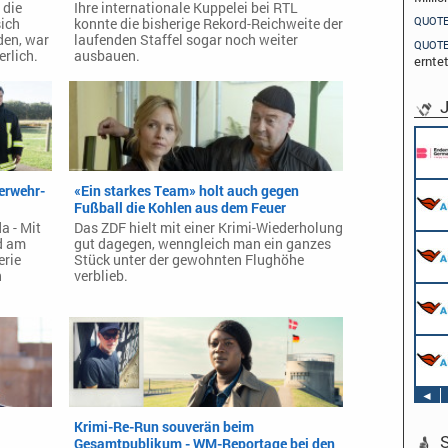
 die
Ihre internationale Kuppelei bei RTL
QUOT
sich
konnte die bisherige Rekord-Reichweite der
den, war
laufenden Staffel sogar noch weiter
QUOT
rlich.
ausbauen.
ernte
J
erwehr-
«Ein starkes Team» holt auch gegen
Fußball die Kohlen aus dem Feuer
a - Mit
Das ZDF hielt mit einer Krimi-Wiederholung
d am
gut dagegen, wenngleich man ein ganzes
erie
Stück unter der gewohnten Flughöhe
n
verblieb.
◄
Krimi-Re-Run souverän beim
S
Gesamtpublikum - WM-Reportage bei den