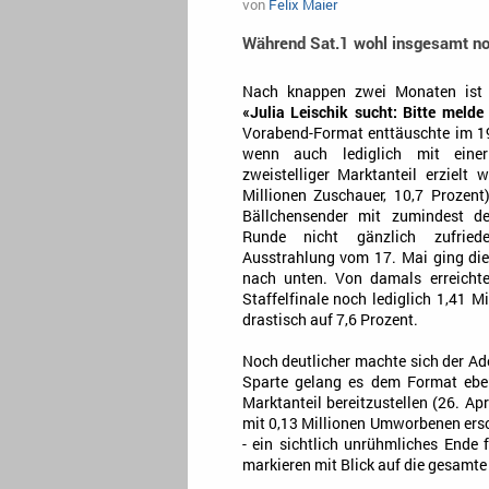
von
Felix Maier
Während Sat.1 wohl insgesamt noc
Nach knappen zwei Monaten ist d
«Julia Leischik sucht: Bitte melde
Vorabend-Format enttäuschte im 19.
wenn auch lediglich mit einer
zweistelliger Marktanteil erzielt 
Millionen Zuschauer, 10,7 Prozen
Bällchensender mit zumindest 
Runde nicht gänzlich zufried
Ausstrahlung vom 17. Mai ging die
nach unten. Von damals erreicht
Staffelfinale noch lediglich 1,41 M
drastisch auf 7,6 Prozent.
Noch deutlicher machte sich der Ade
Sparte gelang es dem Format ebenf
Marktanteil bereitzustellen (26. Apr
mit 0,13 Millionen Umworbenen ersc
- ein sichtlich unrühmliches Ende f
markieren mit Blick auf die gesamte