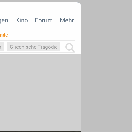
gen
Kino
Forum
Mehr
ende
a
Griechische Tragödie
m
Die Macht der KI
26
nisvergabe
dcast-Reviews
Upfronts21