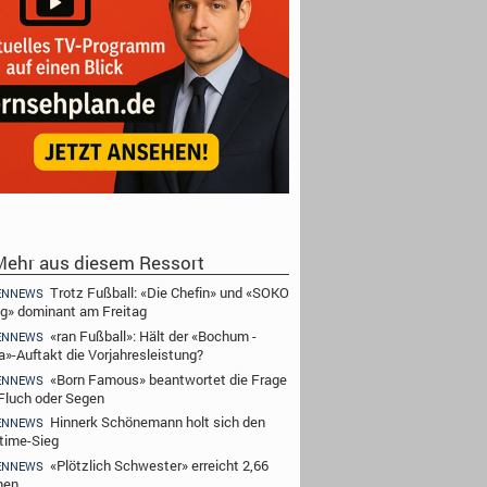
ehr aus diesem Ressort
Trotz Fußball: «Die Chefin» und «SOKO
ENNEWS
ig» dominant am Freitag
«ran Fußball»: Hält der «Bochum -
ENNEWS
a»-Auftakt die Vorjahresleistung?
«Born Famous» beantwortet die Frage
ENNEWS
Fluch oder Segen
Hinnerk Schönemann holt sich den
ENNEWS
time-Sieg
«Plötzlich Schwester» erreicht 2,66
ENNEWS
nen