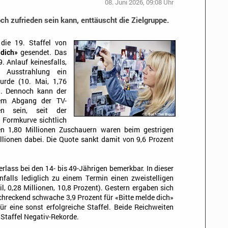
08. Juni 2026, 09:08 Uhr
h zufrieden sein kann, enttäuscht die Zielgruppe.
ie 19. Staffel von
 dich»
gesendet. Das
 Anlauf keinesfalls,
 Ausstrahlung ein
wurde (10. Mai, 1,76
t). Dennoch kann der
dem Abgang der TV-
en sein, seit der
 Formkurve sichtlich
en 1,80 Millionen Zuschauern waren beim gestrigen
illionen dabei. Die Quote sankt damit von 9,6 Prozent
rlass bei den 14- bis 49-Jährigen bemerkbar. In dieser
alls lediglich zu einem Termin einen zweistelligen
il, 0,28 Millionen, 10,8 Prozent). Gestern ergaben sich
hreckend schwache 3,9 Prozent für «Bitte melde dich»
ür eine sonst erfolgreiche Staffel. Beide Reichweiten
 Staffel Negativ-Rekorde.