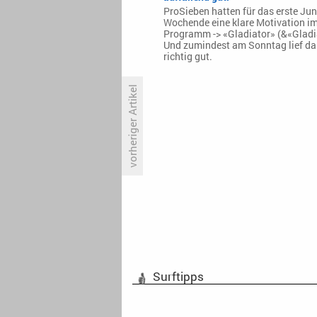
ProSieben hatten für das erste Jun
Wochende eine klare Motivation i
Programm -> «Gladiator» (&«Gladia
Und zumindest am Sonntag lief da
richtig gut.
vorheriger Artikel
ZDF überträgt evangelischen
Gottesdienst aus Oberösterreich
Surftipps