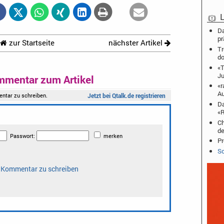
L
Da
pr
zur Startseite
nächster Artikel
Tr
do
«T
J
mmentar zum Artikel
«r
Au
Da
«R
Ch
de
Pr
Sc