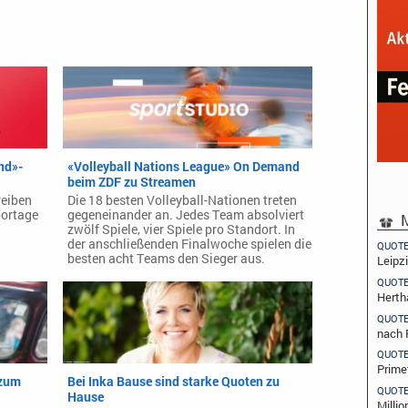
nd»-
«Volleyball Nations League» On Demand
beim ZDF zu Streamen
reiben
Die 18 besten Volleyball-Nationen treten
portage
gegeneinander an. Jedes Team absolviert
M
zwölf Spiele, vier Spiele pro Standort. In
der anschließenden Finalwoche spielen die
QUOT
besten acht Teams den Sieger aus.
Leipz
QUOT
Herth
QUOT
nach 
QUOT
Prime
 zum
Bei Inka Bause sind starke Quoten zu
QUOT
Hause
Millio