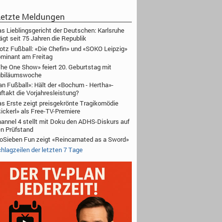
etzte Meldungen
s Lieblingsgericht der Deutschen: Karlsruhe
ägt seit 75 Jahren die Republik
otz Fußball: «Die Chefin» und «SOKO Leipzig»
minant am Freitag
he One Show» feiert 20. Geburtstag mit
ubiläumswoche
an Fußball»: Hält der «Bochum - Hertha»-
ftakt die Vorjahresleistung?
s Erste zeigt preisgekrönte Tragikomödie
ickerl» als Free-TV-Premiere
annel 4 stellt mit Doku den ADHS-Diskurs auf
n Prüfstand
oSieben Fun zeigt «Reincarnated as a Sword»
hlagzeilen der letzten 7 Tage