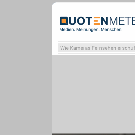
Wie Kameras Fernsehen erschu
Vergessene Serien
Von Weima
Globaler Süden
Das Ende vo
Upfronts25
AktenzeichenXY-
What the Game
Rassismus