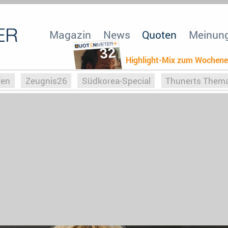
Magazin
News
Quoten
Meinun
32
Highlight-Mix zum Wochen
fen
Zeugnis26
Südkorea-Special
Thunerts Them
r zu Hitler
Die Serientheorie
Faszination Horrorfil
n
Halloweeen
Weihnachts-Special
ZeugUpfronts
Special
Buchclub
Heim-EM
Screenforce25
Po
Buchclub
YouTuber
eSport im TV
Screenforce