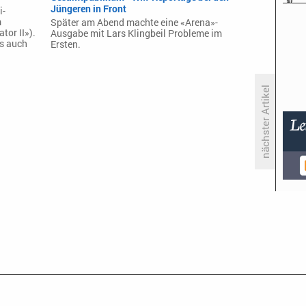
Jüngeren in Front
i-
m
Später am Abend machte eine «Arena»-
tor II»).
Ausgabe mit Lars Klingbeil Probleme im
s auch
Ersten.
nächster Artikel
«Gladiator» mäßig - «Gladiator
II» auffallend gut!