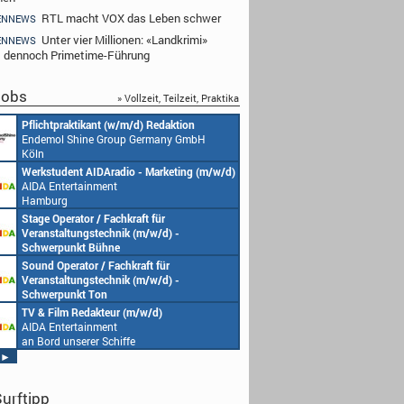
RTL macht VOX das Leben schwer
ENNEWS
Unter vier Millionen: «Landkrimi»
ENNEWS
t dennoch Primetime-Führung
obs
» Vollzeit, Teilzeit, Praktika
Pflichtpraktikant (w/m/d) Redaktion
Endemol Shine Group Germany GmbH
Köln
Werkstudent AIDAradio - Marketing (m/w/d)
AIDA Entertainment
Hamburg
Stage Operator / Fachkraft für
Veranstaltungstechnik (m/w/d) -
Schwerpunkt Bühne
AIDA Entertainment
Sound Operator / Fachkraft für
an Bord unserer Schiffe
Veranstaltungstechnik (m/w/d) -
Schwerpunkt Ton
AIDA Entertainment
TV & Film Redakteur (m/w/d)
an Bord unserer Schiffe
AIDA Entertainment
an Bord unserer Schiffe
►
urftipp