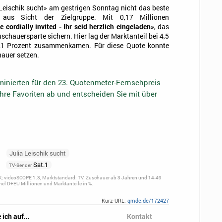
 Leischik sucht» am gestrigen Sonntag nicht das beste
aus Sicht der Zielgruppe. Mit 0,17 Millionen
e cordially invited - Ihr seid herzlich eingeladen»
, das
schauersparte sichern. Hier lag der Marktanteil bei 4,5
2,1 Prozent zusammenkamen. Für diese Quote konnte
auer setzen.
inierten für den 23. Quotenmeter-Fernsehpreis
Ihre Favoriten ab und entscheiden Sie mit über
Julia Leischik sucht
Sat.1
TV-Sender
; videoSCOPE 1.3, Marktstandard: TV. Zuschauer ab 3 Jahren und 14-49
el D+EU Millionen und Marktanteile in %.
Kurz-URL:
qmde.de/172427
 ich auf...
Kontakt