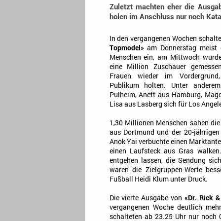
Zuletzt machten eher die Ausga
holen im Anschluss nur noch Kat
In den vergangenen Wochen schalt
Topmodel»
am Donnerstag meist e
Menschen ein, am Mittwoch wurde
eine Million Zuschauer gemesse
Frauen wieder im Vordergrund,
Publikum holten. Unter andere
Pulheim, Anett aus Hamburg, Mag
Lisa aus Lasberg sich für Los Angele
1,30 Millionen Menschen sahen die 
aus Dortmund und der 20-jährigen 
Anok Yai verbuchte einen Marktantei
einen Laufsteck aus Gras walken
entgehen lassen, die Sendung sich
waren die Zielgruppen-Werte bess
Fußball Heidi Klum unter Druck.
Die vierte Ausgabe von
«Dr. Rick &
vergangenen Woche deutlich mehr
schalteten ab 23.25 Uhr nur noch 