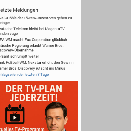
etzte Meldungen
ei «Höhle der Löwen»-Investoren gehen zu
ringer
utsche Telekom bleibt bei MagentaTV-
unden vage
FA-WM macht Fox Corporation glücklich
itische Regierung erlaubt Warner Bros.
iscovery-Übernahme
rsant schrumpft weiter
nk Fußball-WM: Nexstar erhöht den Gewinn
rner Bros. Discovery rutscht ins Minus
hlagzeilen der letzten 7 Tage