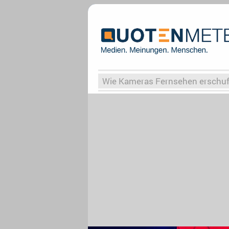
Wie Kameras Fernsehen erschu
Vergessene Serien
Von Weima
Globaler Süden
Das Ende vo
Upfronts25
AktenzeichenXY-
What the Game
Rassismus