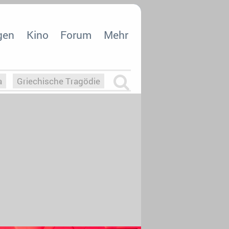
gen
Kino
Forum
Mehr
a
Griechische Tragödie
m
Die Macht der KI
26
nisvergabe
dcast-Reviews
Upfronts21