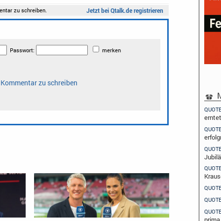
M
QUOT
ernte
QUOT
erfolg
QUOT
Jubil
QUOT
Kraus
QUOT
QUOT
QUOT
prima