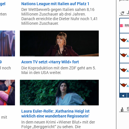
gel
Nations League mit Italien auf Platz 1
Der Wettbewerb gegen Italien sahen 8,16
J
eten
Millionen Zuschauer ab drei Jahren.
Danach erreichte die Dieter Nuhr noch 1,41
Millionen Zuschauer.
9
Acorn TV setzt «Harry Wild» fort
ll noch
Die Koproduktion mit dem ZDF geht am 5.
Mai in den USA weiter.
◄
S
Laura Euler-Rolle: ‚Katharina Heigl ist
wirklich eine wunderbare Regisseurin‘
d mit
In dem neuen Krimi «Wiener Blut» mit der
Folge „Berggericht“ zu sehen. Die