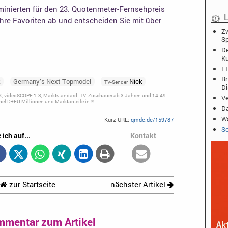
inierten für den 23. Quotenmeter-Fernsehpreis
L
Ihre Favoriten ab und entscheiden Sie mit über
Zw
Sp
De
K
FI
Br
k
Germany’s Next Topmodel
Nick
TV-Sender
D
; videoSCOPE 1.3, Marktstandard: TV. Zuschauer ab 3 Jahren und 14-49
Ve
el D+EU Millionen und Marktanteile in %.
Da
Wa
Kurz-URL:
qmde.de/159787
Sc
 ich auf...
Kontakt
zur Startseite
nächster Artikel
mmentar zum Artikel