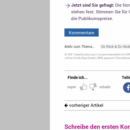
Jetzt sind Sie gefragt:
Die Nom
stehen fest. Stimmen Sie für 
die Publikumspreise.
Kommentare
Mehr zum Thema...
Dr. Rick & Dr. Nic
© AGF Videoforschung in Zusammenarbeit mit GfK
Jahre (Vorläufige Daten), BRD gesamt/ Fernsehpan
Finde ich...
Teile
super
schade
vorheriger Artikel
Schreibe den ersten Ko