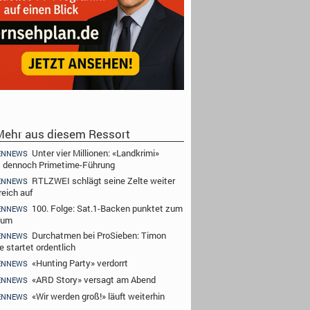
ehr aus diesem Ressort
Unter vier Millionen: «Landkrimi»
ENNEWS
t dennoch Primetime-Führung
RTLZWEI schlägt seine Zelte weiter
ENNEWS
reich auf
100. Folge: Sat.1-Backen punktet zum
ENNEWS
äum
Durchatmen bei ProSieben: Timon
ENNEWS
e startet ordentlich
«Hunting Party» verdorrt
ENNEWS
«ARD Story» versagt am Abend
ENNEWS
«Wir werden groß!» läuft weiterhin
ENNEWS