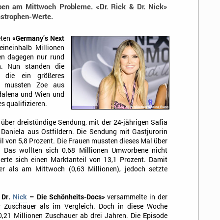
ben am Mittwoch Probleme. «Dr. Rick & Dr. Nick»
astrophen-Werte.
eten
«Germany’s Next
ineinhalb Millionen
n dagegen nur rund
n. Nun standen die
 die ein größeres
m mussten Zoe aus
dalena und Wien und
s qualifizieren.
über dreistündige Sendung, mit der 24-jährigen Safia
Daniela aus Ostfildern. Die Sendung mit Gastjurorin
l von 5,8 Prozent. Die Frauen mussten dieses Mal über
. Das wollten sich 0,68 Millionen Umworbene nicht
erte sich einen Marktanteil von 13,1 Prozent. Damit
er als am Mittwoch (0,63 Millionen), jedoch setzte
 Dr.
Nick
– Die Schönheits-Docs»
versammelte in der
 Zuschauer als im Vergleich. Doch in diese Woche
0,21 Millionen Zuschauer ab drei Jahren. Die Episode