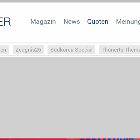
Magazin
News
Quoten
Meinun
fen
Zeugnis26
Südkorea-Special
Thunerts Them
r zu Hitler
Die Serientheorie
Faszination Horrorfil
n
Halloweeen
Weihnachts-Special
ZeugUpfronts
Special
Buchclub
Heim-EM
Screenforce25
Po
Buchclub
YouTuber
eSport im TV
Screenforce