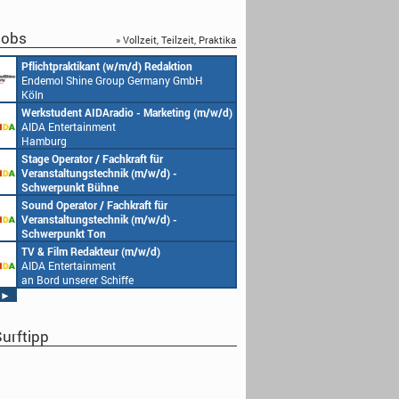
obs
» Vollzeit, Teilzeit, Praktika
Pflichtpraktikant (w/m/d) Redaktion
Redakteur (w/m/d) ode
Endemol Shine Group Germany GmbH
(w/m/d)
Köln
Endemol Shine Group
Köln
Werkstudent AIDAradio - Marketing (m/w/d)
Senior Video Producer/
AIDA Entertainment
(m/w/d)
Hamburg
AIDA Entertainment
an Bord unserer Schiff
Stage Operator / Fachkraft für
Studentische Aushilfe
Veranstaltungstechnik (m/w/d) -
Endemol Shine Group
Schwerpunkt Bühne
Köln
AIDA Entertainment
Sound Operator / Fachkraft für
Redaktionsleitung (w/
an Bord unserer Schiffe
Veranstaltungstechnik (m/w/d) -
Endemol Shine Group
Schwerpunkt Ton
Köln
AIDA Entertainment
TV & Film Redakteur (m/w/d)
Producer (w/m/d)
an Bord unserer Schiffe
AIDA Entertainment
Endemol Shine Group
an Bord unserer Schiffe
Köln
►
urftipp