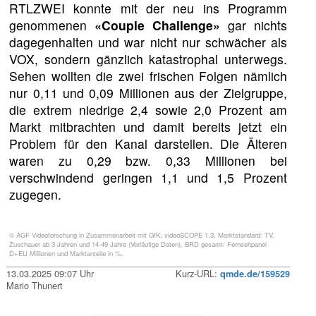
RTLZWEI konnte mit der neu ins Programm
genommenen
«Couple Challenge»
gar nichts
dagegenhalten und war nicht nur schwächer als
VOX, sondern gänzlich katastrophal unterwegs.
Sehen wollten die zwei frischen Folgen nämlich
nur 0,11 und 0,09 Millionen aus der Zielgruppe,
die extrem niedrige 2,4 sowie 2,0 Prozent am
Markt mitbrachten und damit bereits jetzt ein
Problem für den Kanal darstellen. Die Älteren
waren zu 0,29 bzw. 0,33 Millionen bei
verschwindend geringen 1,1 und 1,5 Prozent
zugegen.
© AGF Videoforschung in Zusammenarbeit mit GfK; videoSCOPE 1.3, Marktstandard: TV.
Zuschauer ab 3 Jahren und 14-49 Jahre (Vorläufige Daten), BRD gesamt/ Fernsehpanel
D+EU Millionen und Marktanteile in %.
13.03.2025 09:07 Uhr
Kurz-URL:
qmde.de/159529
Mario Thunert