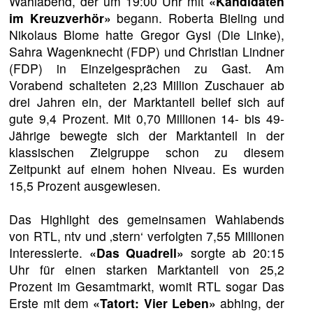
Wahlabend, der um 19:00 Uhr mit
«Kandidaten
im Kreuzverhör»
begann. Roberta Bieling und
Nikolaus Blome hatte Gregor Gysi (Die Linke),
Sahra Wagenknecht (FDP) und Christian Lindner
(FDP) in Einzelgesprächen zu Gast. Am
Vorabend schalteten 2,23 Million Zuschauer ab
drei Jahren ein, der Marktanteil belief sich auf
gute 9,4 Prozent. Mit 0,70 Millionen 14- bis 49-
Jährige bewegte sich der Marktanteil in der
klassischen Zielgruppe schon zu diesem
Zeitpunkt auf einem hohen Niveau. Es wurden
15,5 Prozent ausgewiesen.
Das Highlight des gemeinsamen Wahlabends
von RTL, ntv und ‚stern‘ verfolgten 7,55 Millionen
Interessierte.
«Das Quadrell»
sorgte ab 20:15
Uhr für einen starken Marktanteil von 25,2
Prozent im Gesamtmarkt, womit RTL sogar Das
Erste mit dem
«Tatort: Vier Leben»
abhing, der