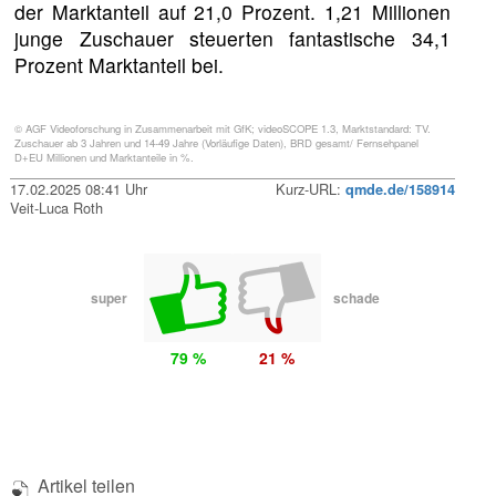
der Marktanteil auf 21,0 Prozent. 1,21 Millionen
junge Zuschauer steuerten fantastische 34,1
Prozent Marktanteil bei.
© AGF Videoforschung in Zusammenarbeit mit GfK; videoSCOPE 1.3, Marktstandard: TV.
Zuschauer ab 3 Jahren und 14-49 Jahre (Vorläufige Daten), BRD gesamt/ Fernsehpanel
D+EU Millionen und Marktanteile in %.
17.02.2025 08:41 Uhr
Kurz-URL:
qmde.de/158914
Veit-Luca Roth
super
schade
79 %
21 %
Artikel teilen