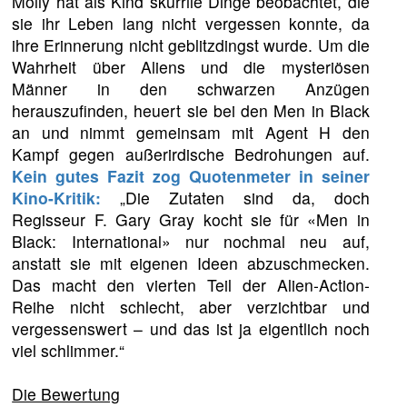
Molly hat als Kind skurrile Dinge beobachtet, die
sie ihr Leben lang nicht vergessen konnte, da
ihre Erinnerung nicht geblitzdingst wurde. Um die
Wahrheit über Aliens und die mysteriösen
Männer in den schwarzen Anzügen
herauszufinden, heuert sie bei den Men in Black
an und nimmt gemeinsam mit Agent H den
Kampf gegen außerirdische Bedrohungen auf.
Kein gutes Fazit zog Quotenmeter in seiner
Kino-Kritik:
„Die Zutaten sind da, doch
Regisseur F. Gary Gray kocht sie für «Men in
Black: International» nur nochmal neu auf,
anstatt sie mit eigenen Ideen abzuschmecken.
Das macht den vierten Teil der Alien-Action-
Reihe nicht schlecht, aber verzichtbar und
vergessenswert – und das ist ja eigentlich noch
viel schlimmer.“
Die Bewertung