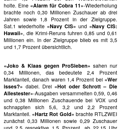
holte. Eine
«Alarm für Cobra 11»
-Wiederholung
brachte noch 0,30 Millionen Zuschauer ab drei
Jahren sowie 1,8 Prozent in der Zielgruppe.
Sat.1 wiederholte
«Navy CIS»
und
«Navy CIS:
Hawaii»
, die Krimi-Reruns fuhren 0,85 und 0,61
Millionen ein. In der Zielgruppe blieb es mit 3,5
und 1,7 Prozent übersichtlich.
«Joko & Klaas gegen ProSieben»
sahen nur
0,34 Millionen, das bedeutete 2,4 Prozent
Marktanteil, danach waren 1,4 Prozent bei
«Wer
isses?»
dabei. Drei
«Hot oder Schrott – Die
Allestester»
-Ausgaben versammelten 0,59, 0,46
und 0,38 Millionen Zuschauende bei VOX und
schnappten sich 5,6, 3,2 und 2,2 Prozent
Marktanteil.
«Hartz Rot Gold»
brachte RTLZWEI
zunächst 0,33 Millionen sowie 0,29 Zuschauer
und 2,5 respektive 1,5 Prozent, ab 22.15 Uhr