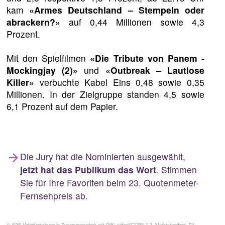
kam
«Armes Deutschland – Stempeln oder
abrackern?»
auf 0,44 Millionen sowie 4,3
Prozent.
Mit den Spielfilmen
«Die Tribute von Panem -
Mockingjay (2)»
und
«Outbreak – Lautlose
Killer»
verbuchte Kabel Eins 0,48 sowie 0,35
Millionen. In der Zielgruppe standen 4,5 sowie
6,1 Prozent auf dem Papier.
Die Jury hat die Nominierten ausgewählt,
jetzt hat das Publikum das Wort
. Stimmen
Sie für Ihre Favoriten beim 23. Quotenmeter-
Fernsehpreis ab.
© AGF Videoforschung in Zusammenarbeit mit GfK; videoSCOPE 1.3, Marktstandard: TV.