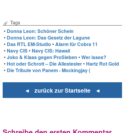
Tags
•
Donna Leon: Schöner Schein
•
Donna Leon: Das Gesetz der Lagune
•
Das RTL EM-Studio
•
Alarm für Cobra 11
•
Navy CIS
•
Navy CIS: Hawaii
•
Joko & Klaas gegen ProSieben
•
Wer isses?
•
Hot oder Schrott – Die Allestester
•
Hartz Rot Gold
•
Die Tribute von Panem - Mockingjay (
◄ zurück zur Startseite ◄
Schreibe den ersten Kommentar