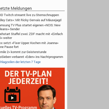
etzte Meldungen
D Twitch streamt live zu Sternschnuppen
lley Cats»: Mit Ricky Gervais auf Mäusejagd
msung TV Plus startet eigenen «NCIS: New
leans»-Sender
ehstart Staffel zwei: ZDF macht mit «Einfach
li» weiter
xx setzt «Fixer Upper: Kochen mit Joanna»
ne Pause fort
mile 2» kommt zur Geisterstunde
oSieben verbannt «Eden» ins Nachtprogramm
hlagzeilen der letzten 7 Tage