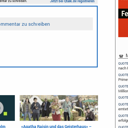
M
QUOT
nach 
QUOT
Prime
QUOT
Millio
QUOT
QUOT
ernte
QUOT
erfolg
olm
«Agatha Raisin und das Geisterhaus» –
QUOT