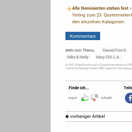
Alle Nominierten stehen fest 
Voting zum 23. Quotenmeter-F
den einzelnen Kategorien.
Kommentare
Mehr zum Thema...
Hawaii Five-0
Mike & Molly
Navy CIS: L.A.
© AGF Videoforschung in Zusammenarbeit mit GfK
Jahre (Vorläufige Daten), BRD gesamt/ Fernsehpan
Finde ich...
Teile
super
schade
vorheriger Artikel