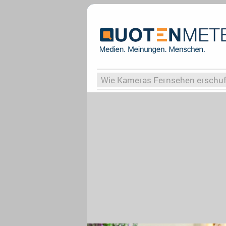
Wie Kameras Fernsehen erschu
Vergessene Serien
Von Weima
Globaler Süden
Das Ende vo
Upfronts25
AktenzeichenXY-
What the Game
Rassismus