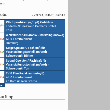
äum
obs
» Vollzeit, Teilzeit, Praktika
Pflichtpraktikant (w/m/d) Redaktion
Redakteur (w/m/d) ode
Endemol Shine Group Germany GmbH
(w/m/d)
Köln
Endemol Shine Group
Köln
Werkstudent AIDAradio - Marketing (m/w/d)
Senior Video Producer/
AIDA Entertainment
(m/w/d)
Hamburg
AIDA Entertainment
an Bord unserer Schiff
Stage Operator / Fachkraft für
Studentische Aushilfe
Veranstaltungstechnik (m/w/d) -
Endemol Shine Group
Schwerpunkt Bühne
Köln
AIDA Entertainment
Sound Operator / Fachkraft für
Redaktionsleitung (w/
an Bord unserer Schiffe
Veranstaltungstechnik (m/w/d) -
Endemol Shine Group
Schwerpunkt Ton
Köln
AIDA Entertainment
TV & Film Redakteur (m/w/d)
Producer (w/m/d)
an Bord unserer Schiffe
AIDA Entertainment
Endemol Shine Group
an Bord unserer Schiffe
Köln
►
urftipp