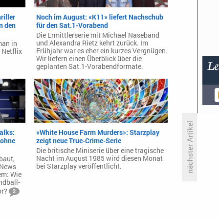
iller
Noch im August: «K11» liefert Nachschub
n den
für den Sat.1-Vorabend
Die Ermittlerserie mit Michael Naseband
und Alexandra Rietz kehrt zurück. Im
man in
Frühjahr war es eher ein kurzes Vergnügen.
Netflix
Wir liefern einen Überblick über die
geplanten Sat.1-Vorabendformate.
nächster Artikel
alks:
«White House Farm Murders»: Starzplay
 ohne
zeigt neue True-Crime-Serie
Die britische Miniserie über eine tragische
Sony Pictures freut sich über
Nacht im August 1985 wird diesen Monat
baut,
steigenden Profit
bei Starzplay veröffentlicht.
 News
em: Wie
ndball-
or?
2