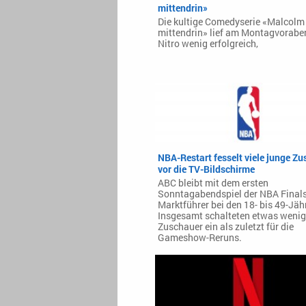
mittendrin»
Die kultige Comedyserie «Malcolm
mittendrin» lief am Montagvorabe
Nitro wenig erfolgreich,
NBA-Restart fesselt viele junge Z
vor die TV-Bildschirme
ABC bleibt mit dem ersten
Sonntagabendspiel der NBA Final
Marktführer bei den 18- bis 49-Jäh
Insgesamt schalteten etwas wenig
Zuschauer ein als zuletzt für die
Gameshow-Reruns.