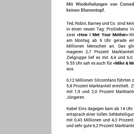
Mit Wiederholungen von Comed
keinen Blumentopf.
Ted, Robin, Barney und Co. sind kein
in einen neuen Tag: ProSiebens V
zwei
«How I Met Your Mother»
-W
am Montag ab 9 Uhr gerade ein
Millionen Menschen an. Das gl
mageren 2,7 Prozent Marktanteil
Zielgruppe lief es mit 4,4 und 6,0
9.55 Uhr sah es auch für
«Mike & Mo
aus.
0,12 Millionen Sitcomfans führten
5,8 Prozent Marktanteil ermittelt.
mit 1,9 und 2,0 Prozent Marktante
Jüngeren.
Kabel Eins dagegen kam ab 14 Uhr
entsprach einer tollen Sehbeteiligu
mit 0,43 Millionen und 4,3 Prozent
und sehr gute 6,2 Prozent Marktante