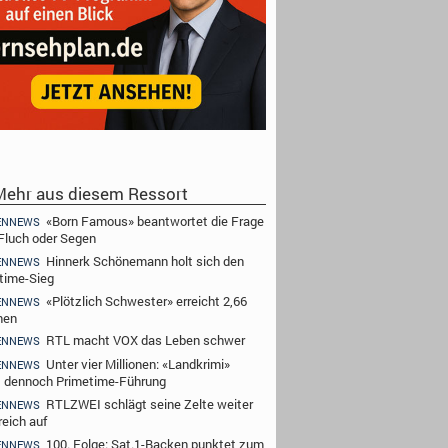
ehr aus diesem Ressort
«Born Famous» beantwortet die Frage
ENNEWS
Fluch oder Segen
Hinnerk Schönemann holt sich den
ENNEWS
time-Sieg
«Plötzlich Schwester» erreicht 2,66
ENNEWS
nen
RTL macht VOX das Leben schwer
ENNEWS
Unter vier Millionen: «Landkrimi»
ENNEWS
t dennoch Primetime-Führung
RTLZWEI schlägt seine Zelte weiter
ENNEWS
reich auf
100. Folge: Sat.1-Backen punktet zum
ENNEWS