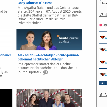
Cosy Crime at It‘ s Best
Jubil
Mit «Agatha Raisin und das Geisterhaus»
nd bei
startet ZDFneo am 07. August 2020 bereits
J
die dritte Staffel der sympathischen Brit-
Crime-Serie rund um die skurrile
Privatdetektivin.
uschauer
Als «heute+»-Nachfolger: «heute-journal»
bekommt nächtlichen Ableger
Im September startet das ZDF seine
s
neusten Nachtnachrichten – das «heute-
rigen.
journal update».
11
er
◄
S