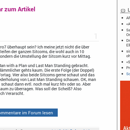
 zum Artikel
L
AR
«A
Sa
1
Or
Dr
El
o7 überhaupt sein? Ich meine jetzt nicht die über
si
eifen der ganzen Sitcoms, die wohl auch in 10
oh
ondern die Umstellung der Sitcom kurz vor Mittag.
«S
an with a Plan und Last Man Standing gebracht.
Pr
dämmlicher gehts kaum. Die erste Folge (der Doppel)
Sc
ortag. Wer also beide Sitcoms gerne schaut und das
ederholung von Last Man Standing schauen. OK, man
schaut dann evtl. noch mal kurz Ntv oder so. Aber
 kaum zu überragen. Was soll der Scheiß? Also
ch Verarscht.
Kommentare im Forum lesen