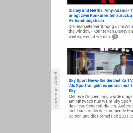
Disney und Netflix: Amy-Adams-Thr
bringt zwei Konkurrenten zurück a
Verhandlungstisch
Die Bestsellerverfilmung «The Wo
the Window» könnte von Disney an 
weitergereicht werden.
1
vorheriger Artikel
Sky Sport News-Senderchef Karl V
'Als Sportfan geht es einfach nicht
Sky'
Platz zwei bei den Jungen: VOX
Mehrere Wochen lang wurde umge
bejubelt starkes «Goodbye
am Mittwoch nun weiht Sky Sport
Deutschland»
das neue Sendestudio ein. Außerd
stellt sich Valks die kommende Ha
Saison und die Formel1 ab 2021 v