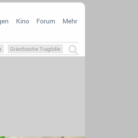
gen
Kino
Forum
Mehr
a
Griechische Tragödie
m
Die Macht der KI
26
nisvergabe
dcast-Reviews
Upfronts21