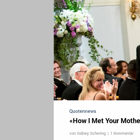
Quotennews
«How I Met Your Mothe
von
Sidney Schering
|
1 Kommentar