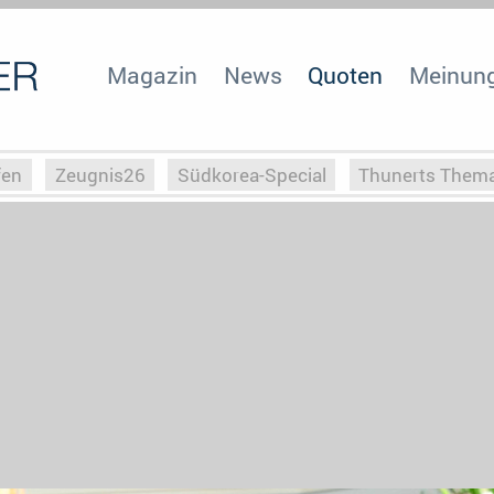
Magazin
News
Quoten
Meinun
fen
Zeugnis26
Südkorea-Special
Thunerts Them
r zu Hitler
Die Serientheorie
Faszination Horrorfil
n
Halloweeen
Weihnachts-Special
ZeugUpfronts
Special
Buchclub
Heim-EM
Screenforce25
Po
Buchclub
YouTuber
eSport im TV
Screenforce