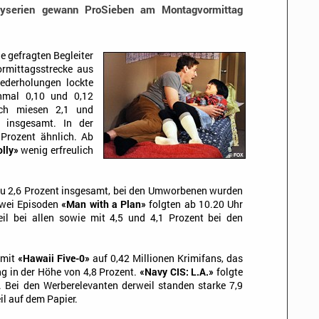
yserien gewann ProSieben am Montagvormittag
e gefragten Begleiter
ormittagsstrecke aus
iederholungen lockte
mal 0,10 und 0,12
ich miesen 2,1 und
 insgesamt. In der
 Prozent ähnlich. Ab
lly»
wenig erfreulich
 zu 2,6 Prozent insgesamt, bei den Umworbenen wurden
 Zwei Episoden
«Man with a Plan»
folgten ab 10.20 Uhr
il bei allen sowie mit 4,5 und 4,1 Prozent bei den
 mit
«Hawaii Five-0»
auf 0,42 Millionen Krimifans, das
ng in der Höhe von 4,8 Prozent.
«Navy CIS: L.A.»
folgte
. Bei den Werberelevanten derweil standen starke 7,9
il auf dem Papier.