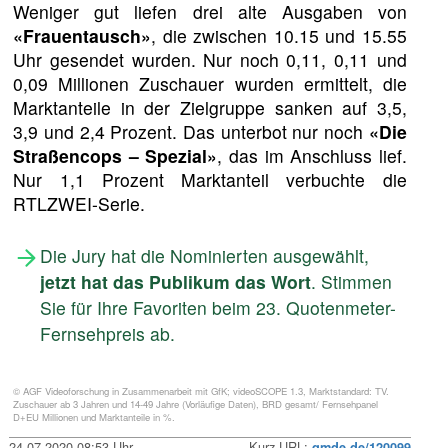
Weniger gut liefen drei alte Ausgaben von
«Frauentausch»
, die zwischen 10.15 und 15.55
Uhr gesendet wurden. Nur noch 0,11, 0,11 und
0,09 Millionen Zuschauer wurden ermittelt, die
Marktanteile in der Zielgruppe sanken auf 3,5,
3,9 und 2,4 Prozent. Das unterbot nur noch
«Die
Straßencops – Spezial»
, das im Anschluss lief.
Nur 1,1 Prozent Marktanteil verbuchte die
RTLZWEI-Serie.
Die Jury hat die Nominierten ausgewählt,
jetzt hat das Publikum das Wort
. Stimmen
Sie für Ihre Favoriten beim 23. Quotenmeter-
Fernsehpreis ab.
© AGF Videoforschung in Zusammenarbeit mit GfK; videoSCOPE 1.3, Marktstandard: TV.
Zuschauer ab 3 Jahren und 14-49 Jahre (Vorläufige Daten), BRD gesamt/ Fernsehpanel
D+EU Millionen und Marktanteile in %.
24.07.2020 08:53 Uhr
Kurz-URL:
qmde.de/120099