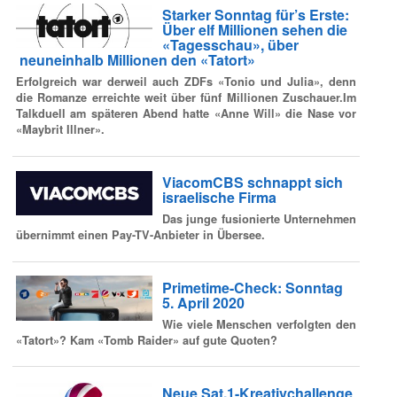
Starker Sonntag für’s Erste:
Über elf Millionen sehen die
«Tagesschau», über
neuneinhalb Millionen den «Tatort»
Erfolgreich war derweil auch ZDFs «Tonio und Julia», denn
die Romanze erreichte weit über fünf Millionen Zuschauer.Im
Talkduell am späteren Abend hatte «Anne Will» die Nase vor
«Maybrit Illner».
ViacomCBS schnappt sich
israelische Firma
Das junge fusionierte Unternehmen
übernimmt einen Pay-TV-Anbieter in Übersee.
Primetime-Check: Sonntag
5. April 2020
Wie viele Menschen verfolgten den
«Tatort»? Kam «Tomb Raider» auf gute Quoten?
Neue Sat.1-Kreativchallenge