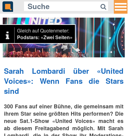
Gleich auf Quotenmeter:
Podstars: «Zwei Seiten»
Sarah Lombardi über «United
Voices»: Wenn Fans die Stars
sind
300 Fans auf einer Bühne, die gemeinsam mit
ihrem Star seine größten Hits performen? Die
neue Sat.1-Show «United Voices» macht es
ab diesem Freitagabend möglich. Mit Sarah
Lombardi, die in der Show ihr Moderations-