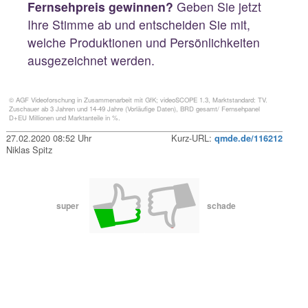
Fernsehpreis gewinnen?
Geben Sie jetzt
Ihre Stimme ab und entscheiden Sie mit,
welche Produktionen und Persönlichkeiten
ausgezeichnet werden.
© AGF Videoforschung in Zusammenarbeit mit GfK; videoSCOPE 1.3, Marktstandard: TV.
Zuschauer ab 3 Jahren und 14-49 Jahre (Vorläufige Daten), BRD gesamt/ Fernsehpanel
D+EU Millionen und Marktanteile in %.
27.02.2020 08:52 Uhr
Kurz-URL:
qmde.de/116212
Niklas Spitz
super
schade