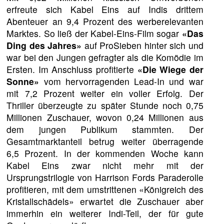
erfreute sich Kabel Eins auf Indis drittem
Abenteuer an 9,4 Prozent des werberelevanten
Marktes. So ließ der Kabel-Eins-Film sogar
«Das
Ding des Jahres»
auf ProSieben hinter sich und
war bei den Jungen gefragter als die Komödie im
Ersten. Im Anschluss profitierte
«Die Wiege der
Sonne»
vom hervorragenden Lead-In und war
mit 7,2 Prozent weiter ein voller Erfolg. Der
Thriller überzeugte zu später Stunde noch 0,75
Millionen Zuschauer, wovon 0,24 Millionen aus
dem jungen Publikum stammten. Der
Gesamtmarktanteil betrug weiter überragende
6,5 Prozent. In der kommenden Woche kann
Kabel Eins zwar nicht mehr mit der
Ursprungstrilogie von Harrison Fords Paraderolle
profitieren, mit dem umstrittenen «Königreich des
Kristallschädels» erwartet die Zuschauer aber
immerhin ein weiterer Indi-Teil, der für gute