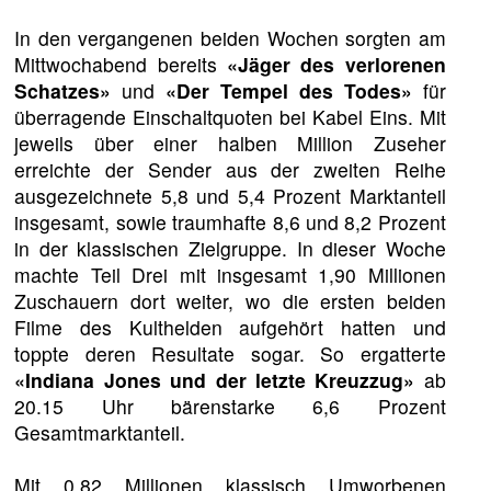
In den vergangenen beiden Wochen sorgten am
Mittwochabend bereits
«Jäger des verlorenen
Schatzes»
und
«Der Tempel des Todes»
für
überragende Einschaltquoten bei Kabel Eins. Mit
jeweils über einer halben Million Zuseher
erreichte der Sender aus der zweiten Reihe
ausgezeichnete 5,8 und 5,4 Prozent Marktanteil
insgesamt, sowie traumhafte 8,6 und 8,2 Prozent
in der klassischen Zielgruppe. In dieser Woche
machte Teil Drei mit insgesamt 1,90 Millionen
Zuschauern dort weiter, wo die ersten beiden
Filme des Kulthelden aufgehört hatten und
toppte deren Resultate sogar. So ergatterte
«Indiana Jones und der letzte Kreuzzug»
ab
20.15 Uhr bärenstarke 6,6 Prozent
Gesamtmarktanteil.
Mit 0,82 Millionen klassisch Umworbenen