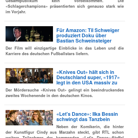
Gesamtpublikum kein Vorbeikommen. Die
«Schlagerchampions» präsentierten sich genauso stark wie
im Vorjahr.
Für Amazon: Til Schweiger
produziert Doku über
Bastian Schweinsteiger
Der Film will einzigartige Einblicke in das Leben und die
Karriere des deutschen Fußballstars liefern.
«Knives Out» hält sich in
Deutschland super, «1917»
legt in den USA massiv zu
Der Mördersuche «Knives Out» gelingt ein beeindruckendes
zweites Wochenende in den deutschen Kinos.
«Let's Dance»: Ilka Bessin
schwingt das Tanzbein
Neben der Komikerin, die hinter
der Kunstfigur Cindy aus Marzahn steckt, gibt RTL schon
weitere Teilnehmer der kommenden «Let's Dance»-Staffel