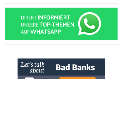
» zur Desktop-Version
Qtalk-Forum