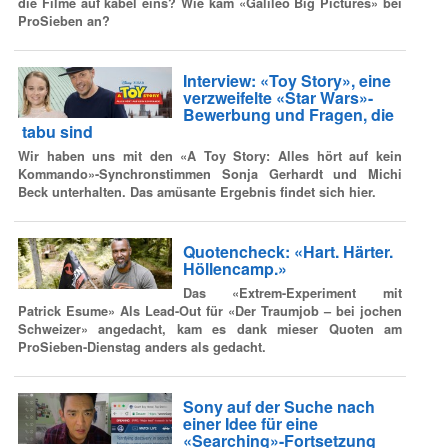
die Filme auf kabel eins? Wie kam «Galileo Big Pictures» bei
ProSieben an?
Interview: «Toy Story», eine
verzweifelte «Star Wars»-
Bewerbung und Fragen, die
tabu sind
Wir haben uns mit den «A Toy Story: Alles hört auf kein
Kommando»-Synchronstimmen Sonja Gerhardt und Michi
Beck unterhalten. Das amüsante Ergebnis findet sich hier.
Quotencheck: «Hart. Härter.
Höllencamp.»
Das «Extrem-Experiment mit
Patrick Esume» Als Lead-Out für «Der Traumjob – bei jochen
Schweizer» angedacht, kam es dank mieser Quoten am
ProSieben-Dienstag anders als gedacht.
Sony auf der Suche nach
einer Idee für eine
«Searching»-Fortsetzung