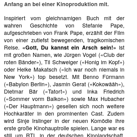
Anfang an bei einer Kinoproduktion mit.
Inspiriert vom gleichnamigen Buch mit der
wahren Geschichte von Stefanie Pape,
aufgeschrieben von Frank Pape, erzählt der Film
von einer zutiefst bewegenden, tragikomischen
Reise.
«Gott, Du kannst ein Arsch sein!»
ist
mit großen Namen, wie Jürgen Vogel («Club der
roten Bänder»), Til Schweiger («Honig im Kopf»)
oder Heike Makatsch («Ich war noch niemals in
New York») top besetzt. Mit Benno Fürmann
(«Babylon Berlin»), Jasmin Gerat («Kokowääh»),
Dietmar Bär («Tatort») und Inka Friedrich
(«Sommer vorm Balkon») sowie Max Hubacher
(«Der Hauptmann») gesellen sich noch weitere
Hochkaräter in den prominenten Cast. Zudem
wird Sinje Irslinger in der neuen Komödie ihre
erste große Kinohauptrolle spielen. Lange war es
still um RTL in der deutschen Kinolandschaft,