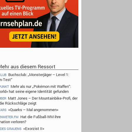
ehr aus diesem Ressort
Buchsclub: „Monsterjäger – Level 1:
CLUB
n-Test“
Mehr als nur „Pokémon mit Waffen“:
PUNKT
orld» hat seine eigene Identität gefunden
Matt Jones – Der Mountainbike-Profi, der
UBER
die Rückschläge zeigt
«Quarks – Mal angenommen»
TARS
Hat die Fußball-WM ihre
ENMETER.FM
nation verloren?
«Exorzist II»
 DES GRAUENS