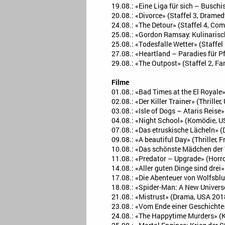
19.08.: «Eine Liga für sich – Buschi
20.08.: «Divorce» (Staffel 3, Dramed
24.08.: «The Detour» (Staffel 4, Com
25.08.: «Gordon Ramsay: Kulinarisch
25.08.: «Todesfalle Wetter» (Staffel
27.08.: «Heartland – Paradies für Pf
29.08.: «The Outpost» (Staffel 2, Fa
Filme
01.08.: «Bad Times at the El Royale
02.08.: «Der Killer Trainer» (Thriller
03.08.: «Isle of Dogs – Ataris Reis
04.08.: «Night School» (Komödie, 
07.08.: «Das etruskische Lächeln» 
09.08.: «A beautiful Day» (Thriller
10.08.: «Das schönste Mädchen der 
11.08.: «Predator – Upgrade» (Horr
14.08.: «Aller guten Dinge sind drei
17.08.: «Die Abenteuer von Wolfsb
18.08.: «Spider-Man: A New Univers
21.08.: «Mistrust» (Drama, USA 201
23.08.: «Vom Ende einer Geschichte
24.08.: «The Happytime Murders» (