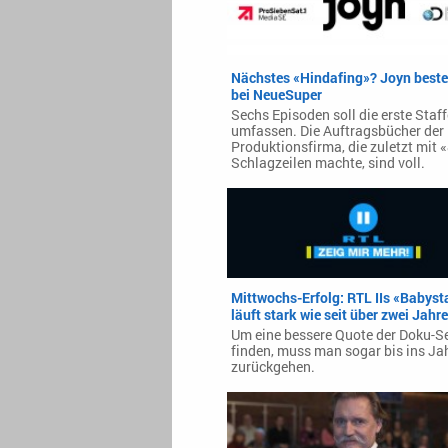
Nächstes «Hindafing»? Joyn bestel
bei NeueSuper
Sechs Episoden soll die erste Staff
umfassen. Die Auftragsbücher der
Produktionsfirma, die zuletzt mit 
Schlagzeilen machte, sind voll.
Mittwochs-Erfolg: RTL IIs «Babyst
läuft stark wie seit über zwei Jahr
Um eine bessere Quote der Doku-Se
finden, muss man sogar bis ins Ja
zurückgehen.