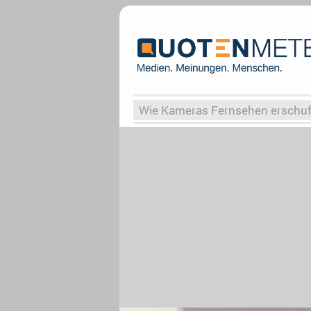
Wie Kameras Fernsehen erschu
Vergessene Serien
Von Weima
Globaler Süden
Das Ende vo
Upfronts25
AktenzeichenXY-
What the Game
Rassismus