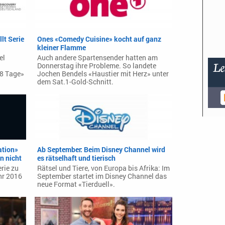
lt Serie
Ones «Comedy Cuisine» kocht auf ganz
kleiner Flamme
el
Auch andere Spartensender hatten am
Donnerstag ihre Probleme. So landete
«8 Tage»
Jochen Bendels «Haustier mit Herz» unter
dem Sat.1-Gold-Schnitt.
ation»
Ab September: Beim Disney Channel wird
en nicht
es rätselhaft und tierisch
rie zu
Rätsel und Tiere, von Europa bis Afrika: Im
hr 2016
September startet im Disney Channel das
neue Format «Tierduell».