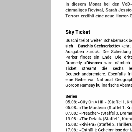
In diesem Monat bei den VoD-A
einmaliges Revival, Sarah Jessi
Terror» erzählt eine neue Horror-
Sky Ticket
Buschi treibt weiter Schabernack b
sich – Buschis Sechserkette»
kehrt
Ausgaben zurück. Die Scheidung
Parker findet ein Ende: Die drit
Dramedy
«Divorce»
wird nämlich d
Ticket streamt die sechs le
Deutschlandpremiere. Ebenfalls fri
eine Reihe von National Geograph
Gordon Ramsay kulinarische Abenteu
Serien
05.08: «City On A Hill» (Staffel 1, 
05.08.: «The Murders» (Staffel 1, Kr
07.08.: «Preacher» (Staffel 3, Drama
13.08.: «The Detail» (Staffel 1, Krimi
15.08.: «Riviera» (Staffel 2, Thrillers
17.08.: «Enthüllt: Geheimnisse der M