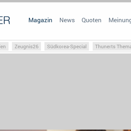
Magazin
News
Quoten
Meinun
fen
Zeugnis26
Südkorea-Special
Thunerts Them
r zu Hitler
Die Serientheorie
Faszination Horrorfil
n
Halloweeen
Weihnachts-Special
ZeugUpfronts
Special
Buchclub
Heim-EM
Screenforce25
Po
Buchclub
YouTuber
eSport im TV
Screenforce