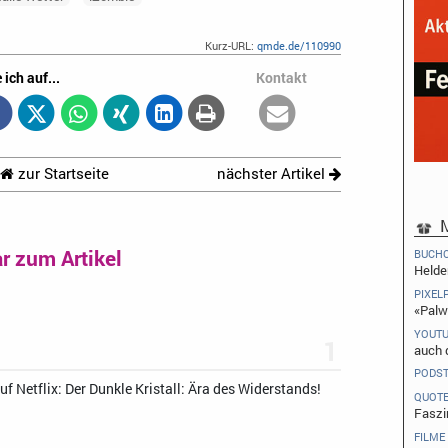
Kurz-URL:
qmde.de/110990
 ich auf...
Kontakt
zur Startseite
nächster Artikel
M
 zum Artikel
BUCH
Helde
PIXEL
«Palw
YOUT
1
auch 
PODS
f Netflix: Der Dunkle Kristall: Ära des Widerstands!
QUOT
Faszi
FILME