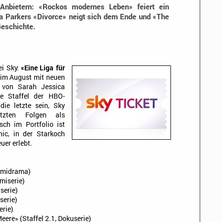
nbietern: «Rockos modernes Leben» feiert ein
ca Parkers «Divorce» neigt sich dem Ende und «The
Geschichte.
ei Sky:
«Eine Liga für
 im August mit neuen
 von Sarah Jessica
te Staffel der HBO-
ie letzte sein, Sky
tzten Folgen als
sch im Portfolio ist
ic, in der Starkoch
er erlebt.
Krimidrama)
imiserie)
serie)
serie)
erie)
eere» (Staffel 2.1, Dokuserie)