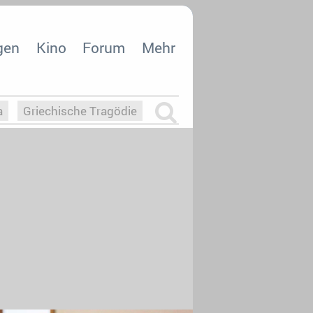
gen
Kino
Forum
Mehr
a
Griechische Tragödie
m
Die Macht der KI
26
nisvergabe
dcast-Reviews
Upfronts21