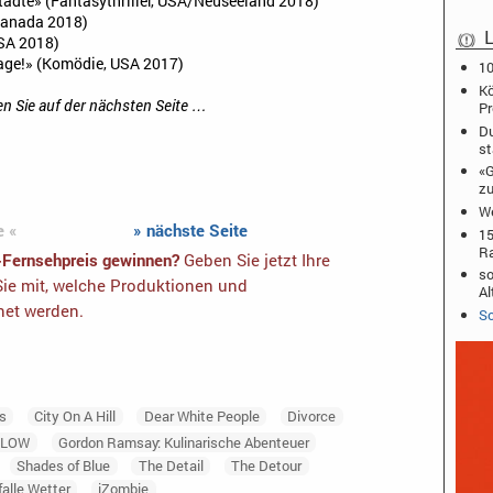
Städte» (Fantasythriller, USA/Neuseeland 2018)
 Kanada 2018)
L
USA 2018)
 sage!» (Komödie, USA 2017)
10
Kö
en Sie auf der nächsten Seite …
Pr
Du
st
«G
zu
We
e «
» nächste Seite
15
Ra
-Fernsehpreis gewinnen?
Geben Sie jetzt Ihre
so
ie mit, welche Produktionen und
Al
net werden.
Sc
rs
City On A Hill
Dear White People
Divorce
GLOW
Gordon Ramsay: Kulinarische Abenteuer
Shades of Blue
The Detail
The Detour
alle Wetter
iZombie