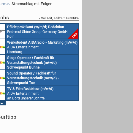
Stromschlag mit Folgen
CHECK
obs
» Vollzeit, Teilzeit, Praktika
Redakteur (w/m/d) oder Jungredakteur
Produktionsassistenz 
(w/m/d)
Endemol Shine Group
Endemol Shine Group Germany GmbH
Köln
Köln
Senior Video Producer/ 1st TV Operator
1. Aufnahmeleitung (m
(m/w/d)
Endemol Shine Group
AIDA Entertainment
Köln
an Bord unserer Schiffe
Studentische Aushilfe (w/m/d) – YouTube
Requisiteur (m/w/d)
Endemol Shine Group Germany GmbH
Home Shopping Euro
Köln
München
Redaktionsleitung (w/m/d)
DoP – Director of Pho
Endemol Shine Group Germany GmbH
Production (m/w/d)
Köln
Home Shopping Euro
München
Producer (w/m/d)
Redaktionsassistenz (
Endemol Shine Group Germany GmbH
Endemol Shine Group
Köln
Köln
►
urftipp