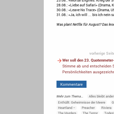
25.08.: «Mortal Engines: Krieg der 
28.08.: «Liebe auf Safari» (Drama,
30.08.: «Leave No Trace» (Drama, 
31.08.: «Ja, ich will … bis ich nein
Was plant Netflix für August? Das les
vorherige Seit
Wer soll den 23. Quotenmeter
Stimme ab und entscheiden S
Persönlichkeiten ausgezeich
Kommentare
Mehr zum Thema...
Alles bleibt ande
Enthüllt: Geheimnisse der Meere
Heartland –
Preacher
Riviera
The Murders
The Terror
Todesf