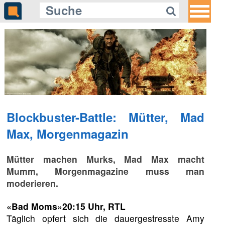
Gleich auf Quotenmeter:
«Alley Cats»: Mit Ricky Gervais auf
Mäusejagd
Blockbuster-Battle: Mütter, Mad
Max, Morgenmagazin
Mütter machen Murks, Mad Max macht
Mumm, Morgenmagazine muss man
moderieren.
«Bad Moms»
20:15 Uhr, RTL
Täglich opfert sich die dauergestresste Amy