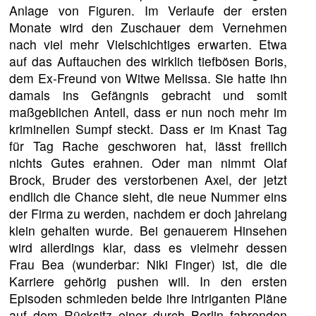
Anlage von Figuren. Im Verlaufe der ersten
Monate wird den Zuschauer dem Vernehmen
nach viel mehr Vielschichtiges erwarten. Etwa
auf das Auftauchen des wirklich tiefbösen Boris,
dem Ex-Freund von Witwe Melissa. Sie hatte ihn
damals ins Gefängnis gebracht und somit
maßgeblichen Anteil, dass er nun noch mehr im
kriminellen Sumpf steckt. Dass er im Knast Tag
für Tag Rache geschworen hat, lässt freilich
nichts Gutes erahnen. Oder man nimmt Olaf
Brock, Bruder des verstorbenen Axel, der jetzt
endlich die Chance sieht, die neue Nummer eins
der Firma zu werden, nachdem er doch jahrelang
klein gehalten wurde. Bei genauerem Hinsehen
wird allerdings klar, dass es vielmehr dessen
Frau Bea (wunderbar: Niki Finger) ist, die die
Karriere gehörig pushen will. In den ersten
Episoden schmieden beide ihre intriganten Pläne
auf dem Rücksitz einer durch Berlin fahrenden