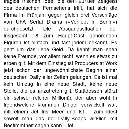
fraglos frischen Idee, die den 2018er Zeitgeist
des deutschen Fernsehens trifft, hat sich die
Firma im Frühjahr gegen gleich drei Vorschläge
von UFA Serial Drama («Verliebt in Berlin»)
durchgesetzt. Die Ausgangssituation der
insgesamt 18 zum Haupt-Cast gehörenden
Figuren ist einfach und fast jedem bekannt. Es
geht um das liebe Geld. Da kennt man eben
keine Freunde, vor allem nicht, wenn es etwas zu
erben gilt. Mit dem Einstieg ist Producers at Work
jetzt schon der ungewöhnlichste Beginn einer
deutschen Daily aller Zeiten gelungen. Es ist mal
kein Umzug in eine neue Stadt, keine neue
Stelle, die es anzutreten gilt. Stattdessen stürzt
ein schwer reicher Millionär, der aber wohl in
irgendwelche krummen Dinger verwickelt war,
mit einem Jet ins Meer und ist – zumindest
soweit man das bei Daily-Soaps wirklich mit
Bestimmtheit sagen kann – tot.