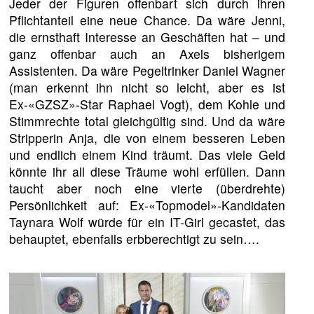
Jeder der Figuren offenbart sich durch ihren
Pflichtanteil eine neue Chance. Da wäre Jenni,
die ernsthaft Interesse an Geschäften hat – und
ganz offenbar auch an Axels bisherigem
Assistenten. Da wäre Pegeltrinker Daniel Wagner
(man erkennt ihn nicht so leicht, aber es ist
Ex-«GZSZ»-Star Raphael Vogt), dem Kohle und
Stimmrechte total gleichgültig sind. Und da wäre
Stripperin Anja, die von einem besseren Leben
und endlich einem Kind träumt. Das viele Geld
könnte ihr all diese Träume wohl erfüllen. Dann
taucht aber noch eine vierte (überdrehte)
Persönlichkeit auf: Ex-«Topmodel»-Kandidaten
Taynara Wolf würde für ein IT-Girl gecastet, das
behauptet, ebenfalls erbberechtigt zu sein….