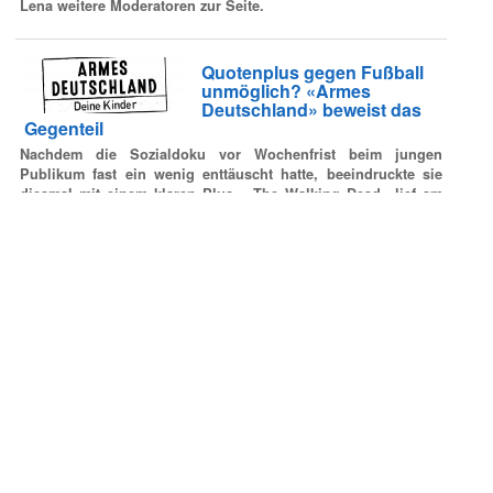
Lena weitere Moderatoren zur Seite.
Quotenplus gegen Fußball
unmöglich? «Armes
Deutschland» beweist das
Gegenteil
Nachdem die Sozialdoku vor Wochenfrist beim jungen
Publikum fast ein wenig enttäuscht hatte, beeindruckte sie
diesmal mit einem klaren Plus. «The Walking Dead» lief am
späten Abend solide.
«Kitchen Impossible» nimmt
es mit dem Sat.1-
Sonntagsfilm auf
Für RTL ging es derweil nach einer geglückten «Vermisst»-
Rückkehr aus Quotensicht abwärts.