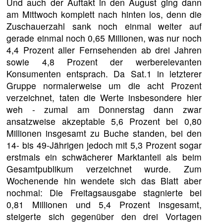
Und auch der Auftakt in den August ging dann
am Mittwoch komplett nach hinten los, denn die
Zuschauerzahl sank noch einmal weiter auf
gerade einmal noch 0,65 Millionen, was nur noch
4,4 Prozent aller Fernsehenden ab drei Jahren
sowie 4,8 Prozent der werberelevanten
Konsumenten entsprach. Da Sat.1 in letzterer
Gruppe normalerweise um die acht Prozent
verzeichnet, taten die Werte insbesondere hier
weh - zumal am Donnerstag dann zwar
ansatzweise akzeptable 5,6 Prozent bei 0,80
Millionen insgesamt zu Buche standen, bei den
14- bis 49-Jährigen jedoch mit 5,3 Prozent sogar
erstmals ein schwächerer Marktanteil als beim
Gesamtpublikum verzeichnet wurde. Zum
Wochenende hin wendete sich das Blatt aber
nochmal: Die Freitagsausgabe stagnierte bei
0,81 Millionen und 5,4 Prozent insgesamt,
steigerte sich gegenüber den drei Vortagen