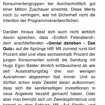
Konsumentengruppen bei durchschnittlich gut
einer Million Zuschauer erreichte. Diese Werte
noch zu verringern, war mit Sicherheit nicht die
Intention der Programmverantwortlichen.
Darüber hinaus lässt sich auch nicht wirklich
davon sprechen, dass «Endlich Feierabend!»
dem anschließenden
«Genial daneben - Das
Quiz»
auf die Sprünge hilft: Mit zumeist rund fünf
Prozent aller und etwa sechseinhalb Prozent der
jungen Konsumenten schnitt die Sendung mit
Hugo Egon Balder ähnlich enttäuschend ab wie
seit Ausstrahlungstag drei von wenigen
Ausnahmen abgesehen fast immer. Und so
dürften schon erste Zweifel daran aufkommen,
dass sich die senderseitigen Investitionen in
neue Angebote bezahlt gemacht haben. Oder
aber man bemüht sich um Zweckoptimismus und
kommt zu dem Schluss: Mit «Auf Streife» und