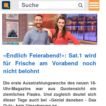
Gleich auf Quotenmeter:
«Tatort» startet mit einem
ungewöhnlichen Fall für Charlotte
Lindholm
«Endlich Feierabend!»: Sat.1 wird
für Frische am Vorabend noch
nicht belohnt
Die erste Ausstrahlungswoche des neuen 18-
Uhr-Magazins war aus Quotensicht ein
ziemliches Fiasko. Und zugleich deutet sich
dieser Tage auch bei «Genial daneben - Das
Quiz» kein Umschwung an.