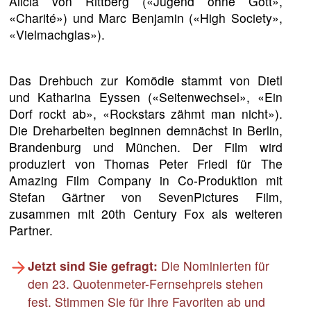
Alicia von Rittberg («Jugend ohne Gott»,
«Charité») und Marc Benjamin («High Society»,
«Vielmachglas»).
Das Drehbuch zur Komödie stammt von Dietl
und Katharina Eyssen («Seitenwechsel», «Ein
Dorf rockt ab», «Rockstars zähmt man nicht»).
Die Dreharbeiten beginnen demnächst in Berlin,
Brandenburg und München. Der Film wird
produziert von Thomas Peter Friedl für The
Amazing Film Company in Co-Produktion mit
Stefan Gärtner von SevenPictures Film,
zusammen mit 20th Century Fox als weiteren
Partner.
Jetzt sind Sie gefragt:
Die Nominierten für
den 23. Quotenmeter-Fernsehpreis stehen
fest. Stimmen Sie für Ihre Favoriten ab und