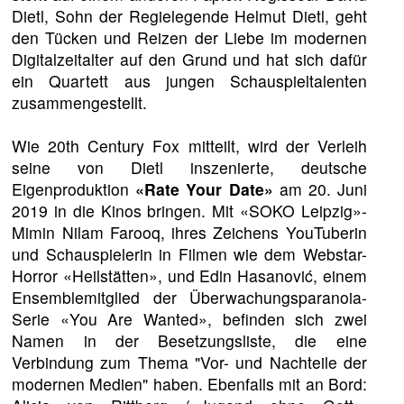
Dietl, Sohn der Regielegende Helmut Dietl, geht
den Tücken und Reizen der Liebe im modernen
Digitalzeitalter auf den Grund und hat sich dafür
ein Quartett aus jungen Schauspieltalenten
zusammengestellt.
Wie 20th Century Fox mitteilt, wird der Verleih
seine von Dietl inszenierte, deutsche
Eigenproduktion
«Rate Your Date»
am 20. Juni
2019 in die Kinos bringen. Mit «SOKO Leipzig»-
Mimin Nilam Farooq, ihres Zeichens YouTuberin
und Schauspielerin in Filmen wie dem Webstar-
Horror «Heilstätten», und Edin Hasanović, einem
Ensemblemitglied der Überwachungsparanoia-
Serie «You Are Wanted», befinden sich zwei
Namen in der Besetzungsliste, die eine
Verbindung zum Thema "Vor- und Nachteile der
modernen Medien" haben. Ebenfalls mit an Bord: