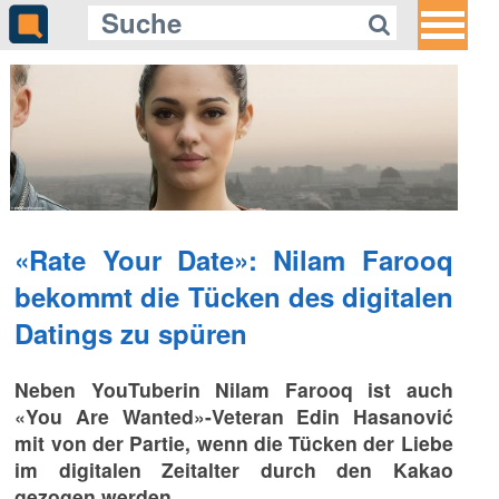
Gleich auf Quotenmeter:
ZDF blickt auf die Schattenseiten
gefährlicher Social-Media-
Challenges
«Rate Your Date»: Nilam Farooq
bekommt die Tücken des digitalen
Datings zu spüren
Neben YouTuberin Nilam Farooq ist auch
«You Are Wanted»-Veteran Edin Hasanović
mit von der Partie, wenn die Tücken der Liebe
im digitalen Zeitalter durch den Kakao
gezogen werden.