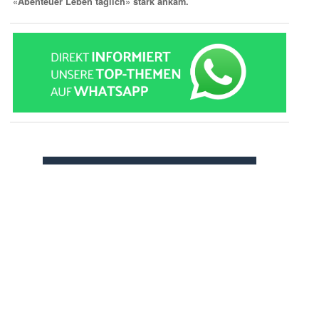
«Abenteuer Leben täglich» stark ankam.
» zur Desktop-Version