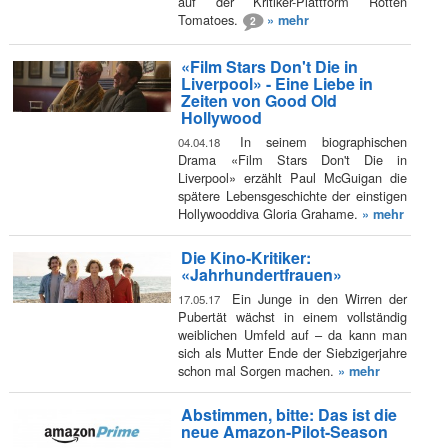
auf der Kritiker-Plattform Rotten
Tomatoes.
» mehr
2
«Film Stars Don't Die in
Liverpool» - Eine Liebe in
Zeiten von Good Old
Hollywood
In seinem biographischen
04.04.18
Drama «Film Stars Don't Die in
Liverpool» erzählt Paul McGuigan die
spätere Lebensgeschichte der einstigen
Hollywooddiva Gloria Grahame.
» mehr
Die Kino-Kritiker:
«Jahrhundertfrauen»
Ein Junge in den Wirren der
17.05.17
Pubertät wächst in einem vollständig
weiblichen Umfeld auf – da kann man
sich als Mutter Ende der Siebzigerjahre
schon mal Sorgen machen.
» mehr
Abstimmen, bitte: Das ist die
neue Amazon-Pilot-Season