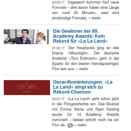
Insgesamt kommen fünf neue
02.03.17
Formate – drei davon haben eine Länge
von rund 30 Minuten, zwei sind
einstündige Formate.
» mehr
Die Gewinner der 89.
Academy Awards: Kein
Rekord für «La La Land»
Der Hauptpreis ging an das
27.02.17
Drama «Moonlight». Der deutsche
Anwärter «Toni Erdmann» geht in der
Sparte für den besten fremdsprachigen
Film leer aus.
» mehr
Oscar-Nominierungen: «La
La Land» singt sich zu
Rekord-Chancen
«La La Land» geht schon jetzt
24.01.17
in die Filmgeschichte ein: Das Musical
mit Emma Stone und Ryan Gosling
wurde für 14 Academy Awards
nominiert – besser schnitt noch nie ein
Film ab.
» mehr
3