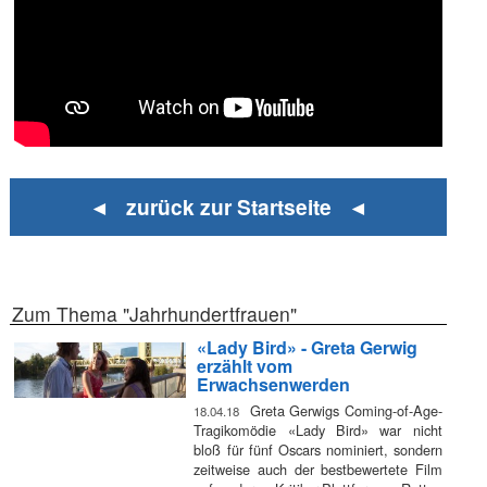
◄ zurück zur Startseite ◄
Zum Thema "Jahrhundertfrauen"
«Lady Bird» - Greta Gerwig
erzählt vom
Erwachsenwerden
Greta Gerwigs Coming-of-Age-
18.04.18
Tragikomödie «Lady Bird» war nicht
bloß für fünf Oscars nominiert, sondern
zeitweise auch der bestbewertete Film