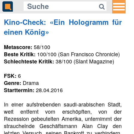
Kino-Check: «Ein Hologramm für
einen König»
Metascore:
58/100
Beste Kritik:
100/100 (San Francisco Chronicle)
Schlechteste Kritik:
38/100 (Slant Magazine)
FSK:
6
Genre:
Drama
Starttermin:
28.04.2016
In einer aufstrebenden saudi-arabischen Stadt,
weit entfernt vom erschöpften, von der
Rezession gebeutelten Amerika, unternimmt der
strauchelnde Geschäftsmann Alan Clay den
letzten Versuch, seinen Bankrott zu verhindern,