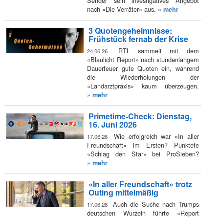
Sender sein investigatives Angebot
nach «Die Verräter» aus.
» mehr
3 Quotengeheimnisse:
Frühstück fernab der Krise
RTL sammelt mit dem
24.06.26
«Blaulicht Report» nach stundenlangem
Dauerfeuer gute Quoten ein, während
die Wiederholungen der
«Landarztpraxis» kaum überzeugen.
» mehr
Primetime-Check: Dienstag,
16. Juni 2026
Wie erfolgreich war «In aller
17.06.26
Freundschaft» im Ersten? Punktete
«Schlag den Star» bei ProSieben?
» mehr
«In aller Freundschaft» trotz
Outing mittelmäßig
Auch die Suche nach Trumps
17.06.26
deutschen Wurzeln führte «Report