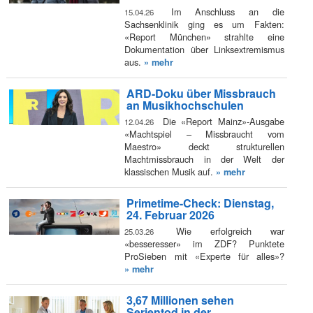
Im Anschluss an die
15.04.26
Sachsenklinik ging es um Fakten:
«Report München» strahlte eine
Dokumentation über Linksextremismus
aus.
» mehr
ARD-Doku über Missbrauch
an Musikhochschulen
Die «Report Mainz»-Ausgabe
12.04.26
«Machtspiel – Missbraucht vom
Maestro» deckt strukturellen
Machtmissbrauch in der Welt der
klassischen Musik auf.
» mehr
Primetime-Check: Dienstag,
24. Februar 2026
Wie erfolgreich war
25.03.26
«besseresser» im ZDF? Punktete
ProSieben mit «Experte für alles»?
» mehr
3,67 Millionen sehen
Serientod in der