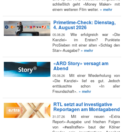
schließlich geht «Money Maker» mit
einem weiteren Film weiter.
» mehr
Primetime-Check: Dienstag,
4. August 2026
Wie erfolgreich war «Die
05.08.26
Kanzlei» im Ersten? Punktete
ProSieben mit einer alten «Schlag den
Star»-Ausgabe?
» mehr
«ARD Story» versagt am
Abend
Mit einer Wiederholung von
05.08.26
«Die Kanzlei» lief es gut. Jedoch
enttäuschte schon «In aller
Freundschaft».
» mehr
RTL setzt auf investigative
Reportagen am Montagabend
Mit einer neuen «Extra
31.07.26
Report»-Ausgabe und frischen Folgen
von «#wallraffen» baut der Kölner