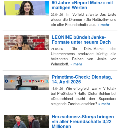
60 Jahre «Report Mainz» mit
mäßigen Werten
Im Vorfeld strahlte Das Erste
29.04.26
wieder die Dramen «Die Notärztin» und
«In aller Freundschaft» aus.
» mehr
LEONINE bündelt Jenke-
Formate unter neuem Dach
Die Doku-Marke des
21.04.26
Unternehmens produziert künftig alle
bekannten Reihen von Jenke von
Wilmsdorff.
» mehr
Primetime-Check: Dienstag,
14. April 2026
Wie erfolgreich war «TV total»
15.04.26
bei ProSieben? Hatte Dieter Bohlen bei
«Deutschland sucht den Superstar»
steigende Zuschauerzahlen?
» mehr
Herzschmerz-Storys bringen
«In aller Freundschaft» 3,22
Millionen