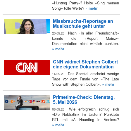
«Hunting Party»? Holte «Sing meinen
Song» tolle Werte?
» mehr
Missbrauchs-Reportage an
Musikschule geht unter
Nach «In aller Freundschaft»
20.05.26
konnte die «Report Mainz»-
Dokumentation nicht wirklich punkten.
» mehr
CNN widmet Stephen Colbert
eine eigene Dokumentation
Das Special erscheint wenige
14.05.26
Tage vor dem Finale von «The Late
Show with Stephen Colbert».
» mehr
Primetime-Check: Dienstag,
5. Mai 2026
Wie erfolgreich schlug sich
06.05.26
«Die Notärztin» im Ersten? Punktete
RTL mit «A Haunting in Venice»?
» mehr