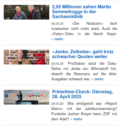
2,95 Millionen sahen Martin
Semmelrogge in der
Sachsenklinik
«Die Notärztin» läuft
06.05.26
inzwischen nicht mehr stark. Auch die
«Xatar»-Doku in der Nacht floppt.
» mehr
«Jenke. Zeitreise» geht trotz
schwacher Quoten weiter
ProSieben setzt die Doku-
29.04.26
Reihe mit Jenke von Wilmsdorff fort,
obwohl die Resonanz auf die 80er-
Ausgaben schwach war.
» mehr
Primetime-Check: Dienstag,
28. April 2025
Wie erfolgreich war «Report
29.04.26
Mainz» mit der Jubiläumssendung?
Punktete Jochen Breyer beim ZDF mit
dem Adel?
» mehr