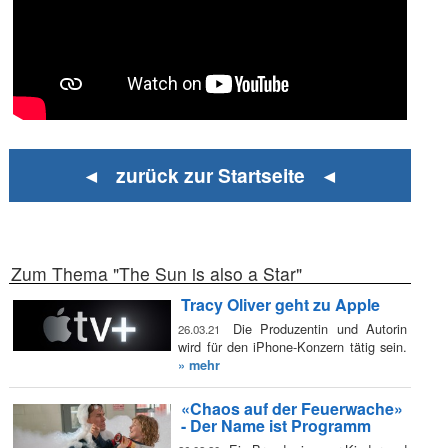
◄ zurück zur Startseite ◄
Zum Thema "The Sun is also a Star"
Tracy Oliver geht zu Apple
Die Produzentin und Autorin
26.03.21
wird für den iPhone-Konzern tätig sein.
» mehr
«Chaos auf der Feuerwache»
- Der Name ist Programm