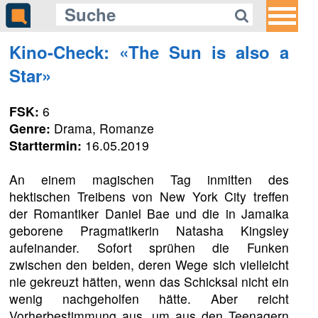
Kino-Check: «The Sun is also a
Star»
FSK:
6
Genre:
Drama, Romanze
Starttermin:
16.05.2019
An einem magischen Tag inmitten des
hektischen Treibens von New York City treffen
der Romantiker Daniel Bae und die in Jamaika
geborene Pragmatikerin Natasha Kingsley
aufeinander. Sofort sprühen die Funken
zwischen den beiden, deren Wege sich vielleicht
nie gekreuzt hätten, wenn das Schicksal nicht ein
wenig nachgeholfen hätte. Aber reicht
Vorherbestimmung aus, um aus den Teenagern