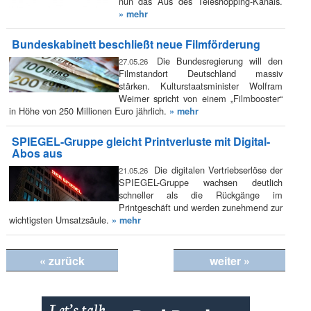
nun das Aus des Teleshopping-Kanals.
» mehr
Bundeskabinett beschließt neue Filmförderung
Die Bundesregierung will den
27.05.26
Filmstandort Deutschland massiv
stärken. Kulturstaatsminister Wolfram
Weimer spricht von einem „Filmbooster“
in Höhe von 250 Millionen Euro jährlich.
» mehr
SPIEGEL-Gruppe gleicht Printverluste mit Digital-
Abos aus
Die digitalen Vertriebserlöse der
21.05.26
SPIEGEL-Gruppe wachsen deutlich
schneller als die Rückgänge im
Printgeschäft und werden zunehmend zur
wichtigsten Umsatzsäule.
» mehr
« zurück
weiter »