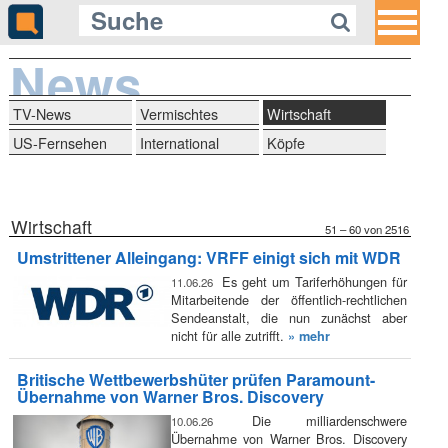
News
TV-News
Vermischtes
Wirtschaft
US-Fernsehen
International
Köpfe
Wirtschaft
51 – 60 von 2516
Umstrittener Alleingang: VRFF einigt sich mit WDR
Es geht um Tariferhöhungen für
11.06.26
Mitarbeitende der öffentlich-rechtlichen
Sendeanstalt, die nun zunächst aber
nicht für alle zutrifft.
» mehr
Britische Wettbewerbshüter prüfen Paramount-
Übernahme von Warner Bros. Discovery
Die milliardenschwere
10.06.26
Übernahme von Warner Bros. Discovery