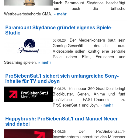
durch Paramount Skydance beschäftigt
nun auch die britische
Wettbewerbsbehörde CMA.
» mehr
Paramount Skydance gründet eigenes Spiele-
Studio
Der Medienkonzern baut sein
06.06.26
Gaming-Geschäft deutlich aus.
Videospiele sollen künftig eine zentrale
Rolle neben Film, Fernsehen und
Streaming spielen.
» mehr
ProSiebenSat.1 sichert sich umfangreiche Sony-
Inhalte für TV und Joyn
Ein neuer 360-Grad-Deal bringt
03.06.26
Blockbuster, Serien, Anime und fünf
zusätzliche FAST-Channels zu
ProSiebenSat.1 und Joyn.
» mehr
Happybrush: ProSiebenSat.1 und Manuel Neuer
sind dabei
Der ProSiebenSat.1-
01.06.26
Investmentarm unterstützt das Münchner