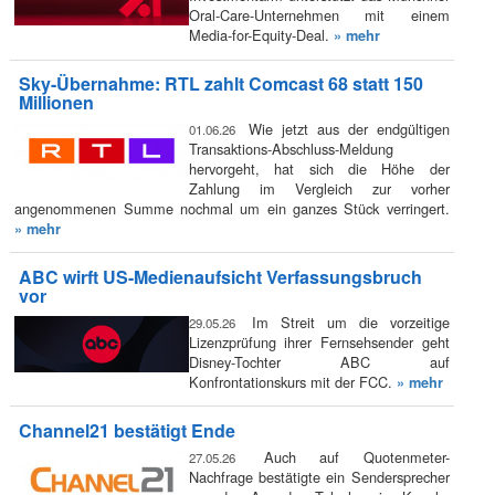
Oral-Care-Unternehmen mit einem
Media-for-Equity-Deal.
» mehr
Sky-Übernahme: RTL zahlt Comcast 68 statt 150
Millionen
Wie jetzt aus der endgültigen
01.06.26
Transaktions-Abschluss-Meldung
hervorgeht, hat sich die Höhe der
Zahlung im Vergleich zur vorher
angenommenen Summe nochmal um ein ganzes Stück verringert.
» mehr
ABC wirft US-Medienaufsicht Verfassungsbruch
vor
Im Streit um die vorzeitige
29.05.26
Lizenzprüfung ihrer Fernsehsender geht
Disney-Tochter ABC auf
Konfrontationskurs mit der FCC.
» mehr
Channel21 bestätigt Ende
Auch auf Quotenmeter-
27.05.26
Nachfrage bestätigte ein Sendersprecher