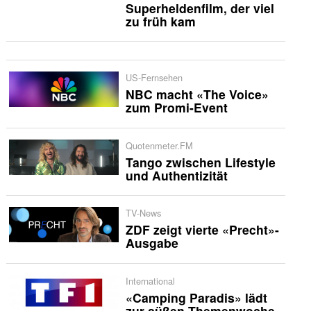
Superheldenfilm, der viel
zu früh kam
US-Fernsehen
NBC macht «The Voice»
zum Promi-Event
Quotenmeter.FM
Tango zwischen Lifestyle
und Authentizität
TV-News
ZDF zeigt vierte «Precht»-
Ausgabe
International
«Camping Paradis» lädt
zur süßen Themenwoche