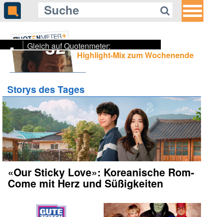
32
Gleich auf Quotenmeter:
Highlight-Mix zum Wochenende
ZDF verbannt preisgekrönten
Cannes- und Lola-Gewinner in die
Nacht
Storys des Tages
«Our Sticky Love»: Koreanische Rom-
Come mit Herz und Süßigkeiten