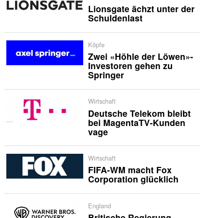
Lionsgate ächzt unter der
Schuldenlast
Köpfe
Zwei «Höhle der Löwen»-
Investoren gehen zu
Springer
Wirtschaft
Deutsche Telekom bleibt
bei MagentaTV-Kunden
vage
Wirtschaft
FIFA-WM macht Fox
Corporation glücklich
England
Britische Regierung