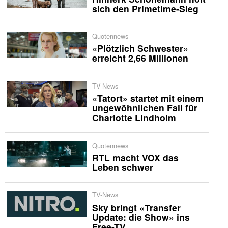
sich den Primetime-Sieg
Quotennews
«Plötzlich Schwester»
erreicht 2,66 Millionen
TV-News
«Tatort» startet mit einem
ungewöhnlichen Fall für
Charlotte Lindholm
Quotennews
RTL macht VOX das
Leben schwer
TV-News
Sky bringt «Transfer
Update: die Show» ins
Free-TV