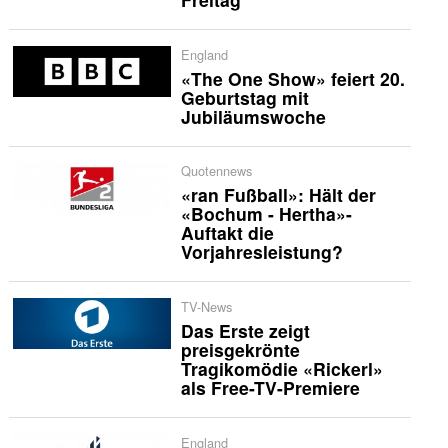
England
«The One Show» feiert 20.
Geburtstag mit
Jubiläumswoche
Quotennews
«ran Fußball»: Hält der
«Bochum - Hertha»-
Auftakt die
Vorjahresleistung?
TV-News
Das Erste zeigt
preisgekrönte
Tragikomödie «Rickerl»
als Free-TV-Premiere
England