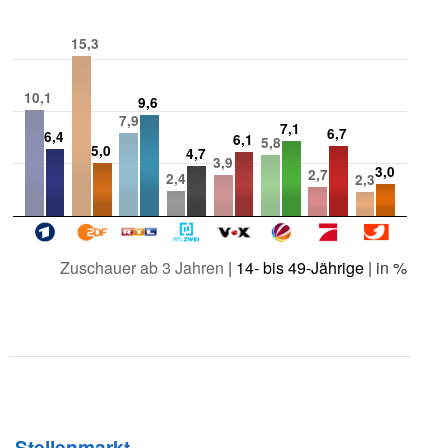
15,3
10,1
9,6
7,9
7,1
6,7
6,4
6,1
5,8
5,0
4,7
3,9
3,0
2,7
2,4
2,3
Zuschauer ab 3 Jahren
|
14- bis 49-Jährige
| in %
Stellenmarkt