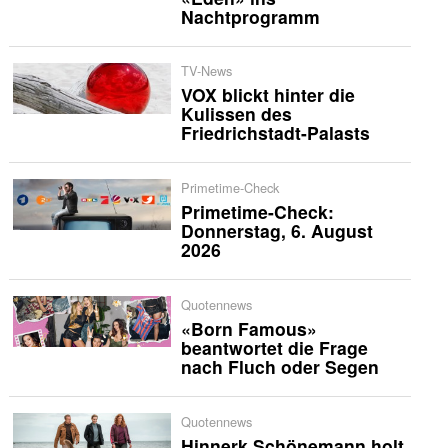
Nachtprogramm
TV-News
VOX blickt hinter die
Kulissen des
Friedrichstadt-Palasts
Primetime-Check
Primetime-Check:
Donnerstag, 6. August
2026
Quotennews
«Born Famous»
beantwortet die Frage
nach Fluch oder Segen
Quotennews
Hinnerk Schönemann holt