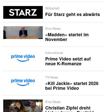
Wirtschaft
Für Starz geht es abwärts
Kino-News
«Madden» startet im
November
International
Prime Video setzt auf
neue K-Romanze
TV-News
«Kill Jackie» startet 2026
bei Prime Video
Kino-News
Christian Zipfel dreht