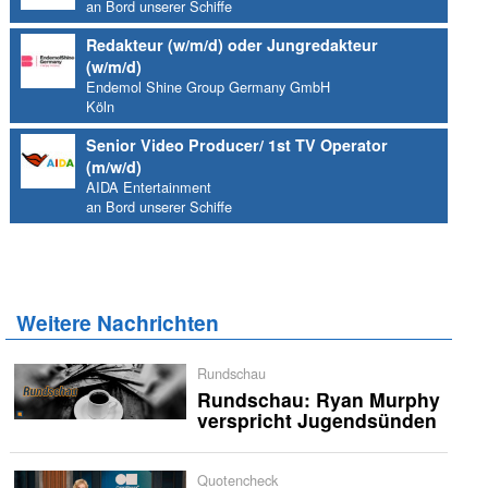
an Bord unserer Schiffe
Redakteur (w/m/d) oder Jungredakteur
(w/m/d)
Endemol Shine Group Germany GmbH
Köln
Senior Video Producer/ 1st TV Operator
(m/w/d)
AIDA Entertainment
an Bord unserer Schiffe
Weitere Nachrichten
Rundschau
Rundschau: Ryan Murphy
verspricht Jugendsünden
Quotencheck