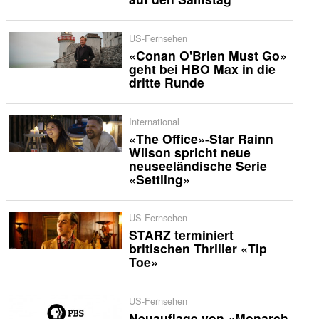
US-Fernsehen
«Conan O'Brien Must Go»
geht bei HBO Max in die
dritte Runde
International
«The Office»-Star Rainn
Wilson spricht neue
neuseeländische Serie
«Settling»
US-Fernsehen
STARZ terminiert
britischen Thriller «Tip
Toe»
US-Fernsehen
Neuauflage von «Monarch