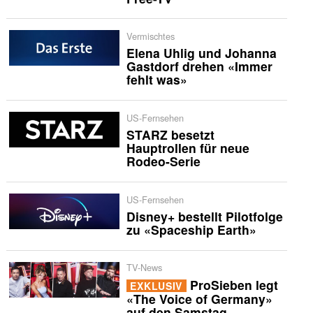
Vermischtes
Elena Uhlig und Johanna
Gastdorf drehen «Immer
fehlt was»
US-Fernsehen
STARZ besetzt
Hauptrollen für neue
Rodeo-Serie
US-Fernsehen
Disney+ bestellt Pilotfolge
zu «Spaceship Earth»
TV-News
ProSieben legt
EXKLUSIV
«The Voice of Germany»
auf den Samstag