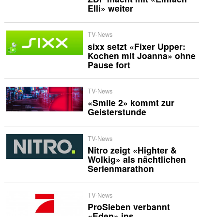
Elli» weiter
TV-News
sixx setzt «Fixer Upper:
Kochen mit Joanna» ohne
Pause fort
TV-News
«Smile 2» kommt zur
Geisterstunde
TV-News
Nitro zeigt «Highter &
Wolkig» als nächtlichen
Serienmarathon
TV-News
ProSieben verbannt
«Eden» ins