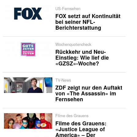
US-Fernsehen
FOX setzt auf Kontinuität
bei seiner NFL-
Berichterstattung
Wochenquotencheck
Rückkehr und Neu-
Einstieg: Wie lief die
«GZSZ»-Woche?
TV-News
ZDF zeigt nur den Auftakt
von «The Assassin» im
Fernsehen
Filme des Grauens
Filme des Grauens:
«Justice League of
America» – Der