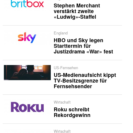
Stephen Merchant
verstärkt zweite
«Ludwig»-Staffel
England
HBO und Sky legen
Starttermin für
Justizdrama «War» fest
US-Fernsehen
US-Medienaufsicht kippt
TV-Besitzsgrenze für
Fernsehsender
Wirtschaft
Roku schreibt
Rekordgewinn
Wirtschaft