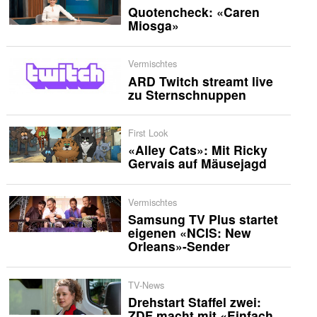
Quotencheck: «Caren
Miosga»
Vermischtes
ARD Twitch streamt live
zu Sternschnuppen
First Look
«Alley Cats»: Mit Ricky
Gervais auf Mäusejagd
Vermischtes
Samsung TV Plus startet
eigenen «NCIS: New
Orleans»-Sender
TV-News
Drehstart Staffel zwei:
ZDF macht mit «Einfach