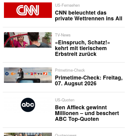
US-Fernsehen
CNN beleuchtet das
private Wettrennen ins All
TV-News
«Einspruch, Schatz!»
kehrt mit tierischem
Erbstreit zurück
Primetime-Check
Primetime-Check: Freitag,
07. Augsut 2026
US-Quoten
Ben Affleck gewinnt
Millionen – und beschert
ABC Top-Quoten
Quotennews