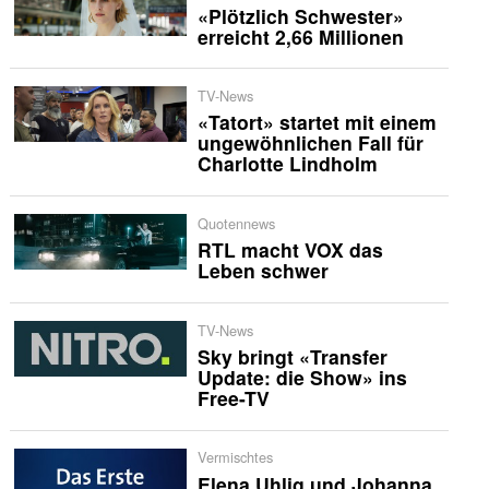
«Plötzlich Schwester»
erreicht 2,66 Millionen
TV-News
«Tatort» startet mit einem
ungewöhnlichen Fall für
Charlotte Lindholm
Quotennews
RTL macht VOX das
Leben schwer
TV-News
Sky bringt «Transfer
Update: die Show» ins
Free-TV
Vermischtes
Elena Uhlig und Johanna