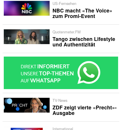
US-Fernsehen
NBC macht «The Voice»
zum Promi-Event
Quotenmeter.FM
Tango zwischen Lifestyle
und Authentizität
TV-News
ZDF zeigt vierte «Precht»-
Ausgabe
International