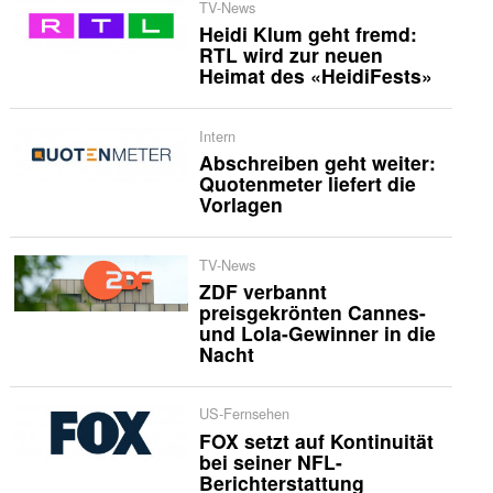
TV-News
Heidi Klum geht fremd:
RTL wird zur neuen
Heimat des «HeidiFests»
Intern
Abschreiben geht weiter:
Quotenmeter liefert die
Vorlagen
TV-News
ZDF verbannt
preisgekrönten Cannes-
und Lola-Gewinner in die
Nacht
US-Fernsehen
FOX setzt auf Kontinuität
bei seiner NFL-
Berichterstattung