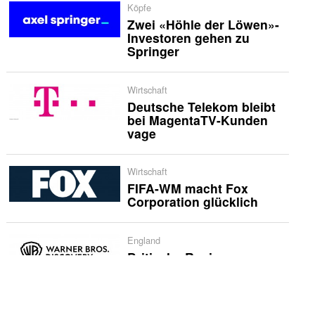
Köpfe
Zwei «Höhle der Löwen»-
Investoren gehen zu
Springer
Wirtschaft
Deutsche Telekom bleibt
bei MagentaTV-Kunden
vage
Wirtschaft
FIFA-WM macht Fox
Corporation glücklich
England
Britische Regierung
erlaubt Warner Bros.
Discovery-Übernahme