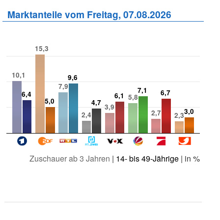
Marktanteile vom Freitag, 07.08.2026
15,3
10,1
9,6
7,9
7,1
6,7
6,4
6,1
5,8
5,0
4,7
3,9
3,0
2,7
2,4
2,3
Zuschauer ab 3 Jahren
|
14- bis 49-Jährige
| in %