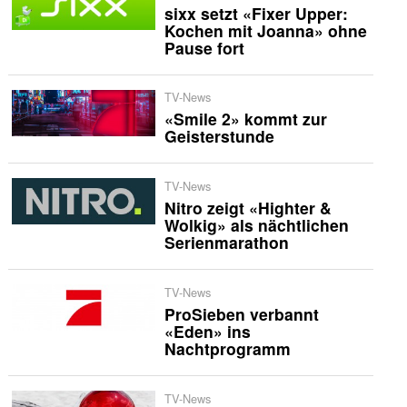
sixx setzt «Fixer Upper:
Kochen mit Joanna» ohne
Pause fort
TV-News
«Smile 2» kommt zur
Geisterstunde
TV-News
Nitro zeigt «Highter &
Wolkig» als nächtlichen
Serienmarathon
TV-News
ProSieben verbannt
«Eden» ins
Nachtprogramm
TV-News