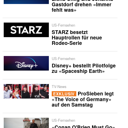
Gastdorf drehen «Immer
fehlt was»
US-Fernsehen
STARZ besetzt
Hauptrollen für neue
Rodeo-Serie
US-Fernsehen
Disney+ bestellt Pilotfolge
zu «Spaceship Earth»
TV-News
ProSieben legt
EXKLUSIV
«The Voice of Germany»
auf den Samstag
US-Fernsehen
«Conan O'Brien Must Go»