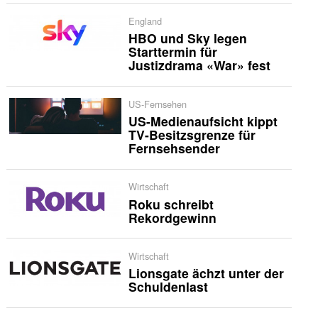
England
HBO und Sky legen
Starttermin für
Justizdrama «War» fest
US-Fernsehen
US-Medienaufsicht kippt
TV-Besitzsgrenze für
Fernsehsender
Wirtschaft
Roku schreibt
Rekordgewinn
Wirtschaft
Lionsgate ächzt unter der
Schuldenlast