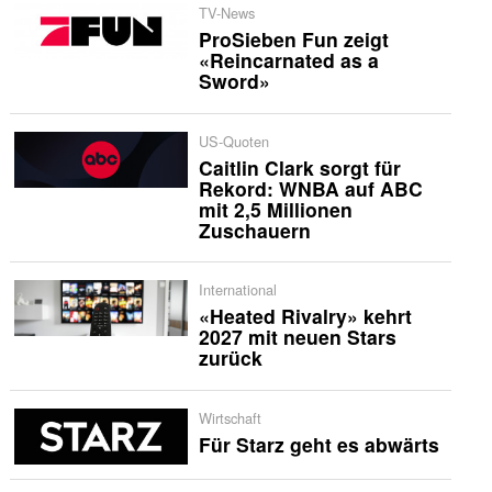
TV-News
ProSieben Fun zeigt
«Reincarnated as a
Sword»
US-Quoten
Caitlin Clark sorgt für
Rekord: WNBA auf ABC
mit 2,5 Millionen
Zuschauern
International
«Heated Rivalry» kehrt
2027 mit neuen Stars
zurück
Wirtschaft
Für Starz geht es abwärts