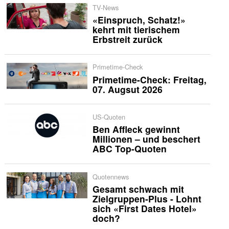
TV-News
«Einspruch, Schatz!»
kehrt mit tierischem
Erbstreit zurück
Primetime-Check
Primetime-Check: Freitag,
07. Augsut 2026
US-Quoten
Ben Affleck gewinnt
Millionen – und beschert
ABC Top-Quoten
Quotennews
Gesamt schwach mit
Zielgruppen-Plus - Lohnt
sich «First Dates Hotel»
doch?