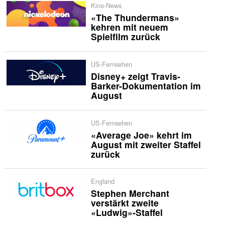
Kino-News
«The Thundermans»
kehren mit neuem
Spielfilm zurück
US-Fernsehen
Disney+ zeigt Travis-
Barker-Dokumentation im
August
US-Fernsehen
«Average Joe» kehrt im
August mit zweiter Staffel
zurück
England
Stephen Merchant
verstärkt zweite
«Ludwig»-Staffel