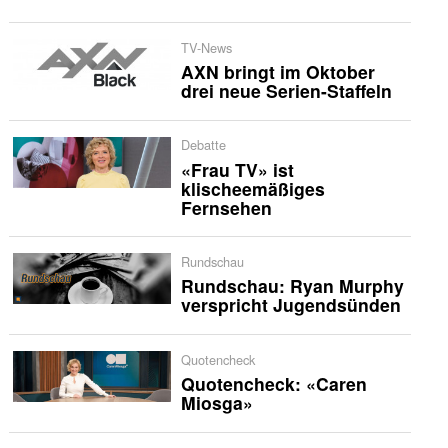
TV-News
AXN bringt im Oktober
drei neue Serien-Staffeln
Debatte
«Frau TV» ist
klischeemäßiges
Fernsehen
Rundschau
Rundschau: Ryan Murphy
verspricht Jugendsünden
Quotencheck
Quotencheck: «Caren
Miosga»