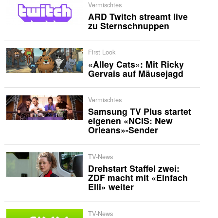
Vermischtes
ARD Twitch streamt live
zu Sternschnuppen
First Look
«Alley Cats»: Mit Ricky
Gervais auf Mäusejagd
Vermischtes
Samsung TV Plus startet
eigenen «NCIS: New
Orleans»-Sender
TV-News
Drehstart Staffel zwei:
ZDF macht mit «Einfach
Elli» weiter
TV-News