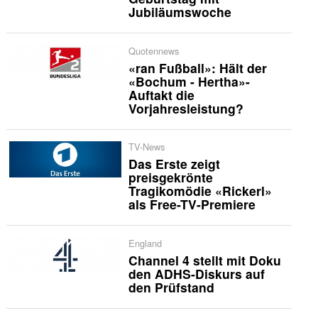
Jubiläumswoche
Quotennews
«ran Fußball»: Hält der
«Bochum - Hertha»-
Auftakt die
Vorjahresleistung?
TV-News
Das Erste zeigt
preisgekrönte
Tragikomödie «Rickerl»
als Free-TV-Premiere
England
Channel 4 stellt mit Doku
den ADHS-Diskurs auf
den Prüfstand