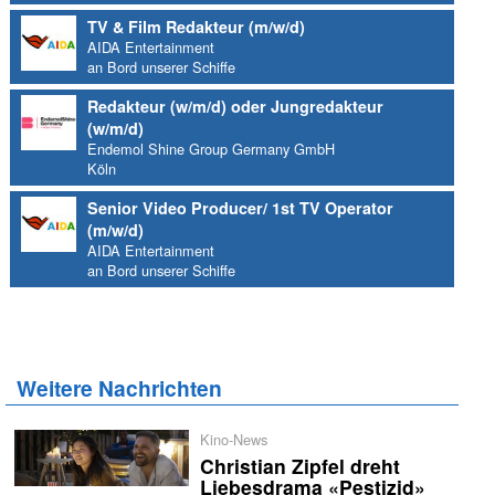
TV & Film Redakteur (m/w/d)
AIDA Entertainment
an Bord unserer Schiffe
Redakteur (w/m/d) oder Jungredakteur
(w/m/d)
Endemol Shine Group Germany GmbH
Köln
Senior Video Producer/ 1st TV Operator
(m/w/d)
AIDA Entertainment
an Bord unserer Schiffe
Weitere Nachrichten
Kino-News
Christian Zipfel dreht
Liebesdrama «Pestizid»