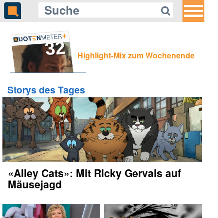
32
Highlight-Mix zum Wochenende
Storys des Tages
«Alley Cats»: Mit Ricky Gervais auf
Mäusejagd