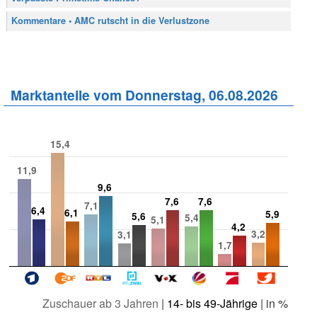
Kommentare • AMC rutscht in die Verlustzone
Marktanteile vom Donnerstag, 06.08.2026
15,4
11,9
9,6
7,6
7,6
7,1
6,4
6,1
5,9
5,6
5,4
5,1
4,2
3,2
3,1
1,7
Zuschauer ab 3 Jahren
|
14- bis 49-Jährige
| in %