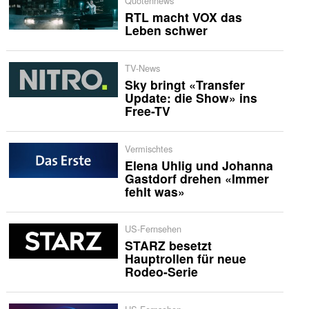
Quotennews
RTL macht VOX das
Leben schwer
TV-News
Sky bringt «Transfer
Update: die Show» ins
Free-TV
Vermischtes
Elena Uhlig und Johanna
Gastdorf drehen «Immer
fehlt was»
US-Fernsehen
STARZ besetzt
Hauptrollen für neue
Rodeo-Serie