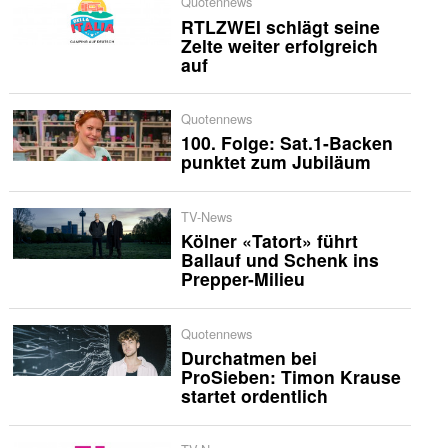
Quotennews
RTLZWEI schlägt seine
Zelte weiter erfolgreich
auf
Quotennews
100. Folge: Sat.1-Backen
punktet zum Jubiläum
TV-News
Kölner «Tatort» führt
Ballauf und Schenk ins
Prepper-Milieu
Quotennews
Durchatmen bei
ProSieben: Timon Krause
startet ordentlich