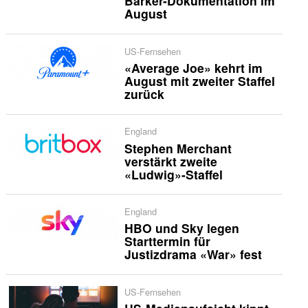
Barker-Dokumentation im
August
US-Fernsehen
«Average Joe» kehrt im
August mit zweiter Staffel
zurück
England
Stephen Merchant
verstärkt zweite
«Ludwig»-Staffel
England
HBO und Sky legen
Starttermin für
Justizdrama «War» fest
US-Fernsehen