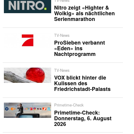
TV-News
Nitro zeigt «Highter &
Wolkig» als nächtlichen
Serienmarathon
TV-News
ProSieben verbannt
«Eden» ins
Nachtprogramm
TV-News
VOX blickt hinter die
Kulissen des
Friedrichstadt-Palasts
Primetime-Check
Primetime-Check:
Donnerstag, 6. August
2026