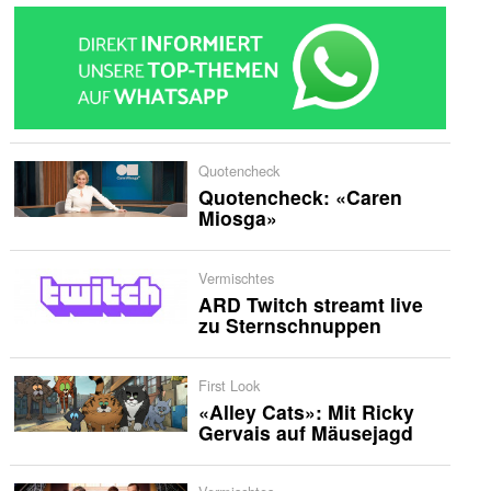
Quotencheck
Quotencheck: «Caren
Miosga»
Vermischtes
ARD Twitch streamt live
zu Sternschnuppen
First Look
«Alley Cats»: Mit Ricky
Gervais auf Mäusejagd