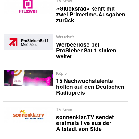
TV-News
«Glücksrad» kehrt mit
zwei Primetime-Ausgaben
zurück
Wirtschaft
Werbeerlöse bei
ProSiebenSat.1 sinken
weiter
Köpfe
15 Nachwuchstalente
hoffen auf den Deutschen
Radiopreis
TV-News
sonnenklar.TV sendet
erstmals live aus der
Altstadt von Side