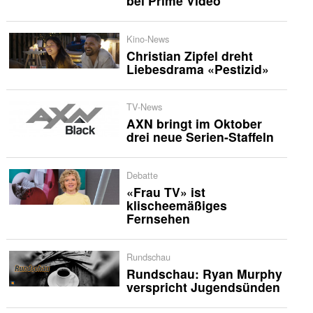
bei Prime Video
Kino-News
Christian Zipfel dreht
Liebesdrama «Pestizid»
TV-News
AXN bringt im Oktober
drei neue Serien-Staffeln
Debatte
«Frau TV» ist
klischeemäßiges
Fernsehen
Rundschau
Rundschau: Ryan Murphy
verspricht Jugendsünden