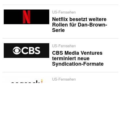
US-Fernsehen
Netflix besetzt weitere
Rollen für Dan-Brown-
Serie
US-Fernsehen
CBS Media Ventures
terminiert neue
Syndication-Formate
US-Fernsehen
«The Five Star Weekend»
erhält zweite Staffel bei
Peacock
International
Netflix bestellt zweite
Staffel von «Musafir Cafe»