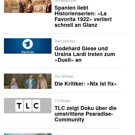
Schwerpunkt
Spanien liebt
Historienserien: «La
Favorita 1922» verliert
schnell an Glanz
Vermischtes
Godehard Giese und
Ursina Lardi treten zum
«Duell» an
Die Kritiker
Die Kritiker: «Nix ist fix»
TV-News
TLC zeigt Doku über die
umstrittene Pearadise-
Community