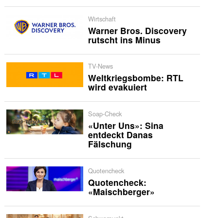
Wirtschaft
Warner Bros. Discovery
rutscht ins Minus
TV-News
Weltkriegsbombe: RTL
wird evakuiert
Soap-Check
«Unter Uns»: Sina
entdeckt Danas
Fälschung
Quotencheck
Quotencheck:
«Maischberger»