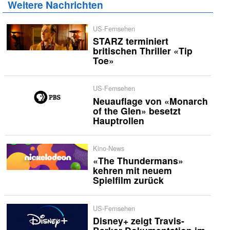
Weitere Nachrichten
US-Fernsehen
STARZ terminiert
britischen Thriller «Tip
Toe»
US-Fernsehen
Neuauflage von «Monarch
of the Glen» besetzt
Hauptrollen
Kino-News
«The Thundermans»
kehren mit neuem
Spielfilm zurück
US-Fernsehen
Disney+ zeigt Travis-