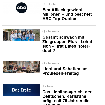
US-Quoten
Ben Affleck gewinnt
Millionen – und beschert
ABC Top-Quoten
Quotennews
Gesamt schwach mit
Zielgruppen-Plus - Lohnt
sich «First Dates Hotel»
doch?
Quotennews
Licht und Schatten am
ProSieben-Freitag
TV-News
Das Lieblingsgericht der
Deutschen: Karlsruhe
prägt seit 75 Jahren die
Republik