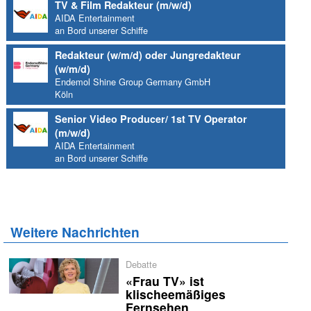
TV & Film Redakteur (m/w/d)
AIDA Entertainment
an Bord unserer Schiffe
Redakteur (w/m/d) oder Jungredakteur
(w/m/d)
Endemol Shine Group Germany GmbH
Köln
Senior Video Producer/ 1st TV Operator
(m/w/d)
AIDA Entertainment
an Bord unserer Schiffe
Weitere Nachrichten
Debatte
«Frau TV» ist
klischeemäßiges
Fernsehen