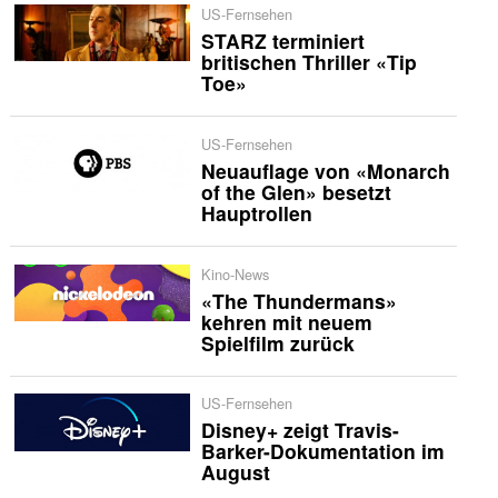
US-Fernsehen
STARZ terminiert
britischen Thriller «Tip
Toe»
US-Fernsehen
Neuauflage von «Monarch
of the Glen» besetzt
Hauptrollen
Kino-News
«The Thundermans»
kehren mit neuem
Spielfilm zurück
US-Fernsehen
Disney+ zeigt Travis-
Barker-Dokumentation im
August