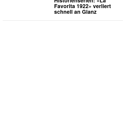
Historienserien: «La
Favorita 1922» verliert
schnell an Glanz
Vermischtes
Godehard Giese und
Ursina Lardi treten zum
«Duell» an
Die Kritiker
Die Kritiker: «Nix ist fix»
TV-News
TLC zeigt Doku über die
umstrittene Pearadise-
Community
Köpfe
«Goldene Henne»: