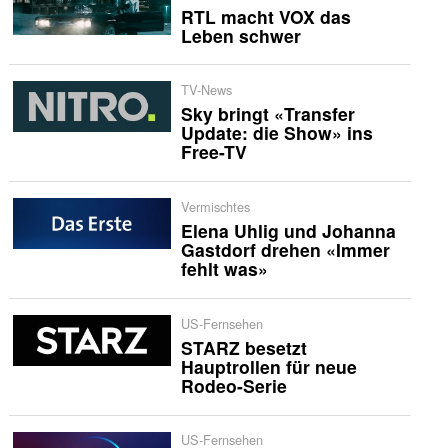
RTL macht VOX das
Leben schwer
TV-News
Sky bringt «Transfer
Update: die Show» ins
Free-TV
Vermischtes
Elena Uhlig und Johanna
Gastdorf drehen «Immer
fehlt was»
US-Fernsehen
STARZ besetzt
Hauptrollen für neue
Rodeo-Serie
US-Fernsehen