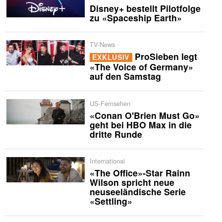
Disney+ bestellt Pilotfolge
zu «Spaceship Earth»
TV-News
ProSieben legt
EXKLUSIV
«The Voice of Germany»
auf den Samstag
US-Fernsehen
«Conan O'Brien Must Go»
geht bei HBO Max in die
dritte Runde
International
«The Office»-Star Rainn
Wilson spricht neue
neuseeländische Serie
«Settling»