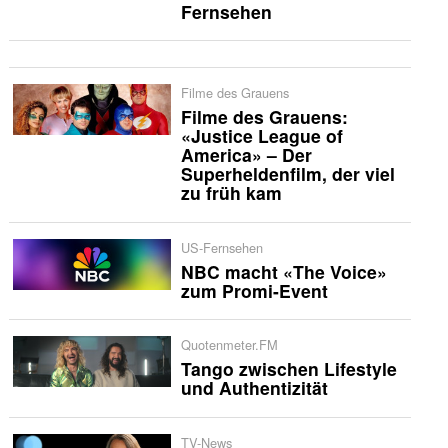
Fernsehen
Filme des Grauens
Filme des Grauens:
«Justice League of
America» – Der
Superheldenfilm, der viel
zu früh kam
US-Fernsehen
NBC macht «The Voice»
zum Promi-Event
Quotenmeter.FM
Tango zwischen Lifestyle
und Authentizität
TV-News