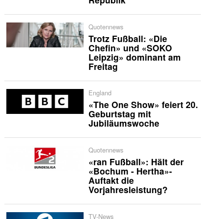
Quotennews
Trotz Fußball: «Die
Chefin» und «SOKO
Leipzig» dominant am
Freitag
England
«The One Show» feiert 20.
Geburtstag mit
Jubiläumswoche
Quotennews
«ran Fußball»: Hält der
«Bochum - Hertha»-
Auftakt die
Vorjahresleistung?
TV-News