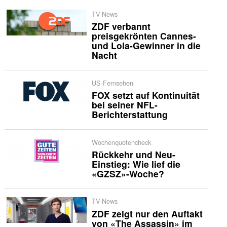
TV-News
ZDF verbannt
preisgekrönten Cannes-
und Lola-Gewinner in die
Nacht
US-Fernsehen
FOX setzt auf Kontinuität
bei seiner NFL-
Berichterstattung
Wochenquotencheck
Rückkehr und Neu-
Einstieg: Wie lief die
«GZSZ»-Woche?
TV-News
ZDF zeigt nur den Auftakt
von «The Assassin» im