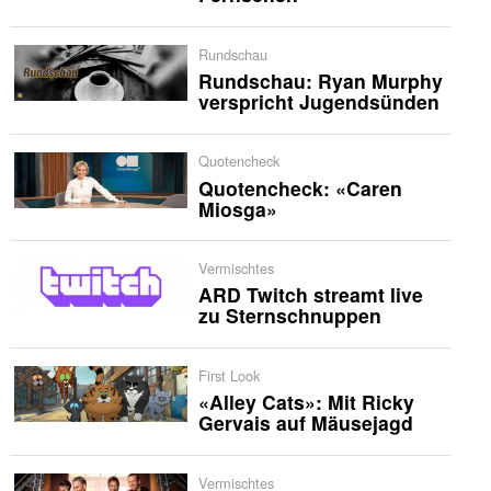
Rundschau
Rundschau: Ryan Murphy
verspricht Jugendsünden
Quotencheck
Quotencheck: «Caren
Miosga»
Vermischtes
ARD Twitch streamt live
zu Sternschnuppen
First Look
«Alley Cats»: Mit Ricky
Gervais auf Mäusejagd
Vermischtes