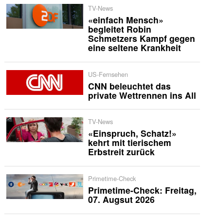
TV-News
«einfach Mensch»
begleitet Robin
Schmetzers Kampf gegen
eine seltene Krankheit
US-Fernsehen
CNN beleuchtet das
private Wettrennen ins All
TV-News
«Einspruch, Schatz!»
kehrt mit tierischem
Erbstreit zurück
Primetime-Check
Primetime-Check: Freitag,
07. Augsut 2026