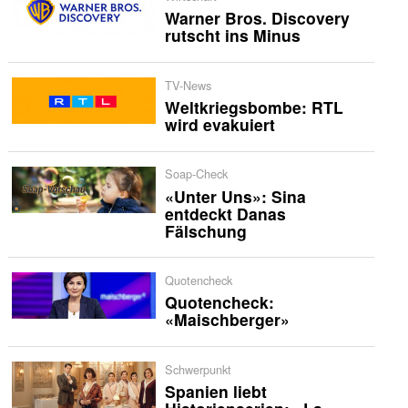
Warner Bros. Discovery
rutscht ins Minus
TV-News
Weltkriegsbombe: RTL
wird evakuiert
Soap-Check
«Unter Uns»: Sina
entdeckt Danas
Fälschung
Quotencheck
Quotencheck:
«Maischberger»
Schwerpunkt
Spanien liebt