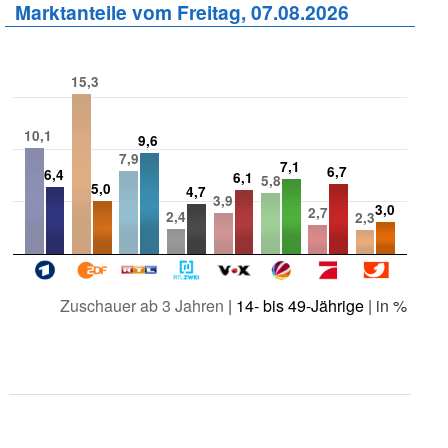
Marktanteile vom Freitag, 07.08.2026
15,3
10,1
9,6
7,9
7,1
6,7
6,4
6,1
5,8
5,0
4,7
3,9
3,0
2,7
2,4
2,3
Zuschauer ab 3 Jahren
|
14- bis 49-Jährige
| in %