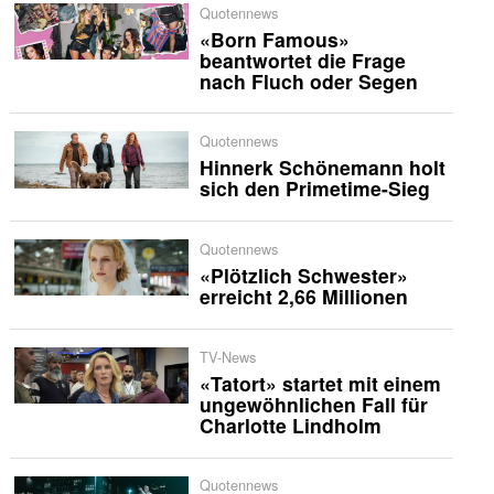
Quotennews
«Born Famous»
beantwortet die Frage
nach Fluch oder Segen
Quotennews
Hinnerk Schönemann holt
sich den Primetime-Sieg
Quotennews
«Plötzlich Schwester»
erreicht 2,66 Millionen
TV-News
«Tatort» startet mit einem
ungewöhnlichen Fall für
Charlotte Lindholm
Quotennews