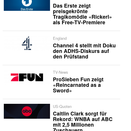
Das Erste zeigt
preisgekrönte
Tragikomödie «Rickerl»
als Free-TV-Premiere
England
Channel 4 stellt mit Doku
den ADHS-Diskurs auf
den Prüfstand
TV-News
ProSieben Fun zeigt
«Reincarnated as a
Sword»
US-Quoten
Caitlin Clark sorgt für
Rekord: WNBA auf ABC
mit 2,5 Millionen
Zuschauern