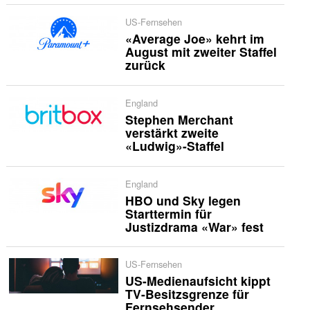
US-Fernsehen
«Average Joe» kehrt im
August mit zweiter Staffel
zurück
England
Stephen Merchant
verstärkt zweite
«Ludwig»-Staffel
England
HBO und Sky legen
Starttermin für
Justizdrama «War» fest
US-Fernsehen
US-Medienaufsicht kippt
TV-Besitzsgrenze für
Fernsehsender