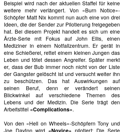
Beispiel wird nach der aktuellen Staffel für keine
weitere mehr verlängert. Von «Burn Notice»-
Schöpfer Matt Nix kommt nun auch eine von drei
Ideen, die der Sender zur Pilotierung freigegeben
hat. Bei diesem Projekt handelt es sich um eine
Ärzte-Serie mit Fokus auf John Ellis, einen
Mediziner in einem Notfallzentrum. Er gerät in
eine Schießerei, rettet einem kleinen Jungen das
Leben und tötet dessen Angreifer. Später merkt
er, dass der Bub immer noch nicht von der Liste
der Gangster gelöscht ist und versucht weiter ihn
zu beschützen. Das hat Auswirkungen auf
seinen Beruf, denn er verändert seinen
Blickwinkel auf verschiedene Themen des
Lebens und der Medizin. Die Serie trägt den
Arbeitstitel
«Complications»
.
Von den «Hell on Wheels»-Schöpfern Tony und
Joe Dayton wird
«Novice»
pilotiert: Die Serie