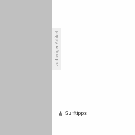
vorheriger Artikel
US-Nationalteam sorgt für
Rekordquote bei FOX
Surftipps