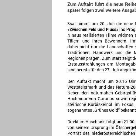
Zum Auftakt führt die neue Reih
später folgen zwei weitere Ausga
3sat nimmt am 20. Juli die neue 
«Zwischen Fels und Fluss»
ins Prog
Ninaus realisierten Filme widmen s
Tälern und ihren Bewohnern. Im 
dabei nicht nur die Landschaften 
Traditionen, Handwerk und die M
Regionen prägen. Zum Start zeigt d
Erstausstrahlungen am Montagabe
sind bereits für den 27. Juli angekün
Den Auftakt macht um 20.15 Uhr 
Weststeiermark und das Natura-2
Neben den naturnahen Gebirgsflüs
Hochmoor von Garanas sowie regio
steirische Kürbiskernöl im Fokus.
sogenanntes „Grünes Gold“ bekannt
Direkt im Anschluss folgt um 21.00 U
von seinem Ursprung im Ötschergeb
Porträt des niederösterreichischen