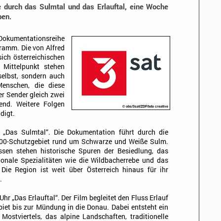
e durch das Sulmtal und das Erlauftal, eine Woche
ben.
Dokumentationsreihe
ramm. Die von Alfred
ich österreichischen
Mittelpunkt stehen
selbst, sondern auch
enschen, die diese
er Sender gleich zwei
nd. Weitere Folgen
digt.
„Das Sulmtal“. Die Dokumentation führt durch die
000-Schutzgebiet rund um Schwarze und Weiße Sulm.
sen stehen historische Spuren der Besiedlung, das
nale Spezialitäten wie die Wildbacherrebe und das
 Die Region ist weit über Österreich hinaus für ihr
.
hr „Das Erlauftal“. Der Film begleitet den Fluss Erlauf
iet bis zur Mündung in die Donau. Dabei entsteht ein
 Mostviertels, das alpine Landschaften, traditionelle