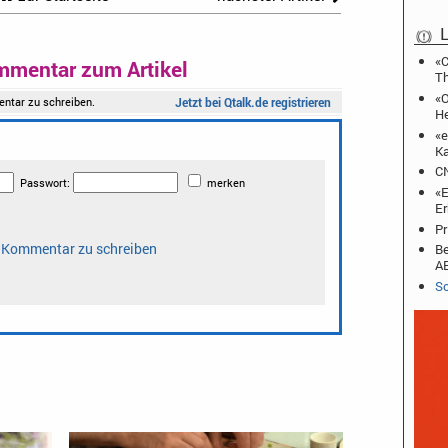
L
«C
mmentar zum Artikel
T
«O
He
«e
Ka
CN
«E
Er
Pr
Be
A
Sc