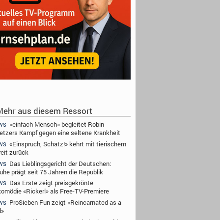
ehr aus diesem Ressort
«einfach Mensch» begleitet Robin
WS
tzers Kampf gegen eine seltene Krankheit
«Einspruch, Schatz!» kehrt mit tierischem
WS
reit zurück
Das Lieblingsgericht der Deutschen:
WS
ruhe prägt seit 75 Jahren die Republik
Das Erste zeigt preisgekrönte
WS
komödie «Rickerl» als Free-TV-Premiere
ProSieben Fun zeigt «Reincarnated as a
WS
d»