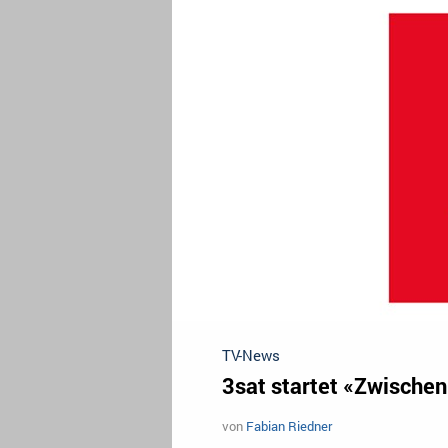
TV-News
3sat startet «Zwischen
von
Fabian Riedner