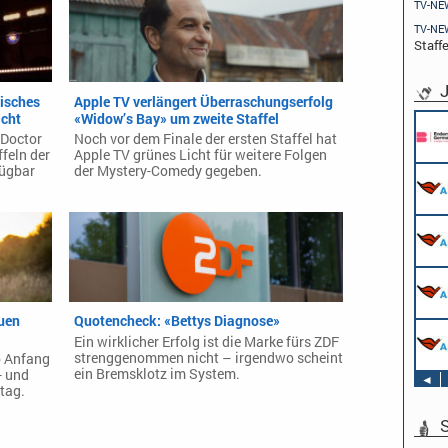
TV-NE
TV-NE
Staffe
J
isches
Apple TV verlängert Überraschungserfolg
icht
«Widow’s Bay» um zweite Staffel
«Doctor
Noch vor dem Finale der ersten Staffel hat
feln der
Apple TV grünes Licht für weitere Folgen
fügbar
der Mystery-Comedy gegeben.
euen
Quotencheck: «Bettys Diagnose»
Ein wirklicher Erfolg ist die Marke fürs ZDF
strenggenommen nicht – irgendwo scheint
b Anfang
ein Bremsklotz im System.
- und
◄
tag.
S