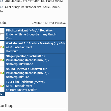
«Kill Jackie» startet 2026 bei Prime Video
WS
AXN bringt im Oktober drei neue Serien-
WS
ln
obs
» Vollzeit, Teilzeit, Praktika
Pflichtpraktikant (w/m/d) Redaktion
Endemol Shine Group Germany GmbH
Köln
Werkstudent AIDAradio - Marketing (m/w/d)
AIDA Entertainment
Hamburg
Stage Operator / Fachkraft für
Veranstaltungstechnik (m/w/d) -
Schwerpunkt Bühne
AIDA Entertainment
Sound Operator / Fachkraft für
an Bord unserer Schiffe
Veranstaltungstechnik (m/w/d) -
Schwerpunkt Ton
AIDA Entertainment
TV & Film Redakteur (m/w/d)
an Bord unserer Schiffe
AIDA Entertainment
an Bord unserer Schiffe
►
urftipp