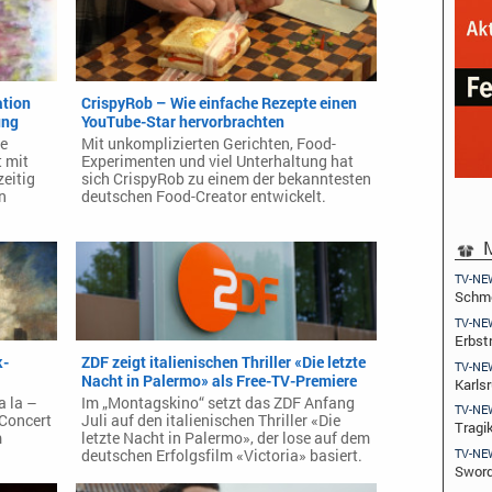
ation
CrispyRob – Wie einfache Rezepte einen
ung
YouTube-Star hervorbrachten
ne
Mit unkomplizierten Gerichten, Food-
t mit
Experimenten und viel Unterhaltung hat
zeitig
sich CrispyRob zu einem der bekanntesten
n
deutschen Food-Creator entwickelt.
M
TV-NE
Schme
TV-NE
Erbst
k-
ZDF zeigt italienischen Thriller «Die letzte
TV-NE
Nacht in Palermo» als Free-TV-Premiere
Karls
a la –
Im „Montagskino“ setzt das ZDF Anfang
TV-NE
Concert
Juli auf den italienischen Thriller «Die
Tragi
m
letzte Nacht in Palermo», der lose auf dem
TV-NE
deutschen Erfolgsfilm «Victoria» basiert.
Swor