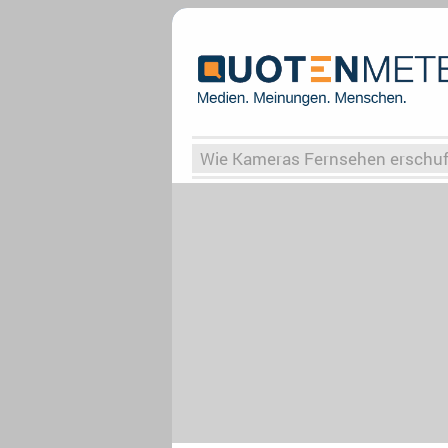
Wie Kameras Fernsehen erschu
Vergessene Serien
Von Weima
Globaler Süden
Das Ende vo
Upfronts25
AktenzeichenXY-
What the Game
Rassismus