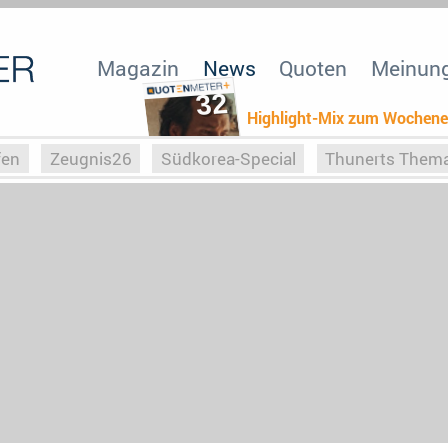
Magazin
News
Quoten
Meinun
32
Highlight-Mix zum Wochen
fen
Zeugnis26
Südkorea-Special
Thunerts Them
r zu Hitler
Die Serientheorie
Faszination Horrorfil
n
Halloweeen
Weihnachts-Special
ZeugUpfronts
Special
Buchclub
Heim-EM
Screenforce25
Po
Buchclub
YouTuber
eSport im TV
Screenforce