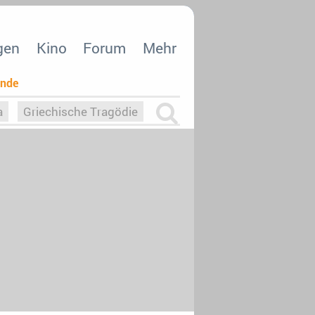
gen
Kino
Forum
Mehr
ende
a
Griechische Tragödie
m
Die Macht der KI
26
nisvergabe
dcast-Reviews
Upfronts21