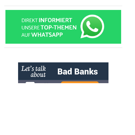
» zur Desktop-Version
Qtalk-Forum