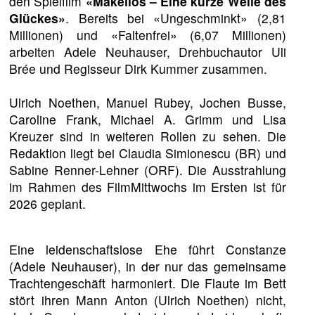
den Spielfilm
«Makellos – Eine kurze Welle des
Glückes»
. Bereits bei «Ungeschminkt» (2,81
Millionen) und «Faltenfrei» (6,07 Millionen)
arbeiten Adele Neuhauser, Drehbuchautor Uli
Brée und Regisseur Dirk Kummer zusammen.
Ulrich Noethen, Manuel Rubey, Jochen Busse,
Caroline Frank, Michael A. Grimm und Lisa
Kreuzer sind in weiteren Rollen zu sehen. Die
Redaktion liegt bei Claudia Simionescu (BR) und
Sabine Renner-Lehner (ORF). Die Ausstrahlung
im Rahmen des FilmMittwochs im Ersten ist für
2026 geplant.
Eine leidenschaftslose Ehe führt Constanze
(Adele Neuhauser), in der nur das gemeinsame
Trachtengeschäft harmoniert. Die Flaute im Bett
stört ihren Mann Anton (Ulrich Noethen) nicht,