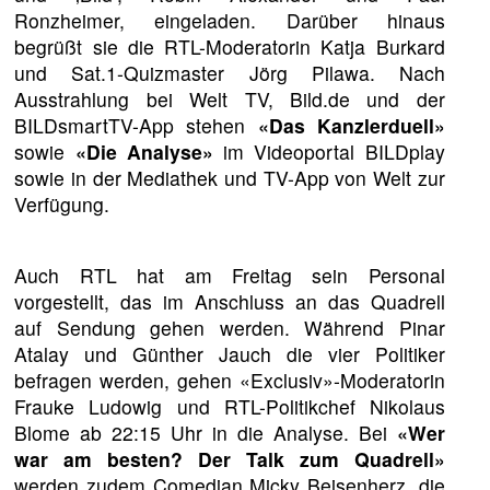
Ronzheimer, eingeladen. Darüber hinaus
begrüßt sie die RTL-Moderatorin Katja Burkard
und Sat.1-Quizmaster Jörg Pilawa. Nach
Ausstrahlung bei Welt TV, Bild.de und der
BILDsmartTV-App stehen
«Das Kanzlerduell»
sowie
«Die Analyse»
im Videoportal BILDplay
sowie in der Mediathek und TV-App von Welt zur
Verfügung.
Auch RTL hat am Freitag sein Personal
vorgestellt, das im Anschluss an das Quadrell
auf Sendung gehen werden. Während Pinar
Atalay und Günther Jauch die vier Politiker
befragen werden, gehen «Exclusiv»-Moderatorin
Frauke Ludowig und RTL-Politikchef Nikolaus
Blome ab 22:15 Uhr in die Analyse. Bei
«Wer
war am besten? Der Talk zum Quadrell»
werden zudem Comedian Micky Beisenherz, die