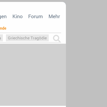
gen
Kino
Forum
Mehr
ende
a
Griechische Tragödie
m
Die Macht der KI
26
nisvergabe
dcast-Reviews
Upfronts21