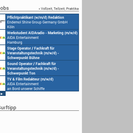
obs
» Vollzeit, Teilzeit, Praktika
Pflichtpraktikant (w/m/d) Redaktion
Endemol Shine Group Germany GmbH
Köln
Werkstudent AIDAradio - Marketing (m/w/d)
AIDA Entertainment
Hamburg
Stage Operator / Fachkraft für
Veranstaltungstechnik (m/w/d) -
Schwerpunkt Bühne
AIDA Entertainment
Sound Operator / Fachkraft für
an Bord unserer Schiffe
Veranstaltungstechnik (m/w/d) -
Schwerpunkt Ton
AIDA Entertainment
TV & Film Redakteur (m/w/d)
an Bord unserer Schiffe
AIDA Entertainment
an Bord unserer Schiffe
►
urftipp