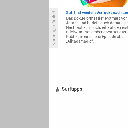
Sat.1 ist wieder «Verrückt nach Li
vorheriger Artikel
Das Doku-Format lief erstmals vor 
Jahren und bildete auch damals d
Nachlauf zu «Hochzeit auf den ers
Blick». Im November erwartet das
«Mayfair Witches» geht am 5.
Publikum eine neue Episode über
Januar weiter
„Alltagsmagie“.
Surftipps