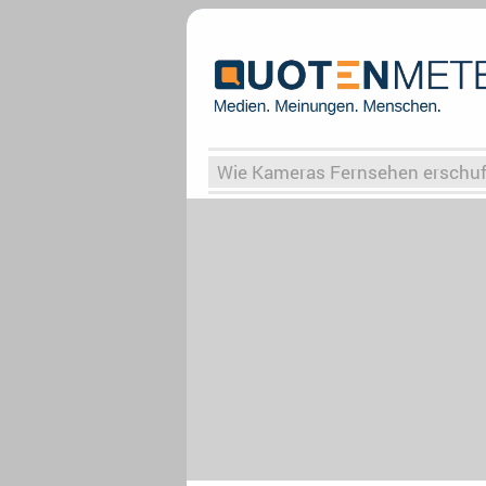
Wie Kameras Fernsehen erschu
Vergessene Serien
Von Weima
Globaler Süden
Das Ende vo
Upfronts25
AktenzeichenXY-
What the Game
Rassismus