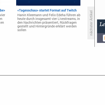
ebe»
«Tagesschau» startet Format auf Twitch
nächster Artikel
vier
Hanin Kleemann und Felix Edeha führen ab
en
heute durch insgesamt vier Livestreams, in
ten
den Nachrichten präsentiert, Rückfragen
gestellt und Hintergründe erklärt werden
«Rick and Morty» geht bis Staffel
sollen
12