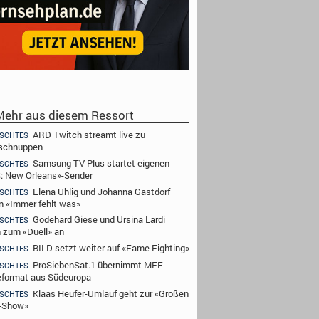
ehr aus diesem Ressort
ARD Twitch streamt live zu
SCHTES
schnuppen
Samsung TV Plus startet eigenen
SCHTES
: New Orleans»-Sender
Elena Uhlig und Johanna Gastdorf
SCHTES
n «Immer fehlt was»
Godehard Giese und Ursina Lardi
SCHTES
n zum «Duell» an
BILD setzt weiter auf «Fame Fighting»
SCHTES
ProSiebenSat.1 übernimmt MFE-
SCHTES
format aus Südeuropa
Klaas Heufer-Umlauf geht zur «Großen
SCHTES
-Show»