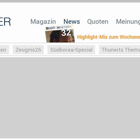
Magazin
News
Quoten
Meinun
32
Highlight-Mix zum Wochen
fen
Zeugnis26
Südkorea-Special
Thunerts Them
r zu Hitler
Die Serientheorie
Faszination Horrorfil
n
Halloweeen
Weihnachts-Special
ZeugUpfronts
Special
Buchclub
Heim-EM
Screenforce25
Po
Buchclub
YouTuber
eSport im TV
Screenforce