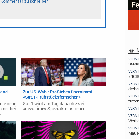
M
VERMI
Stern
VERMI
«NCIS
VERMI
drehe
land
Zur US-Wahl: ProSieben übernimmt
VERMI
«Sat.1-Frühstücksfernsehen»
trete
die neue
Sat.1 wird am Tag danach zwei
mmer bei
«newstime»-Spezials einstreuen.
VERMI
r.
VERMI
Werbe
VERMI
Maus