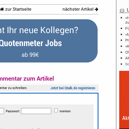
zur Startseite
nächster Artikel
L
«H
zu
Fü
«M
Pr
«K
Ch
AX
Sc
mmentar zum Artikel