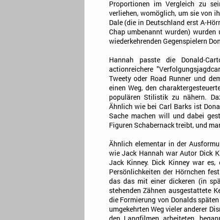
Proportionen im Vergleich zu se
verliehen, womöglich, um sie von 
Dale (die in Deutschland erst A-Hö
Chap umbenannt wurden) wurden un
wiederkehrenden Gegenspielern Don
Hannah passte die Donald-Cart
actionreichere "Verfolgungsjagdc
Tweety oder Road Runner und dem 
einen Weg, den charaktergesteuert
populären Stilistik zu nähern. D
Ähnlich wie bei Carl Barks ist Don
Sache machen will und dabei gest
Figuren Schabernack treibt, und man
Ähnlich elementar in der Ausform
wie Jack Hannah war Autor Dick Ki
Jack Kinney. Dick Kinney war es,
Persönlichkeiten der Hörnchen fest
das das mit einer dickeren (in s
stehenden Zähnen ausgestattete Ke
die Formierung von Donalds späten E
umgekehrten Weg vieler anderer Disn
den Langfilmen arbeiteten, began