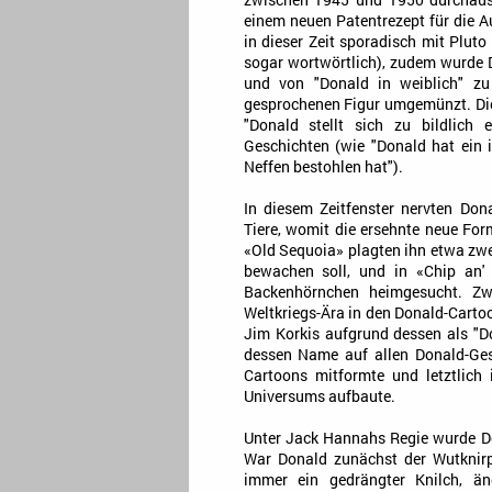
zwischen 1945 und 1950 durchaus
einem neuen Patentrezept für die A
in dieser Zeit sporadisch mit Pluto
sogar wortwörtlich), zudem wurde 
und von "Donald in weiblich" zu
gesprochenen Figur umgemünzt. Dies
"Donald stellt sich zu bildlich 
Geschichten (wie "Donald hat ein i
Neffen bestohlen hat").
In diesem Zeitfenster nervten Don
Tiere, womit die ersehnte neue Fo
«Old Sequoia» plagten ihn etwa zwei
bewachen soll, und in «Chip an
Backenhörnchen heimgesucht. Zwe
Weltkriegs-Ära in den Donald-Cartoo
Jim Korkis aufgrund dessen als "D
dessen Name auf allen Donald-Gesc
Cartoons mitformte und letztlich
Universums aufbaute.
Unter Jack Hannahs Regie wurde Do
War Donald zunächst der Wutknirp
immer ein gedrängter Knilch, än