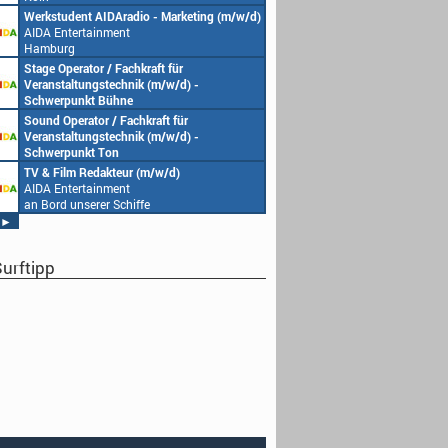
Köln
g (m/w/d)
Senior Video Producer/ 1st TV Operator
1. Au
(m/w/d)
Endem
AIDA Entertainment
Köln
an Bord unserer Schiffe
Studentische Aushilfe (w/m/d) – YouTube
Requi
Endemol Shine Group Germany GmbH
Home 
Köln
Münc
Redaktionsleitung (w/m/d)
DoP – 
Endemol Shine Group Germany GmbH
Produ
Köln
Home 
Münc
Producer (w/m/d)
Redak
Endemol Shine Group Germany GmbH
Endem
Köln
Köln
►
urftipp