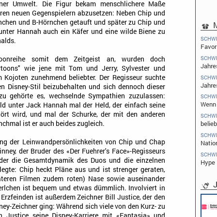
iner Umwelt. Die Figur bekam menschlichere Maße
ihren neuen Gegenspielern abzusetzen: Neben Chip und
rnchen und B-Hörnchen getauft und später zu Chip und
M
ter Hannah auch ein Käfer und eine wilde Biene zu
SCHW
alds.
Favori
SCHW
oonreihe somit dem Zeitgeist an, wurden doch
Jahre
artoons" wie jene mit Tom und Jerry, Sylvester und
Kojoten zunehmend beliebter. Der Regisseur suchte
SCHW
Jahre
en Disney-Stil beizubehalten und sich dennoch dieser
azu gehörte es, wechselnde Sympathien zuzulassen:
SCHW
Wenn 
ald unter Jack Hannah mal der Held, der einfach seine
ört wird, und mal der Schurke, der mit den anderen
SCHW
belieb
chmal ist er auch beides zugleich.
SCHW
ung der Leinwandpersönlichkeiten von Chip und Chap
Natio
nney, der Bruder des «Der Fuehrer's Face»-Regisseurs
SCHW
 der die Gesamtdynamik des Duos und die einzelnen
Hype i
legte: Chip heckt Pläne aus und ist strenger geraten,
päteren Filmen zudem roten) Nase sowie auseinander
J
rlchen ist bequem und etwas dümmlich. Involviert in
rzfeinden ist außerdem Zeichner Bill Justice, der den
Pflichtpraktikant (w/m/d) Redakti
ey-Zeichner ging: Während sich viele von den Kurz- zu
Endemol Shine Group Germany G
n Justice seine Disney-Karriere mit «Fantasia» und
Köln