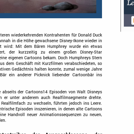
teren wiederkehrenden Kontrahenten für Donald Duck
 Hannah in die Höhe gewachsene Disney-Ikone wieder in
gt wird: Mit dem Bären Humphrey wurde ein etwas
liert, der kurzzeitig zu einem großen Disney-Star
seine eigenen Cartoons bekam. Doch Humphreys Stern
 aus dem Geschäft mit Kurzfilmen verabschiedeten, so
ktiven Gedächtnis halten konnte, zumal wenige Jahre
Bär ein anderer Picknick liebender Cartoonbär ins
 abseits der Cartoons14 Episoden von Walt Disneys
en er unter anderem auch Realfilmsegmente drehte.
Realfilmfach zu wechseln, führten jedoch ins Leere.
trische Episoden inszenieren, in denen alte Cartoons
 eine Handvoll neuer Animationssequenzen zu neuen,
den.