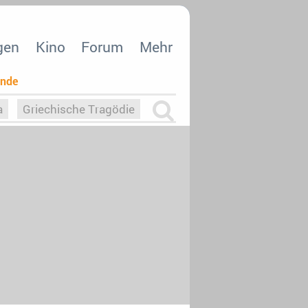
gen
Kino
Forum
Mehr
ende
a
Griechische Tragödie
m
Die Macht der KI
26
nisvergabe
dcast-Reviews
Upfronts21