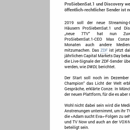
ProSiebenSat.1 und Discovery we
öffentlich-rechtlicher Sender ist 
2019 soll der neue Streaming
Häusern ProSiebenSat.1 und Disc
„neue 7TV“ hat nun Zuw
ProSiebenSat.1-CEO Max Conz
Monaten auch andere Medienh
mitzumachen. Das
ZDF
ist jetzt d
jährlichen Capital Markets Day bek
die Live-Signale der ZDF-Sender üb
werden, wie
DWDL
berichtet.
Der Start soll noch im Dezember 
Champion“ das Licht der Welt erb
Gespräche, erklärte Conze. In Münc
der neuen Plattform, für die es aber
Wohl nicht dabei sein wird die Me
Anstrenungen unternimmt, um ihr TV
die «Adam sucht Eva»-Folgen zu seh
und TV Now und auch an der VOX-N
beteiligt sein.