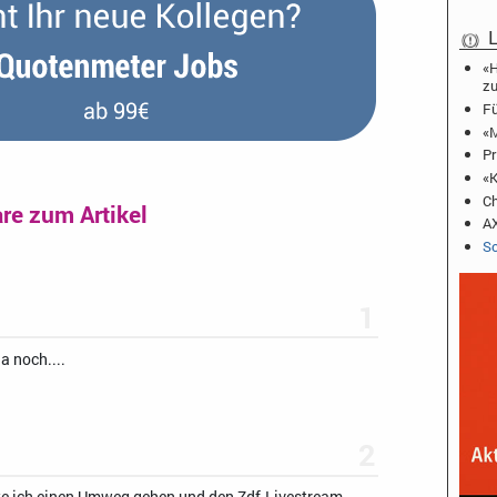
L
«H
zu
Fü
«M
Pr
«K
Ch
e zum Artikel
AX
Sc
1
ja noch....
2
e ich einen Umweg gehen und den Zdf-Livestream