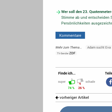
Wer soll den 23. Quotenmeter
Stimme ab und entscheiden S
Persönlichkeiten ausgezeich
Kommentare
Mehr zum Thema...
Adam sucht Eva
ZDF
TV-Sender
Finde ich...
Teile
super
schade
74 %
26 %
vorheriger Artikel