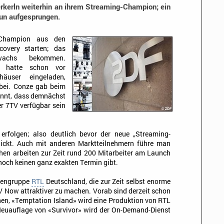
rkerln weiterhin an ihrem Streaming-Champion; ein
nun aufgesprungen.
-Champion aus den
overy starten; das
achs bekommen.
e hatte schon vor
äuser eingeladen,
abei. Conze gab beim
annt, dass demnächst
er 7TV verfügbar sein
erfolgen; also deutlich bevor der neue „Streaming-
lickt. Auch mit anderen Marktteilnehmern führe man
hen arbeiten zur Zeit rund 200 Mitarbeiter am Launch
 noch keinen ganz exakten Termin gibt.
diengruppe
RTL
Deutschland, die zur Zeit selbst enorme
 Now attraktiver zu machen. Vorab sind derzeit schon
en, «Temptation Island» wird eine Produktion von RTL
euauflage von «Survivor» wird der On-Demand-Dienst