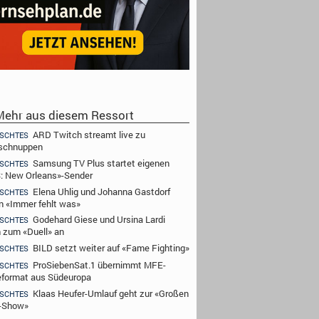
ehr aus diesem Ressort
ARD Twitch streamt live zu
SCHTES
schnuppen
Samsung TV Plus startet eigenen
SCHTES
: New Orleans»-Sender
Elena Uhlig und Johanna Gastdorf
SCHTES
n «Immer fehlt was»
Godehard Giese und Ursina Lardi
SCHTES
n zum «Duell» an
BILD setzt weiter auf «Fame Fighting»
SCHTES
ProSiebenSat.1 übernimmt MFE-
SCHTES
format aus Südeuropa
Klaas Heufer-Umlauf geht zur «Großen
SCHTES
-Show»