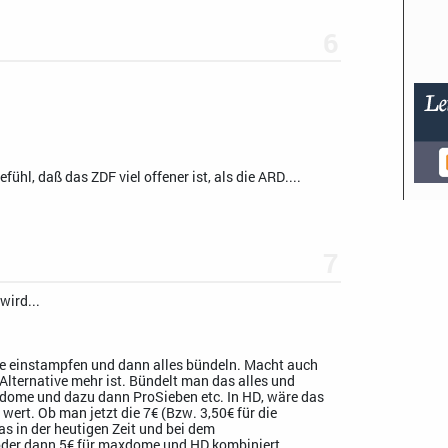
6
ühl, daß das ZDF viel offener ist, als die ARD....
7
wird...
 einstampfen und dann alles bündeln. Macht auch
lternative mehr ist. Bündelt man das alles und
axdome und dazu dann ProSieben etc. In HD, wäre das
 wert. Ob man jetzt die 7€ (Bzw. 3,50€ für die
s in der heutigen Zeit und bei dem
der dann 5€ für maxdome und HD kombiniert.