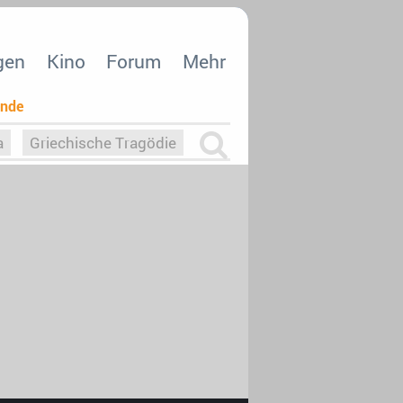
gen
Kino
Forum
Mehr
ende
a
Griechische Tragödie
m
Die Macht der KI
26
nisvergabe
dcast-Reviews
Upfronts21