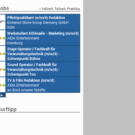
obs
» Vollzeit, Teilzeit, Praktika
Redakteur (w/m/d) oder Jungredakteur
Produktionsassistenz 
(w/m/d)
Endemol Shine Group
Endemol Shine Group Germany GmbH
Köln
Köln
Senior Video Producer/ 1st TV Operator
1. Aufnahmeleitung (m
(m/w/d)
Endemol Shine Group
AIDA Entertainment
Köln
an Bord unserer Schiffe
Studentische Aushilfe (w/m/d) – YouTube
Requisiteur (m/w/d)
Endemol Shine Group Germany GmbH
Home Shopping Euro
Köln
München
Redaktionsleitung (w/m/d)
DoP – Director of Pho
Endemol Shine Group Germany GmbH
Production (m/w/d)
Köln
Home Shopping Euro
München
Producer (w/m/d)
Redaktionsassistenz (
Endemol Shine Group Germany GmbH
Endemol Shine Group
Köln
Köln
►
urftipp