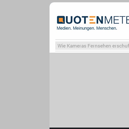
Wie Kameras Fernsehen erschu
Vergessene Serien
Von Weima
Globaler Süden
Das Ende vo
Upfronts25
AktenzeichenXY-
What the Game
Rassismus