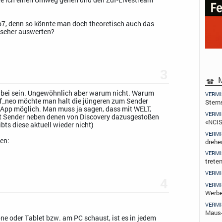
o7, denn so könnte man doch theoretisch auch das
zseher auswerten?
3
M
abei sein. Ungewöhnlich aber warum nicht. Warum
VERMI
df_neo möchte man halt die jüngeren zum Sender
Stern
TV App möglich. Man muss ja sagen, dass mit WELT,
VERMI
st Sender neben denen von Discovery dazusgestoßen
«NCIS
bts diese aktuell wieder nicht)
VERMI
een:
drehe
VERMI
trete
VERMI
4
VERMI
Werbe
VERMI
Maus
e oder Tablet bzw. am PC schaust, ist es in jedem