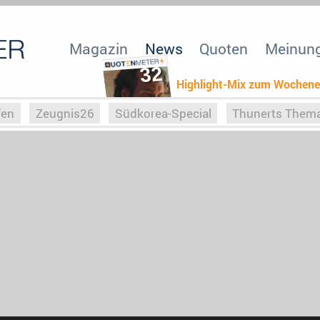
Magazin
News
Quoten
Meinun
32
Highlight-Mix zum Wochen
fen
Zeugnis26
Südkorea-Special
Thunerts Them
r zu Hitler
Die Serientheorie
Faszination Horrorfil
n
Halloweeen
Weihnachts-Special
ZeugUpfronts
Special
Buchclub
Heim-EM
Screenforce25
Po
Buchclub
YouTuber
eSport im TV
Screenforce