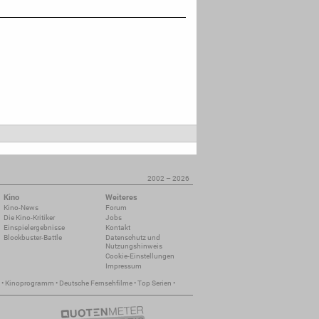
2002 – 2026
Kino
Weiteres
Kino-News
Forum
Die Kino-Kritiker
Jobs
Einspielergebnisse
Kontakt
Blockbuster-Battle
Datenschutz und
Nutzungshinweis
Cookie-Einstellungen
Impressum
•
Kinoprogramm
•
Deutsche Fernsehfilme
•
Top Serien
•