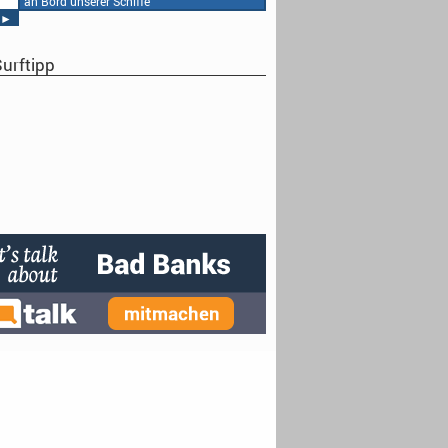
an Bord unserer Schiffe
►
urftipp