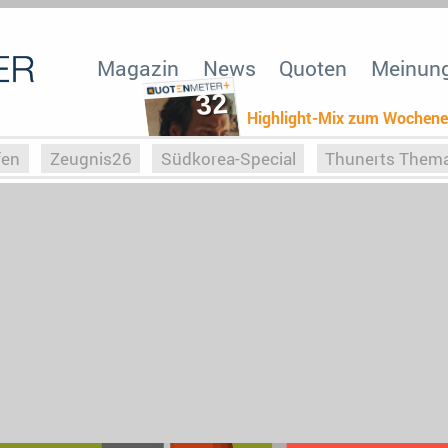
Magazin
News
Quoten
Meinun
32
Highlight-Mix zum Wochen
fen
Zeugnis26
Südkorea-Special
Thunerts Them
r zu Hitler
Die Serientheorie
Faszination Horrorfil
n
Halloweeen
Weihnachts-Special
ZeugUpfronts
Special
Buchclub
Heim-EM
Screenforce25
Po
Buchclub
YouTuber
eSport im TV
Screenforce