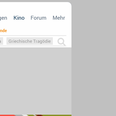
gen
Kino
Forum
Mehr
ende
a
Griechische Tragödie
m
Die Macht der KI
26
nisvergabe
dcast-Reviews
Upfronts21