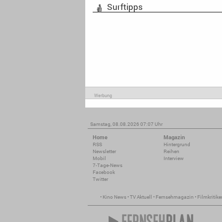
Surftipps
Werbung
Samstag, 08.08.2026 07:07 Uhr
Home
Magazin
RSS
Hintergrund
Newsletter
Reihen
Mobil
Interview
7-Tage-News
Facebook
Twitter
•
Kino News
•
TV Aktuell
•
Fernsehmagazin
•
Filmkritike