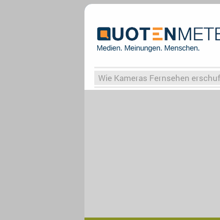
Wie Kameras Fernsehen erschu
Vergessene Serien
Von Weima
Globaler Süden
Das Ende vo
Upfronts25
AktenzeichenXY-
What the Game
Rassismus