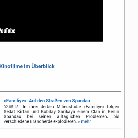
 Kinofilme im Überblick
«Familiye»: Auf den Straßen von Spandau
In ihrer derben Milieustudie «Familiye» folgen
02.05.18
Sedat Kirtan und Kubilay Sarikaya einem Clan in Berlin
Spandau bei seinen alltäglichen Problemen, bis
verschiedene Brandherde explodieren.
» mehr