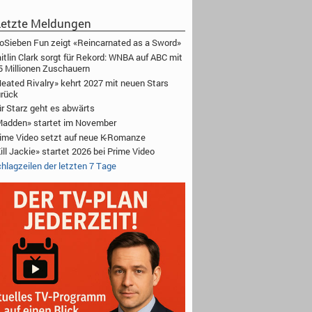
etzte Meldungen
oSieben Fun zeigt «Reincarnated as a Sword»
itlin Clark sorgt für Rekord: WNBA auf ABC mit
5 Millionen Zuschauern
eated Rivalry» kehrt 2027 mit neuen Stars
rück
r Starz geht es abwärts
adden» startet im November
ime Video setzt auf neue K-Romanze
ill Jackie» startet 2026 bei Prime Video
hlagzeilen der letzten 7 Tage