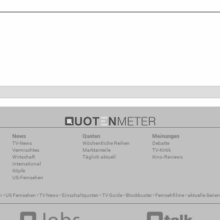
News
Quoten
Meinungen
TV-News
Wöchentliche Reihen
Debatte
Vermischtes
Marktanteile
TV-Kritik
Wirtschaft
Täglich aktuell
Kino-Reviews
International
Köpfe
US-Fernsehen
n
•
US Fernsehen
•
TV News
•
Einschaltquoten
•
TV Guide
•
Blockbuster
•
Fernsehfilme
•
aktuelle Serien