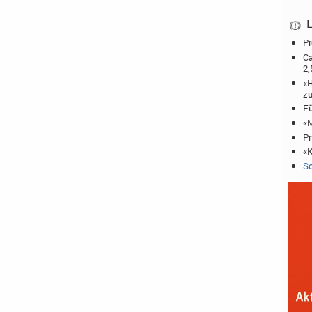
L
Pr
Ca
2,
«H
zu
Fü
«M
Pr
«K
Sc