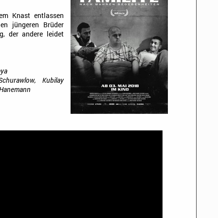
em Knast entlassen
en jüngeren Brüder
g, der andere leidet
aya
churawlow, Kubilay
l Hanemann