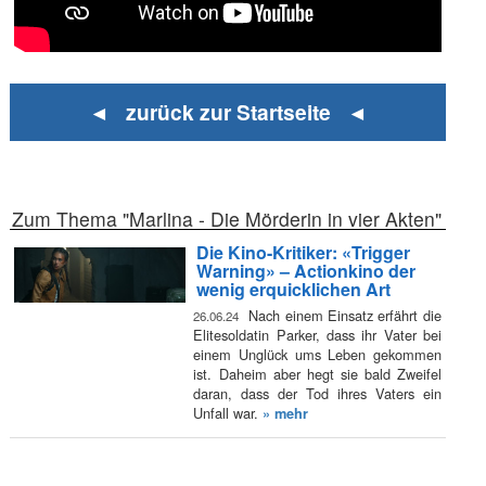
◄ zurück zur Startseite ◄
Zum Thema "Marlina - Die Mörderin in vier Akten"
Die Kino-Kritiker: «Trigger
Warning» – Actionkino der
wenig erquicklichen Art
Nach einem Einsatz erfährt die
26.06.24
Elitesoldatin Parker, dass ihr Vater bei
einem Unglück ums Leben gekommen
ist. Daheim aber hegt sie bald Zweifel
daran, dass der Tod ihres Vaters ein
Unfall war.
» mehr