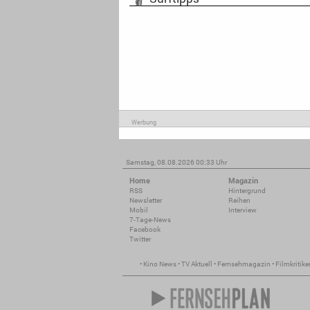
Werbung
Samstag, 08.08.2026 00:33 Uhr
Home
Magazin
RSS
Hintergrund
Newsletter
Reihen
Mobil
Interview
7-Tage-News
Facebook
Twitter
•
Kino News
•
TV Aktuell
•
Fernsehmagazin
•
Filmkritike