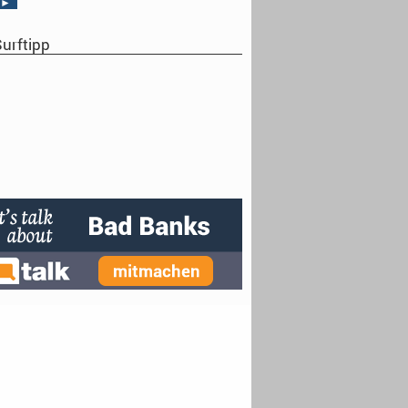
►
urftipp