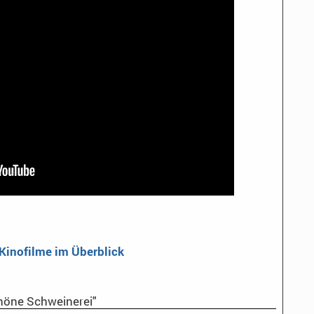
 Kinofilme im Überblick
höne Schweinerei"