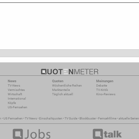
News
Quoten
Meinungen
TV-News
Wöchentliche Reihen
Debatte
Vermischtes
Marktanteile
TV-Kritik
Wirtschaft
Täglich aktuell
Kino-Reviews
International
Köpfe
US-Fernsehen
n
•
US Fernsehen
•
TV News
•
Einschaltquoten
•
TV Guide
•
Blockbuster
•
Fernsehfilme
•
aktuelle Serien