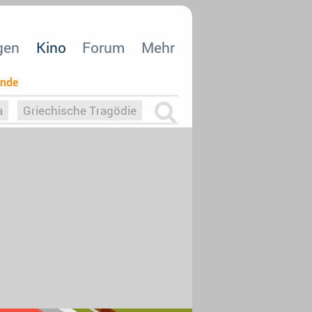
gen
Kino
Forum
Mehr
ende
a
Griechische Tragödie
m
Die Macht der KI
26
nisvergabe
dcast-Reviews
Upfronts21