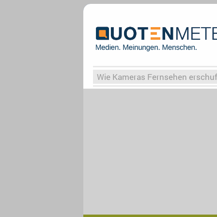
Wie Kameras Fernsehen erschu
Vergessene Serien
Von Weima
Globaler Süden
Das Ende vo
Upfronts25
AktenzeichenXY-
What the Game
Rassismus