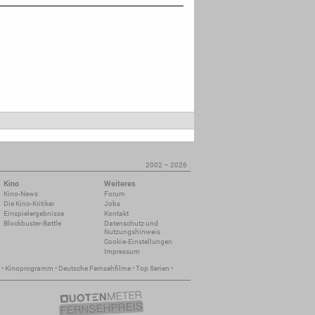
2002 – 2026
Kino
Weiteres
Kino-News
Forum
Die Kino-Kritiker
Jobs
Einspielergebnisse
Kontakt
Blockbuster-Battle
Datenschutz und
Nutzungshinweis
Cookie-Einstellungen
Impressum
•
Kinoprogramm
•
Deutsche Fernsehfilme
•
Top Serien
•