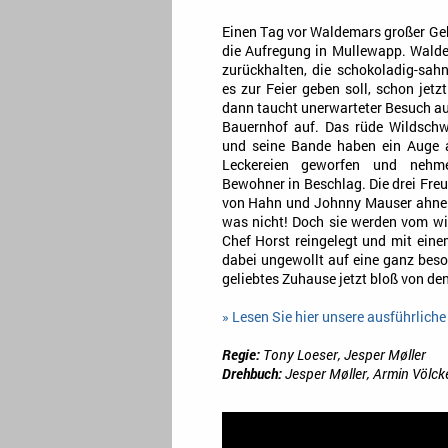
Einen Tag vor Waldemars großer Geb
die Aufregung in Mullewapp. Wald
zurückhalten, die schokoladig-sahn
es zur Feier geben soll, schon jet
dann taucht unerwarteter Besuch a
Bauernhof auf. Das rüde Wildschw
und seine Bande haben ein Auge a
Leckereien geworfen und nehm
Bewohner in Beschlag. Die drei Fre
von Hahn und Johnny Mauser ahnen
was nicht! Doch sie werden vom w
Chef Horst reingelegt und mit einem
dabei ungewollt auf eine ganz beso
geliebtes Zuhause jetzt bloß von de
» Lesen Sie hier unsere ausführliche
Regie:
Tony Loeser, Jesper Møller
Drehbuch:
Jesper Møller, Armin Völck