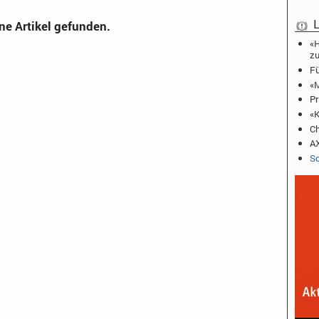
L
ne Artikel gefunden.
«H
zu
Fü
«M
Pr
«K
Ch
AX
Sc