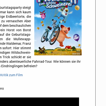
urtstagsparty steigt
emar kann sich kaum
ige Erdbeertorte, die
zt zu vernaschen Aber
uf dem beschaulichen
ein Horst von Borst
uf die Geburtstags-
en die Mullewapp-
unde Waldemar, Franz
 sofort: Hier stimmt
indigen Wildschwein-
 Trick schickt er sie
nders abenteuerliche Fahrrad-Tour. Wie können sie ihr
n Eindringlingen befreien?
 Kritik zum Film
ers