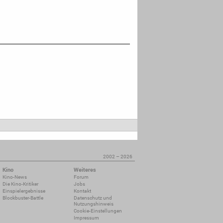
2002 – 2026
Kino
Weiteres
Kino-News
Forum
Die Kino-Kritiker
Jobs
Einspielergebnisse
Kontakt
Blockbuster-Battle
Datenschutz und
Nutzungshinweis
Cookie-Einstellungen
Impressum