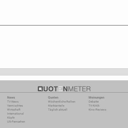
News
Quoten
Meinungen
TV-News
Wöchentliche Reihen
Debatte
Vermischtes
Marktanteile
TV-Kritik
Wirtschaft
Täglich aktuell
Kino-Reviews
International
Köpfe
US-Fernsehen