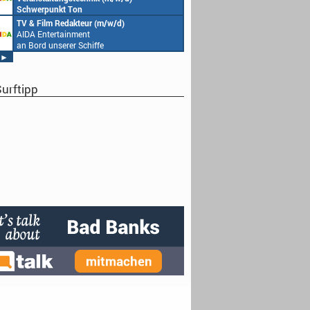
Schwerpunkt Ton
AIDA Entertainment
TV & Film Redakteur (m/w/d)
an Bord unserer Schiffe
AIDA Entertainment
an Bord unserer Schiffe
►
urftipp