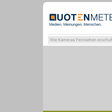
Wie Kameras Fernsehen erschu
Vergessene Serien
Von Weima
Globaler Süden
Das Ende vo
Upfronts25
AktenzeichenXY-
What the Game
Rassismus