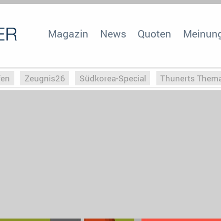
Magazin
News
Quoten
Meinun
fen
Zeugnis26
Südkorea-Special
Thunerts Them
r zu Hitler
Die Serientheorie
Faszination Horrorfil
n
Halloweeen
Weihnachts-Special
ZeugUpfronts
Special
Buchclub
Heim-EM
Screenforce25
Po
Buchclub
YouTuber
eSport im TV
Screenforce