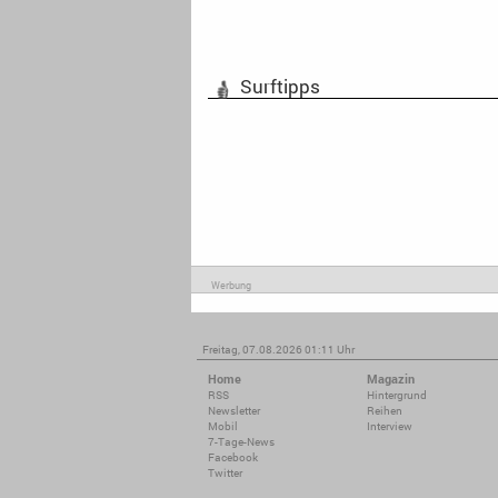
Surftipps
Werbung
Freitag, 07.08.2026 01:11 Uhr
Home
Magazin
RSS
Hintergrund
Newsletter
Reihen
Mobil
Interview
7-Tage-News
Facebook
Twitter