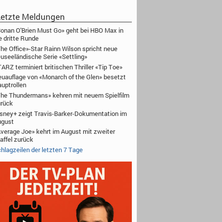
etzte Meldungen
onan O'Brien Must Go» geht bei HBO Max in
e dritte Runde
he Office»-Star Rainn Wilson spricht neue
useeländische Serie «Settling»
ARZ terminiert britischen Thriller «Tip Toe»
uauflage von «Monarch of the Glen» besetzt
uptrollen
he Thundermans» kehren mit neuem Spielfilm
rück
sney+ zeigt Travis-Barker-Dokumentation im
ugust
verage Joe» kehrt im August mit zweiter
affel zurück
hlagzeilen der letzten 7 Tage