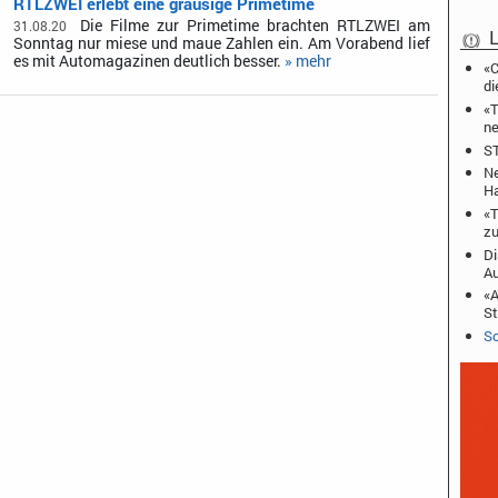
RTLZWEI erlebt eine grausige Primetime
Die Filme zur Primetime brachten RTLZWEI am
31.08.20
L
Sonntag nur miese und maue Zahlen ein. Am Vorabend lief
es mit Automagazinen deutlich besser.
» mehr
«C
di
«T
ne
ST
Ne
Ha
«T
zu
Di
A
«A
St
Sc