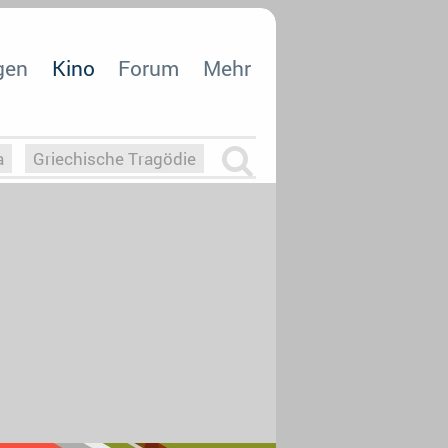
gen
Kino
Forum
Mehr
a
Griechische Tragödie
m
Die Macht der KI
26
nisvergabe
dcast-Reviews
Upfronts21