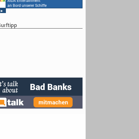
AIDA Entertainment
an Bord unserer Schiffe
►
urftipp