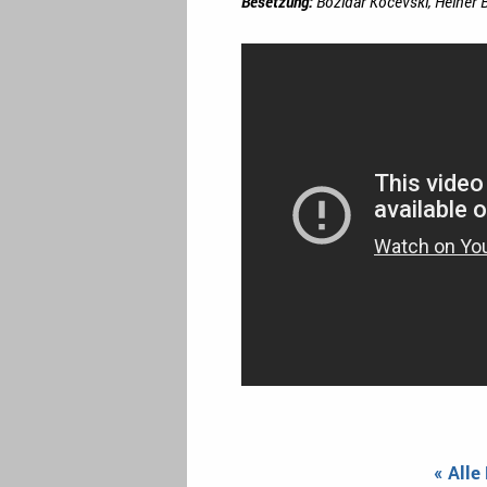
Besetzung:
Bozidar Kocevski, Heiner 
« Alle