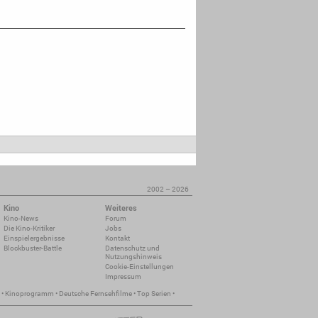
2002 – 2026
Kino
Weiteres
Kino-News
Forum
Die Kino-Kritiker
Jobs
Einspielergebnisse
Kontakt
Blockbuster-Battle
Datenschutz und
Nutzungshinweis
Cookie-Einstellungen
Impressum
•
Kinoprogramm
•
Deutsche Fernsehfilme
•
Top Serien
•