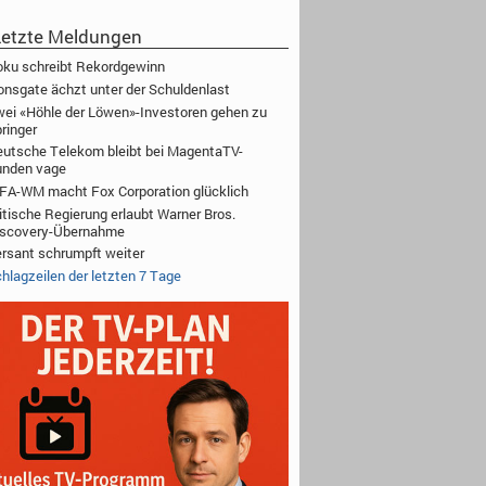
etzte Meldungen
ku schreibt Rekordgewinn
onsgate ächzt unter der Schuldenlast
ei «Höhle der Löwen»-Investoren gehen zu
ringer
utsche Telekom bleibt bei MagentaTV-
unden vage
FA-WM macht Fox Corporation glücklich
itische Regierung erlaubt Warner Bros.
iscovery-Übernahme
rsant schrumpft weiter
hlagzeilen der letzten 7 Tage