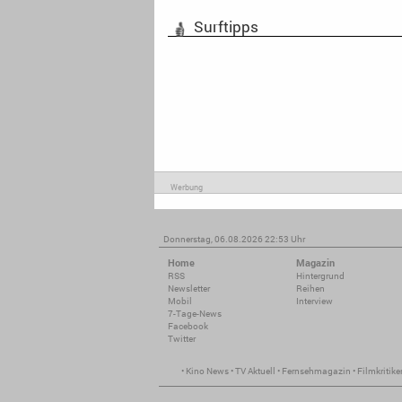
Surftipps
Werbung
Donnerstag, 06.08.2026 22:53 Uhr
Home
Magazin
RSS
Hintergrund
Newsletter
Reihen
Mobil
Interview
7-Tage-News
Facebook
Twitter
•
Kino News
•
TV Aktuell
•
Fernsehmagazin
•
Filmkritike