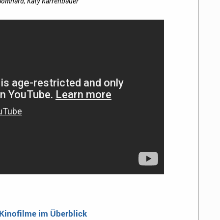
Bomhard, Katy Karrenbauer
 Kinofilme im Überblick