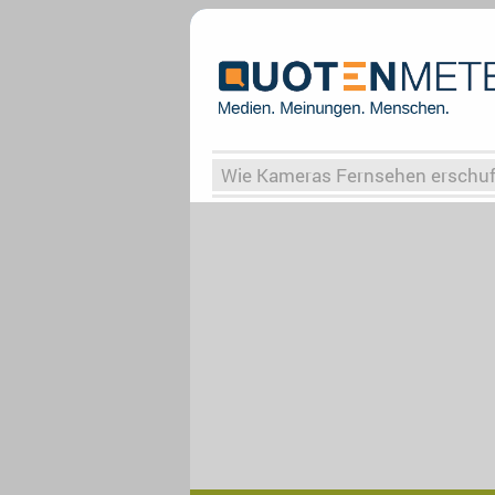
Wie Kameras Fernsehen erschu
Vergessene Serien
Von Weima
Globaler Süden
Das Ende vo
Upfronts25
AktenzeichenXY-
What the Game
Rassismus