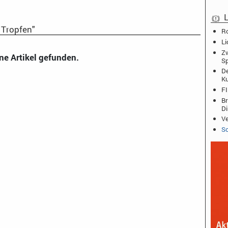
L
 Tropfen"
Ro
Li
Zw
ne Artikel gefunden.
Sp
De
K
FI
Br
D
Ve
Sc