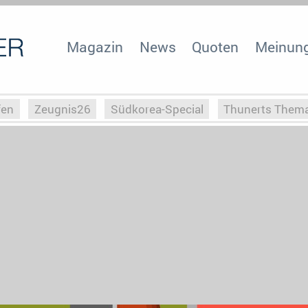
Magazin
News
Quoten
Meinun
fen
Zeugnis26
Südkorea-Special
Thunerts Them
r zu Hitler
Die Serientheorie
Faszination Horrorfil
n
Halloweeen
Weihnachts-Special
ZeugUpfronts
Special
Buchclub
Heim-EM
Screenforce25
Po
Buchclub
YouTuber
eSport im TV
Screenforce