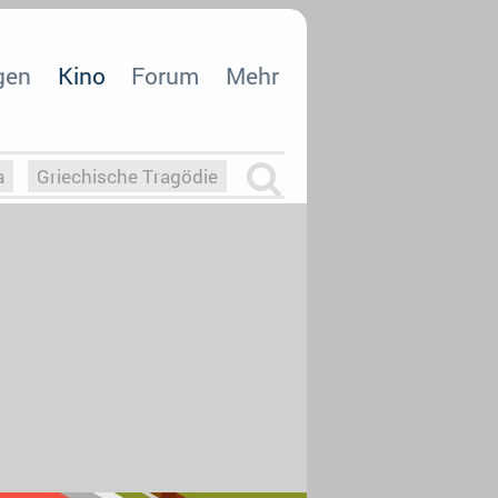
gen
Kino
Forum
Mehr
a
Griechische Tragödie
m
Die Macht der KI
26
nisvergabe
dcast-Reviews
Upfronts21