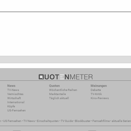
News
Quoten
Meinungen
TV-News
Wöchentliche Reihen
Debatte
Vermischtes
Marktanteile
TV-Kritik
Wirtschaft
Täglich aktuell
Kino-Reviews
International
Köpfe
US-Fernsehen
n
•
US Fernsehen
•
TV News
•
Einschaltquoten
•
TV Guide
•
Blockbuster
•
Fernsehfilme
•
aktuelle Serien