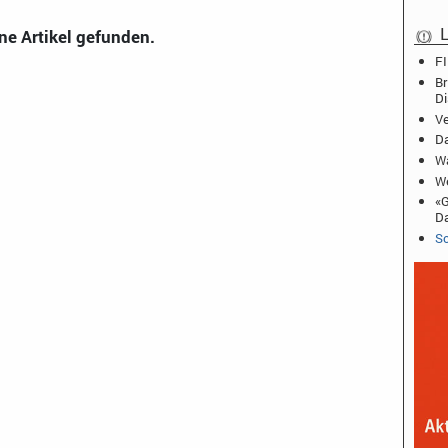
L
ne Artikel gefunden.
FI
Br
D
Ve
Da
Wa
We
«G
D
Sc