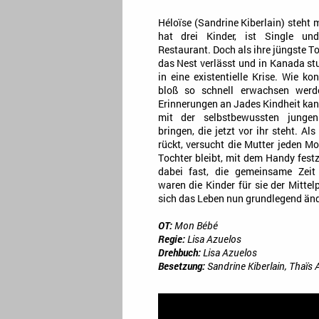
Héloïse (Sandrine Kiberlain) steht 
hat drei Kinder, ist Single und
Restaurant. Doch als ihre jüngste To
das Nest verlässt und in Kanada stud
in eine existentielle Krise. Wie ko
bloß so schnell erwachsen werde
Erinnerungen an Jades Kindheit kan
mit der selbstbewussten junge
bringen, die jetzt vor ihr steht. Al
rückt, versucht die Mutter jeden Mo
Tochter bleibt, mit dem Handy fest
dabei fast, die gemeinsame Zeit
waren die Kinder für sie der Mitt
sich das Leben nun grundlegend änd
OT:
Mon Bébé
Regie:
Lisa Azuelos
Drehbuch:
Lisa Azuelos
Besetzung:
Sandrine Kiberlain, Thaïs 