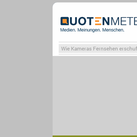
Wie Kameras Fernsehen erschu
Vergessene Serien
Von Weima
Globaler Süden
Das Ende vo
Upfronts25
AktenzeichenXY-
What the Game
Rassismus