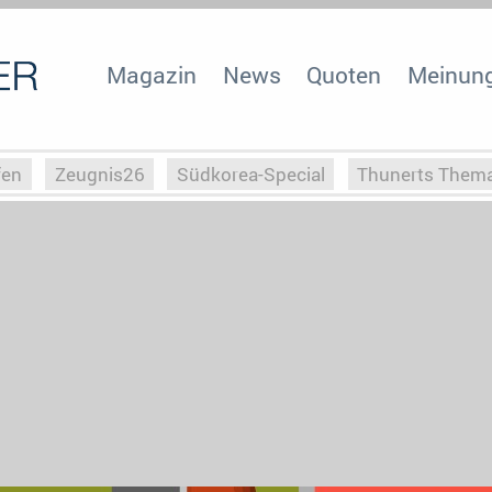
Magazin
News
Quoten
Meinun
fen
Zeugnis26
Südkorea-Special
Thunerts Them
r zu Hitler
Die Serientheorie
Faszination Horrorfil
n
Halloweeen
Weihnachts-Special
ZeugUpfronts
Special
Buchclub
Heim-EM
Screenforce25
Po
Buchclub
YouTuber
eSport im TV
Screenforce