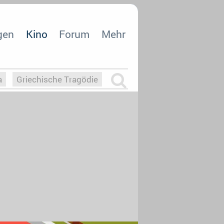
gen
Kino
Forum
Mehr
a
Griechische Tragödie
m
Die Macht der KI
26
nisvergabe
dcast-Reviews
Upfronts21