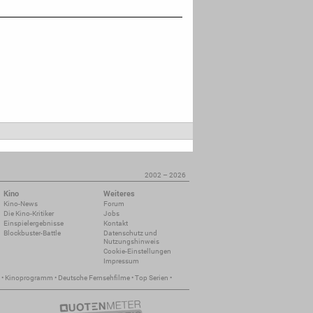
2002 – 2026
Kino
Weiteres
Kino-News
Forum
Die Kino-Kritiker
Jobs
Einspielergebnisse
Kontakt
Blockbuster-Battle
Datenschutz und
Nutzungshinweis
Cookie-Einstellungen
Impressum
•
Kinoprogramm
•
Deutsche Fernsehfilme
•
Top Serien
•