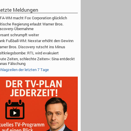
etzte Meldungen
FA-WM macht Fox Corporation glücklich
itische Regierung erlaubt Warner Bros.
iscovery-Übernahme
rsant schrumpft weiter
nk Fußball-WM: Nexstar erhöht den Gewinn
rner Bros. Discovery rutscht ins Minus
ltkriegsbombe: RTL wird evakuiert
ute Zeiten, schlechte Zeiten»: Sina entdeckt
anas Fälschung
hlagzeilen der letzten 7 Tage