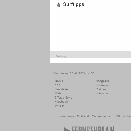
Surftipps
Werbung
Donnerstag, 06.08.2026 14:50 Uhr
Home
Magazin
RSS
Hintergrund
Newsletter
Reihen
Mobil
Interview
7-Tage-News
Facebook
Twitter
•
Kino News
•
TV Aktuell
•
Fernsehmagazin
•
Filmkritike