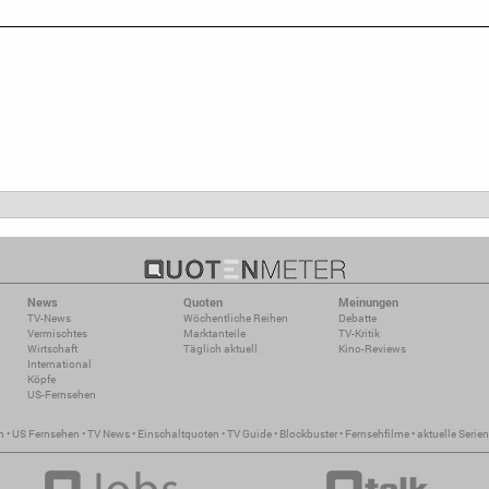
News
Quoten
Meinungen
TV-News
Wöchentliche Reihen
Debatte
Vermischtes
Marktanteile
TV-Kritik
Wirtschaft
Täglich aktuell
Kino-Reviews
International
Köpfe
US-Fernsehen
n
•
US Fernsehen
•
TV News
•
Einschaltquoten
•
TV Guide
•
Blockbuster
•
Fernsehfilme
•
aktuelle Serien