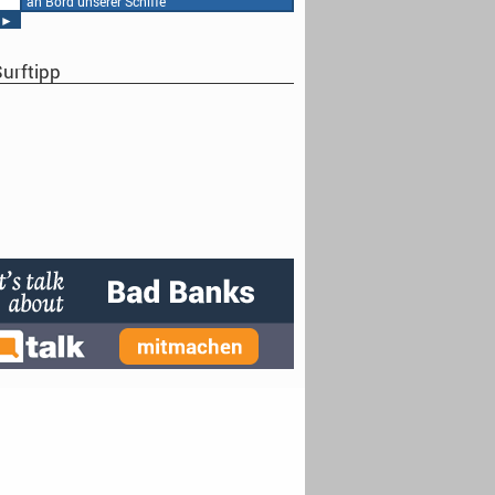
an Bord unserer Schiffe
►
urftipp