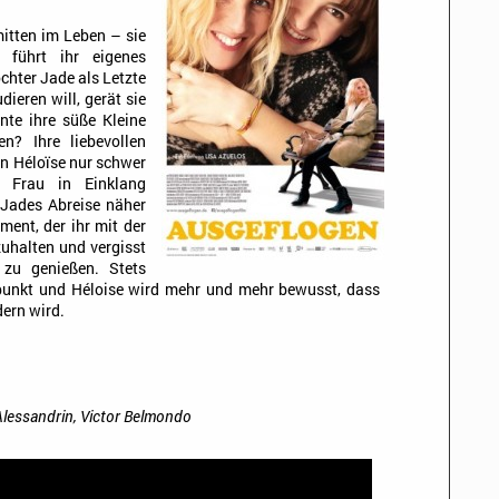
mitten im Leben – sie
 führt ihr eigenes
chter Jade als Letzte
ieren will, gerät sie
nnte ihre süße Kleine
n? Ihre liebevollen
n Héloïse nur schwer
n Frau in Einklang
s Jades Abreise näher
ment, der ihr mit der
zuhalten und vergisst
 zu genießen. Stets
elpunkt und Héloise wird mehr und mehr bewusst, dass
ern wird.
Alessandrin, Victor Belmondo