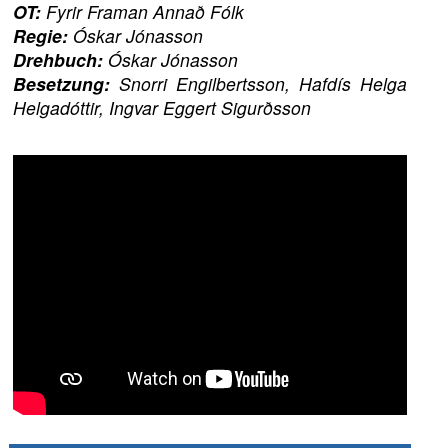
OT:
Fyrir Framan Annað Fólk
Regie:
Óskar Jónasson
Drehbuch:
Óskar Jónasson
Besetzung:
Snorri Engilbertsson, Hafdís Helga
Helgadóttir, Ingvar Eggert Sigurðsson