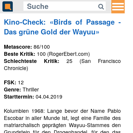
Kino-Check: «Birds of Passage -
Das grüne Gold der Wayuu»
Metascore:
86/100
Beste Kritik:
100 (RogerEbert.com)
Schlechteste Kritik:
25 (San Francisco
Chronicle)
FSK:
12
Genre:
Thriller
Starttermin:
04.04.2019
Kolumbien 1968: Lange bevor der Name Pablo
Escobar in aller Munde ist, legt eine Familie des
matriarchalisch geprägten Wayuu-Stammes den
Grundstein für den Drogenhandel, für den das