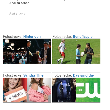
Andi zu sehen.
Bild 1 von 2
Fotostrecke:
Hinter den
Fotostrecke:
Benefizspiel
Kulissen vom «TV-Duell
Nowitzki - Neuer
2013»
Fotostrecke:
Sandra Thier
Fotostrecke:
Das sind die
neuen CW-Serien 2013/2014