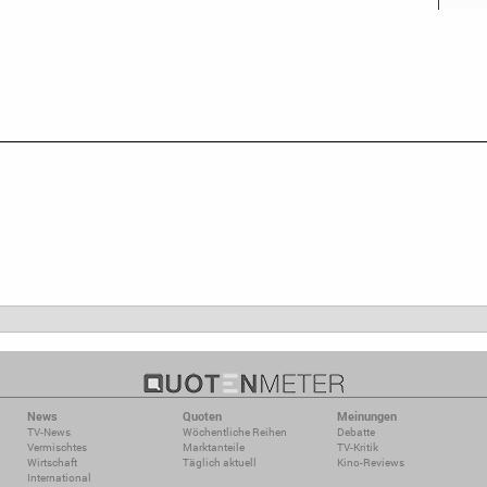
News
Quoten
Meinungen
TV-News
Wöchentliche Reihen
Debatte
Vermischtes
Marktanteile
TV-Kritik
Wirtschaft
Täglich aktuell
Kino-Reviews
International