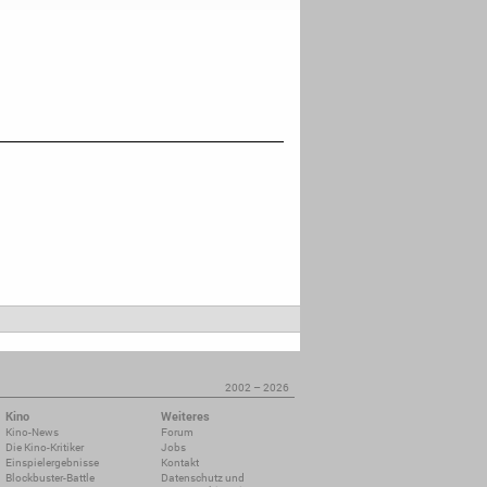
2002 – 2026
Kino
Weiteres
Kino-News
Forum
Die Kino-Kritiker
Jobs
Einspielergebnisse
Kontakt
Blockbuster-Battle
Datenschutz und