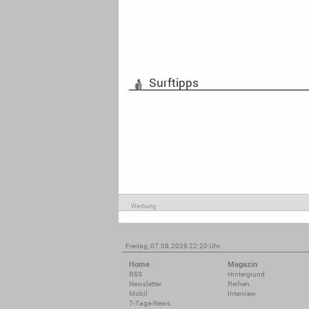
Surftipps
Werbung
Freitag, 07.08.2026 22:20 Uhr
Home
Magazin
RSS
Hintergrund
Newsletter
Reihen
Mobil
Interview
7-Tage-News