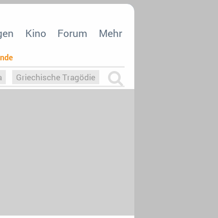
gen
Kino
Forum
Mehr
ende
a
Griechische Tragödie
m
Die Macht der KI
26
nisvergabe
dcast-Reviews
Upfronts21