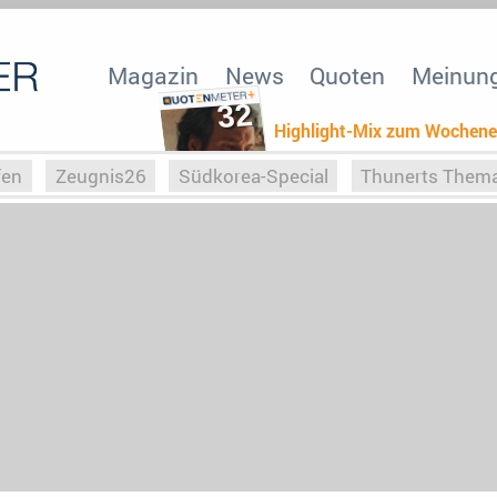
Magazin
News
Quoten
Meinun
32
Highlight-Mix zum Wochen
fen
Zeugnis26
Südkorea-Special
Thunerts Them
r zu Hitler
Die Serientheorie
Faszination Horrorfil
n
Halloweeen
Weihnachts-Special
ZeugUpfronts
Special
Buchclub
Heim-EM
Screenforce25
Po
Buchclub
YouTuber
eSport im TV
Screenforce