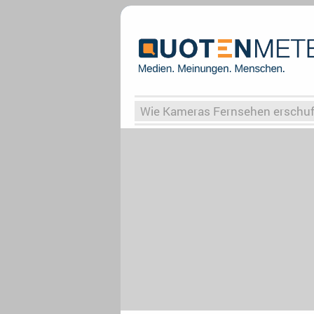
Wie Kameras Fernsehen erschu
Vergessene Serien
Von Weima
Globaler Süden
Das Ende vo
Upfronts25
AktenzeichenXY-
What the Game
Rassismus