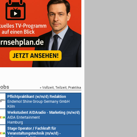
obs
» Vollzeit, Teilzeit, Praktika
Pflichtpraktikant (w/m/d) Redaktion
Endemol Shine Group Germany GmbH
Köln
Werkstudent AIDAradio - Marketing (m/w/d)
AIDA Entertainment
Hamburg
Stage Operator / Fachkraft für
Veranstaltungstechnik (m/w/d) -