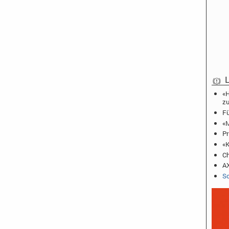
L
«H
zu
Fü
«M
Pr
«K
Ch
AX
Sc