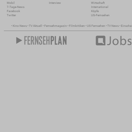
Mobil
Interview
Wirtschaft
7-Tage-News
International
Facebook
Köpfe
Twitter
US-Fernsehen
•
Kino News
•
TV Aktuell
•
Fernsehmagazin
•
Filmkritiken
•
US Fernsehen
•
TV News
•
Einscha