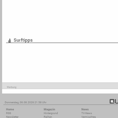
Surftipps
Werbung
Donnerstag, 06.08.2026 21:58 Uhr
Home
Magazin
News
RSS
Hintergrund
TV-News
Newsletter
Reihen
Vermischtes