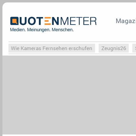
Magaz
Wie Kameras Fernsehen erschufen
Zeugnis26
Vergessene Serien
Von Weimar zu Hitler
Die Se
Globaler Süden
Das Ende von
Halloweeen
W
Upfronts25
AktenzeichenXY-Special
Buchclub
What the Game
Rassismus
Buchclub
YouTu