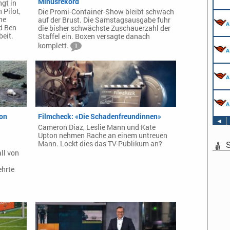
Minusrekord
gt in
 Pilot,
Die Promi-Container-Show bleibt schwach
ne
auf der Brust. Die Samstagsausgabe fuhr
d Ben
die bisher schwächste Zuschauerzahl der
beit.
Staffel ein. Boxen versagte danach
komplett.
1
von
Filmcheck: «Die Schadenfreundinnen»
◄
Cameron Diaz, Leslie Mann und Kate
Upton nehmen Rache an einem untreuen
S
Mann. Lockt dies das TV-Publikum an?
ll von
ehrte