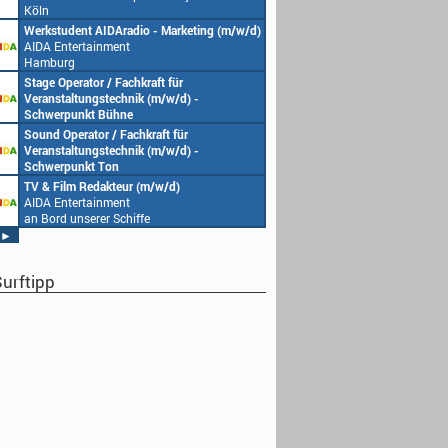
Köln
Werkstudent AIDAradio - Marketing (m/w/d)
AIDA Entertainment
Hamburg
Stage Operator / Fachkraft für
Veranstaltungstechnik (m/w/d) -
Schwerpunkt Bühne
AIDA Entertainment
Sound Operator / Fachkraft für
an Bord unserer Schiffe
Veranstaltungstechnik (m/w/d) -
Schwerpunkt Ton
AIDA Entertainment
TV & Film Redakteur (m/w/d)
an Bord unserer Schiffe
AIDA Entertainment
an Bord unserer Schiffe
►
urftipp