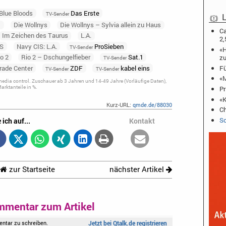
Blue Bloods
Das Erste
TV-Sender
L
t
Die Wollnys
Die Wollnys – Sylvia allein zu Haus
Ca
Im Zeichen des Taurus
L.A.
2,
IS
Navy CIS: L.A.
ProSieben
TV-Sender
«H
zu
o 2
Rio 2 – Dschungelfieber
Sat.1
TV-Sender
Fü
rade Center
ZDF
kabel eins
TV-Sender
TV-Sender
«M
dia control. Zuschauer ab 3 Jahren und 14-49 Jahre (Vorläufige Daten),
rktanteile in %.
Pr
«K
Kurz-URL:
qmde.de/88030
Ch
Sc
 ich auf...
Kontakt
zur Startseite
nächster Artikel
mmentar zum Artikel