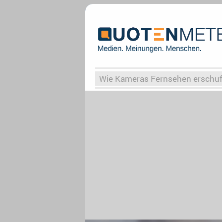
Wie Kameras Fernsehen erschu
Vergessene Serien
Von Weima
Globaler Süden
Das Ende vo
Upfronts25
AktenzeichenXY-
What the Game
Rassismus