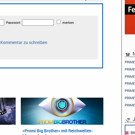
M
PRIME
PRIME
PRIME
PRIME
PRIME
PRIME
PRIME
J
«Promi Big Brother» mit Reichweiten-