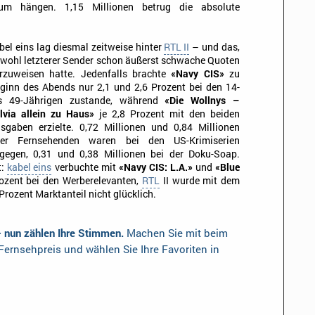
kum hängen. 1,15 Millionen betrug die absolute
bel eins lag diesmal zeitweise hinter
RTL II
– und das,
wohl letzterer Sender schon äußerst schwache Quoten
rzuweisen hatte. Jedenfalls brachte
«Navy CIS»
zu
ginn des Abends nur 2,1 und 2,6 Prozent bei den 14-
s 49-Jährigen zustande, während
«Die Wollnys –
lvia allein zu Haus»
je 2,8 Prozent mit den beiden
sgaben erzielte. 0,72 Millionen und 0,84 Millionen
ler Fernsehenden waren bei den US-Krimiserien
gegen, 0,31 und 0,38 Millionen bei der Doku-Soap.
t:
kabel eins
verbuchte mit
«Navy CIS: L.A.»
und
«Blue
ozent bei den Werberelevanten,
RTL
II wurde mit dem
Prozent Marktanteil nicht glücklich.
– nun zählen Ihre Stimmen.
Machen Sie mit beim
ernsehpreis und wählen Sie Ihre Favoriten in