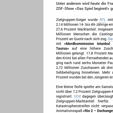
Unter anderem wird heute die Fra
ZDF-Show «Das Spiel beginnt!» g
Zielgruppen-Sieger wurde
RTL
mi
2,14 Millionen 14- bis 49-Jährige e
27,6 Prozent Marktanteil. Insgesam
Millionen Menschen die Castin
Prozent an Quote nach sich zog.
Das
mit
«Mordkommission Istanbul
Taurus»
auf eine höhere Zusch
Millionen gelangt. 17,8 Prozent Ma
den Krimi bei allen Fernsehenden a
ging nach rund sechs Monaten Pa
2,72 Millionen Zuschauern ab dre
Sehbeteiligung hinnehmen. Mehr a
Prozent wurden bei den Jüngeren erm
Eine kleine Rolle spielte am Sams
nicht über 7,2 Prozent Zielgruppen-
registriert.
VOX
dagegen überzeug
Zielgruppen-Marktanteil hierfür
Katastrophenstreifen nicht verpa
Animationsspaß
«Rio 2 – Dschungel