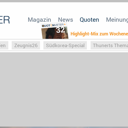
Magazin
News
Quoten
Meinun
32
Highlight-Mix zum Wochen
fen
Zeugnis26
Südkorea-Special
Thunerts Them
r zu Hitler
Die Serientheorie
Faszination Horrorfil
n
Halloweeen
Weihnachts-Special
ZeugUpfronts
Special
Buchclub
Heim-EM
Screenforce25
Po
Buchclub
YouTuber
eSport im TV
Screenforce