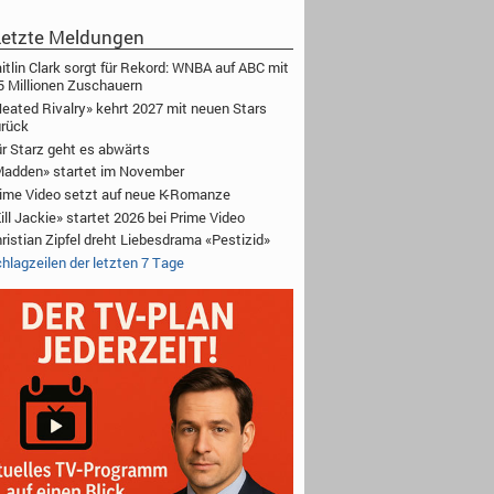
etzte Meldungen
itlin Clark sorgt für Rekord: WNBA auf ABC mit
5 Millionen Zuschauern
eated Rivalry» kehrt 2027 mit neuen Stars
rück
r Starz geht es abwärts
adden» startet im November
ime Video setzt auf neue K-Romanze
ill Jackie» startet 2026 bei Prime Video
ristian Zipfel dreht Liebesdrama «Pestizid»
hlagzeilen der letzten 7 Tage