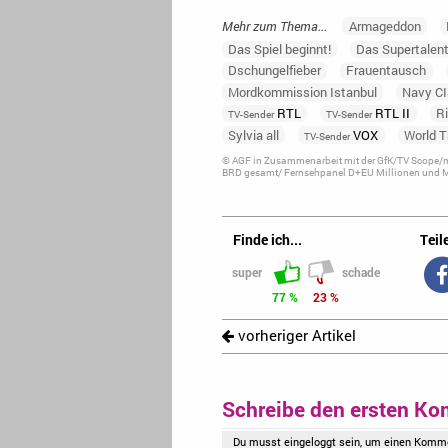
Mehr zum Thema...
Armageddon
Das Spiel beginnt!
Das Supertalen
Dschungelfieber
Frauentausch
Mordkommission Istanbul
Navy C
RTL
RTL II
Ri
TV-Sender
TV-Sender
Sylvia all
VOX
World T
TV-Sender
© AGF in Zusammenarbeit mit der GfK/TV Scope/me
BRD gesamt/ Fernsehpanel D+EU Millionen und Ma
Finde ich...
Teile
super
schade
77 %
23 %
vorheriger Artikel
Schreibe den ersten Ko