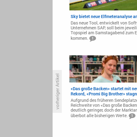
Sky bietet neue Elfmeteranalyse a
Das neue Tool, entwickelt von Sof
Unternehmen SAP, soll beim jeweil
Topspiel am Samstagabend zum E
kommen.
1
vorheriger Artikel
«Das große Backen» startet mit n
Rekord, «Promi Big Brother» stagn
Tennis: Kerber verhilft Eurosport
Aufgrund des früheren Sendeplatze
zu Top-Zahlen
Reichweite von «Das große Backe
deutlich geringer, doch der Marktan
überbot alle bisherigen Werte.
1