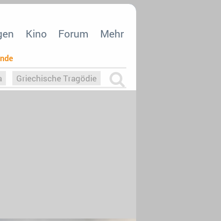
gen
Kino
Forum
Mehr
ende
a
Griechische Tragödie
m
Die Macht der KI
26
nisvergabe
dcast-Reviews
Upfronts21