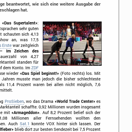
ge beantwortet, wie sich eine weitere Ausgabe der
eschlagen hat.
t
«Das Supertalent»
:
ntsprachen sehr guten
t schauten sich 4,13
gshow an, was 17,5
 Erste
war zeitgleich
 – Im Zeichen des
auerzahl von 4,27
rktanteil standen für
uf dem Konto. Im
ZDF
use wieder
«Das Spiel beginnt!»
(Foto rechts) los. Mit
i Jahren musste man jedoch die bisher schlechteste
ls 11,4 Prozent waren bei allen nicht möglich, 7,6
ittelt.
tag
ProSieben
, wo das Drama
«World Trade Center»
es
Marktanteil schaffte. 0,92 Millionen wurden insgesamt
te mit
«Armageddon»
. Auf 8,2 Prozent belief sich der
. 1,08 Millionen aller Fernsehenden wollten den
ssen. Auch
Sat.1
konnte VOX hinter sich lassen. Der
fieber»
blieb dort zur besten Sendezeit bei 7,5 Prozent