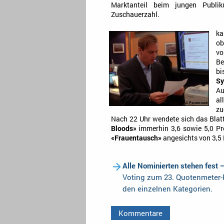
Marktanteil beim jungen Publi
Zuschauerzahl.
ka
ob
vo
Be
bi
Sy
Au
al
zu
Nach 22 Uhr wendete sich das Blat
Bloods»
immerhin 3,6 sowie 5,0 Pr
«Frauentausch»
angesichts von 3,5 
Alle Nominierten stehen fest 
Voting zum 23. Quotenmeter-F
den einzelnen Kategorien.
Kommentare