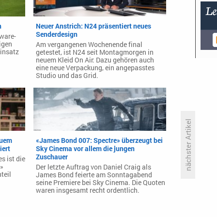
n
Neuer Anstrich: N24 präsentiert neues
Senderdesign
tware-
igen
Am vergangenen Wochenende final
insatz
getestet, ist N24 seit Montagmorgen in
neuem Kleid On Air: Dazu gehören auch
eine neue Verpackung, ein angepasstes
Studio und das Grid.
nächster Artikel
euem
«James Bond 007: Spectre» überzeugt bei
iert
Sky Cinema vor allem die jungen
Trotz starker Werte eher
Zuschauer
s ist die
enttäuschend: Die
n»
Der letzte Auftrag von Daniel Craig als
Zwischenbilanz von «Promi Big
teil
James Bond feierte am Sonntagabend
Brother»
seine Premiere bei Sky Cinema. Die Quoten
waren insgesamt recht ordentlich.